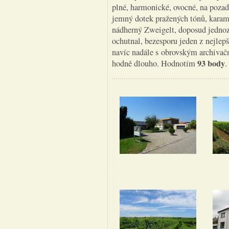
plné, harmonické, ovocné, na pozadí
jemný dotek pražených tónů, karame
nádherný Zweigelt, doposud jednoz
ochutnal, bezesporu jeden z nejlep
navíc nadále s obrovským archivač
93 body
hodně dlouho. Hodnotím
.