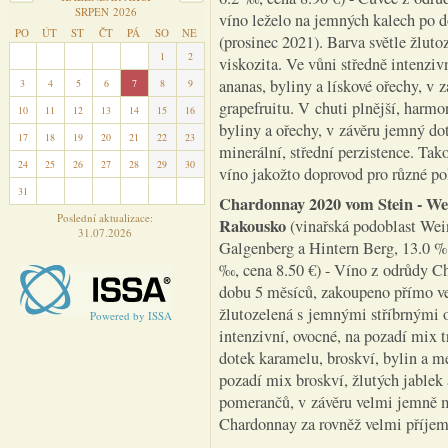
SRPEN 2026
víno leželo na jemných kalech po 
PO
ÚT
ST
ČT
PÁ
SO
NE
(prosinec 2021). Barva světle žluto
27
28
29
30
31
1
2
viskozita. Ve vůni středně intenzivn
ananas, byliny a lískové ořechy, v
3
4
5
6
7
8
9
grapefruitu. V chuti plnější, harmo
10
11
12
13
14
15
16
byliny a ořechy, v závěru jemný d
17
18
19
20
21
22
23
minerální, střední perzistence. Tak
24
25
26
27
28
29
30
víno jakožto doprovod pro různé 
31
1
2
3
4
5
6
Chardonnay 2020 vom Stein
- We
Poslední aktualizace:
Rakousko
(vinařská podoblast Weinv
31.07.2026
Galgenberg a Hintern Berg, 13.0 % a
‰, cena 8.50 €) - Víno z odrůdy C
dobu 5 měsíců, zakoupeno přímo ve v
žlutozelená s jemnými stříbrnými od
Powered by ISSA
intenzivní, ovocné, na pozadí mix 
dotek karamelu, broskví, bylin a m
pozadí mix broskví, žlutých jablek
pomerančů, v závěru velmi jemně mi
Chardonnay za rovněž velmi příje