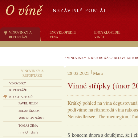
VÍNOVINKY A
ENCYKLOPEDIE
ENCYKLOPEDIE
REPORTÁŽE
VÍNA
VINĚT
/
VÍNOVINKY A REPORTÁŽE
/
BLOGY AUTOR
VÍNOVINKY A
28.02.2025
Mara
REPORTÁŽE
Vinné střípky (únor 2
VÍNOVINKY
REPORTÁŽE
BLOGY AUTORŮ
Krátký pohled na vína degustovaná
PAVEL JELEN
podíváme na různorodá vína rakous
MILAN ŠKODA
Neusiedlersee, Thermenregion, Tra
MIROSLAV SÁBO
TOMÁŠ ZIMA
LUKÁŠ PÁNÍK
S koncem února a doufejme, že i zi