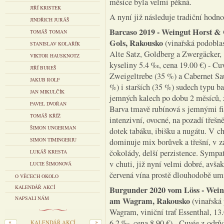
měsíce byla velmi pěkná.
JIŘÍ KRISTEK
A nyní již následuje tradiční hodn
JINDŘICH JURÁŠ
Barcaso 2019
- Weingut Horst & 
TOMÁŠ TOMAN
Gols, Rakousko
(vinařská podoblas
STANISLAV KOLAŘÍK
Alte Satz, Goldberg a Zwergäcker, 1
VIKTOR HAUSKNOTZ
kyseliny 5.4 ‰, cena 19.00 €) - C
JIŘÍ BUREŠ
Zweigeltrebe (35 %) a Cabernet Sa
JAKUB ROLF
%) i starších (35 %) sudech typu b
JAN MIKULČÍK
jemných kalech po dobu 2 měsíců, 
PAVEL DVOŘAN
Barva tmavě rubínová s jemnými fia
TOMÁŠ KŘÍŽ
intenzivní, ovocné, na pozadí třešn
ŠIMON UNGERMAN
dotek tabáku, ibišku a nugátu. V c
SIMON TIMINGERIU
dominuje mix borůvek a třešní, v z
čokolády, delší perzistence. Symp
LUKÁŠ KRESTA
v chuti, již nyní velmi dobré, avšak
LUCIE ŠIMONOVÁ
červená vína prostě dlouhodobě u
O VĚCECH OKOLO
KALENDÁŘ AKCÍ
Burgunder 2020 vom Löss
- Wein
NAPSALI NÁM
am Wagram, Rakousko
(vinařská
Wagram, viniční trať Essenthal, 13.
6.2 ‰, cena 8.90 €) - Cuvée z odr
KALENDÁŘ AKCÍ