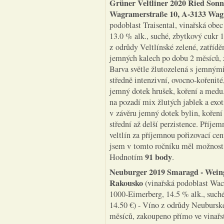
Grüner Veltliner 2020 Ried Son
Wagramerstraße 10, A-3133 Wag
podoblast Traisental, vinařská obec
13.0 % alk., suché, zbytkový cukr 1
z odrůdy Veltlínské zelené, zatřídě
jemných kalech po dobu 2 měsíců, 
Barva světle žlutozelená s jemnými
středně intenzivní, ovocno-kořenité
jemný dotek hrušek, koření a medu.
na pozadí mix žlutých jablek a exo
v závěru jemný dotek bylin, koření
střední až delší perzistence. Příje
veltlín za příjemnou pořizovací cenu
jsem v tomto ročníku měl možnost z
91 body
Hodnotím
.
Neuburger 2019 Smaragd
- Wein
Rakousko
(vinařská podoblast Wach
1000-Eimerberg, 14.5 % alk., suché
14.50 €) - Víno z odrůdy Neuburské
měsíců, zakoupeno přímo ve vinařst