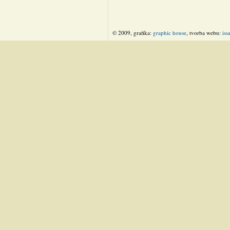
© 2009, grafika:
graphic house
, tvorba webu:
iss