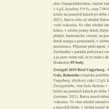
obec Gumpoldskirchen, viniční trať
1.4 g/l, kyseliny 5.9 ‰, cena 7.90 
leželo na jemných kalech po dobu 2
2021). Barva světe až středně žluto
vyšší viskozita. Ve vůni středně in
kokos, v závěru jemný dotek žlutýc
plnější, harmonické, ovocné, na poz
dotek manga a pomerančů, v závěru 
perzistence. Příjemné překvapení, 
Zierfandler s parádní pořizovací ce
a já jsem velmi rád, že tu mám i d
89 body
Hodnotím
.
Zweigelt 2019 Ried Ungerberg
- 
Gols, Rakousko
(vinařská podoblas
Ungerberg, zbytkový cukr 1.2 g/l, 
Zweigeltrebe, víno bylo školeno v 
leželo na jemných kalech po dobu 
(červenec 2021). Barva tmavě rubín
viskozita. Ve vůni středně intenzi
a tmavých třešní, v závěru jemný d