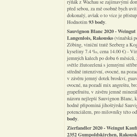
rýňák z Wachau se zajímavými domi
před sebou, za mě osobně bych uvít
dokonalý, avšak o to více je přístup
93 body
Hodnotím
.
Sauvignon Blanc 2020
- Weingut
Langenlois, Rakousko
(vinařská p
Zöbing, viniční tratě Seeberg a Kog
kyseliny 7.4 ‰, cena 14.00 €) - Ví
jemných kalech po dobu 6 měsíců, z
světle žlutozelená s jemnými stříbr
středně intenzivní, ovocné, na pozad
v závěru jemný dotek broskví, guav
ovocné, na pozadí mix angreštu, br
grapefruitu, v závěru jemně minerá
názoru nejlepší Sauvignon Blanc, k
hodně připomíná jihoštýrské Sauvi
potenciálem, pro milovníky této o
body
.
Zierfandler 2020
- Weingut Kauf
2352 Gumpoldskirchen, Rakous