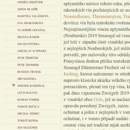
ONDŘEJ KRHŮTEK
uplynulého měsíce tohoto roku, při
rakouských vín pocházejících ze se
JARDA HLADÍK
Neusiedlersee
,
Thermenregion
,
Tra
MARTINA VALÁŠKOVÁ
devítice vín byla tentokráte tvoře
EVA SKOKÁNKOVÁ
Nejzajímavějším vínem uplynulého
VLADIMÍR DOLEŽAL
(Neuburské) 2019 Smaragd od vina
HELENA BAKER
jež leží v západní části vinařské p
JAN KUCHYŇKA
z nejlepších Neuburských, jež můž
JAROSLAV SCHWARZ
potvrdil, pro milovníky této odrůd
PETR ŠIMEČEK
Pomyslnou druhou příčku tentokrát
PETR TROMBIK
Smaragd Dürnsteiner Freiheit od v
BOGDAN TROJAK
Joching
, kterou nalezneme ve střed
JIŘÍ MATĚJKA
naprosto klasická ukázka velkého
potenciálem, přesně ten typ vína, k
ZDENĚK ROZEHNAL
pak dnes vzpomenu Zweigelt 2019 
LECH MALYSZ
z vinařské obce
Gols
, jež se nachá
ROMAN TOMEK
opravdu povedený Zweigelt, zatím 
TOMÁŠ BEČICA
ochutnat a jeden z nejlepších v to
MICHAL NĚMEC
ochutnat, i v tomto případě nadále
TOMÁŠ BENDA
ostatní vína mě tradičně nijak nezk
JAN MAZÁNEK