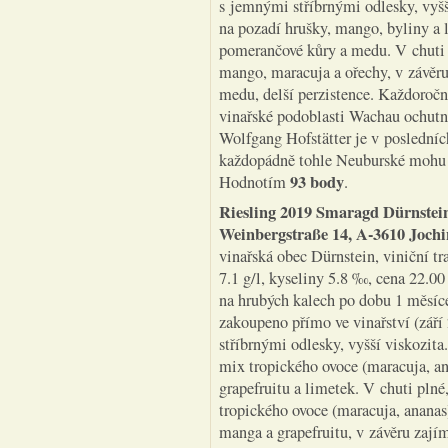
s jemnými stříbrnými odlesky, vyšší
na pozadí hrušky, mango, byliny a 
pomerančové kůry a medu. V chuti 
mango, maracuja a ořechy, v závěru
medu, delší perzistence. Každoročn
vinařské podoblasti Wachau ochutna
Wolfgang Hofstätter je v posledníc
každopádně tohle Neuburské mohu j
93 body
Hodnotím
.
Riesling 2019 Smaragd Dürnstein
Weinbergstraße 14, A-3610 Joch
vinařská obec Dürnstein, viniční tr
7.1 g/l, kyseliny 5.8 ‰, cena 22.00
na hrubých kalech po dobu 1 měsíc
zakoupeno přímo ve vinařství (září
stříbrnými odlesky, vyšší viskozita
mix tropického ovoce (maracuja, an
grapefruitu a limetek. V chuti pln
tropického ovoce (maracuja, ananas
manga a grapefruitu, v závěru zajím