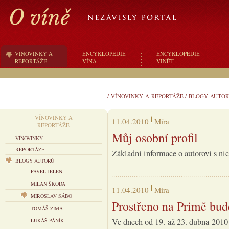
VÍNOVINKY A
ENCYKLOPEDIE
ENCYKLOPEDIE
REPORTÁŽE
VÍNA
VINĚT
/
VÍNOVINKY A REPORTÁŽE
/
BLOGY AUTOR
VÍNOVINKY A
11.04.2010
Míra
REPORTÁŽE
Můj osobní profil
VÍNOVINKY
REPORTÁŽE
Základní informace o autorovi s n
BLOGY AUTORŮ
PAVEL JELEN
MILAN ŠKODA
11.04.2010
Míra
MIROSLAV SÁBO
Prostřeno na Primě bud
TOMÁŠ ZIMA
Ve dnech od 19. až 23. dubna 2010
LUKÁŠ PÁNÍK