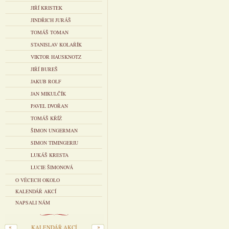
JIŘÍ KRISTEK
JINDŘICH JURÁŠ
TOMÁŠ TOMAN
STANISLAV KOLAŘÍK
VIKTOR HAUSKNOTZ
JIŘÍ BUREŠ
JAKUB ROLF
JAN MIKULČÍK
PAVEL DVOŘAN
TOMÁŠ KŘÍŽ
ŠIMON UNGERMAN
SIMON TIMINGERIU
LUKÁŠ KRESTA
LUCIE ŠIMONOVÁ
O VĚCECH OKOLO
KALENDÁŘ AKCÍ
NAPSALI NÁM
KALENDÁŘ AKCÍ