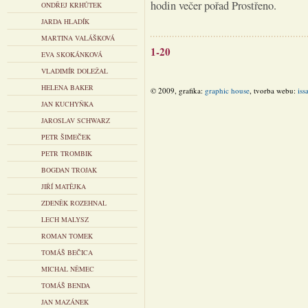
hodin večer pořad Prostřeno.
ONDŘEJ KRHŮTEK
JARDA HLADÍK
MARTINA VALÁŠKOVÁ
1-20
EVA SKOKÁNKOVÁ
VLADIMÍR DOLEŽAL
HELENA BAKER
© 2009, grafika:
graphic house
, tvorba webu:
iss
JAN KUCHYŇKA
JAROSLAV SCHWARZ
PETR ŠIMEČEK
PETR TROMBIK
BOGDAN TROJAK
JIŘÍ MATĚJKA
ZDENĚK ROZEHNAL
LECH MALYSZ
ROMAN TOMEK
TOMÁŠ BEČICA
MICHAL NĚMEC
TOMÁŠ BENDA
JAN MAZÁNEK