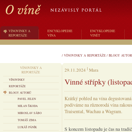
VÍNOVINKY A
ENCYKLOPEDIE
ENCYKLOPEDIE
REPORTÁŽE
VÍNA
VINĚT
/
VÍNOVINKY A REPORTÁŽE
/
BLOGY AUTOR
VÍNOVINKY A
29.11.2024
Mara
REPORTÁŽE
Vinné střípky (listop
VÍNOVINKY
REPORTÁŽE
BLOGY AUTORŮ
Krátký pohled na vína degustovaná
PAVEL JELEN
podíváme na různorodá vína rakous
MILAN ŠKODA
Traisental, Wachau a Wagram.
MIROSLAV SÁBO
TOMÁŠ ZIMA
LUKÁŠ PÁNÍK
S koncem listopadu je čas na tradi