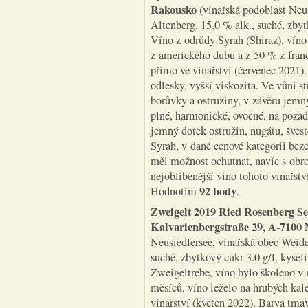
Rakousko
(vinařská podoblast Neus
Altenberg, 15.0 % alk., suché, zbyt
Víno z odrůdy Syrah (Shiraz), víno
z amerického dubu a z 50 % z fra
přímo ve vinařství (červenec 2021)
odlesky, vyšší viskozita. Ve vůni s
borůvky a ostružiny, v závěru jemný
plné, harmonické, ovocné, na pozad
jemný dotek ostružin, nugátu, švest
Syrah, v dané cenové kategorii bez
měl možnost ochutnat, navíc s ob
nejoblíbenější víno tohoto vinařst
92 body
Hodnotím
.
Zweigelt 2019 Ried Rosenberg Se
Kalvarienbergstraße 29, A-7100 
Neusiedlersee, vinařská obec Weide
suché, zbytkový cukr 3.0 g/l, kysel
Zweigeltrebe, víno bylo školeno v 
měsíců, víno leželo na hrubých ka
vinařství (květen 2022). Barva tma