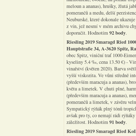
meloun a ananas), hrušky, žlutá jab
pomerančů a medu, delší perzisten
Neuburské, které dokonale ukazuje
z vín, jež nesmí v mém archivu ch
92 body
doporučit. Hodnotím
.
Riesling 2019 Smaragd Ried 10
Hauptstraße 34, A-3620 Spitz, 
obec Spitz, viniční trať 1000-Eimer
kyseliny 5.4 ‰, cena 13.50 €) - V
vinařství (květen 2020). Barva svě
vyšší viskozita. Ve vůni středně in
(především maracuja a ananas), bro
květu a limetek. V chuti plné, har
(především maracuja a ananas), mer
pomerančů a limetek, v závěru velm
Sympatický rýňák plný tónů tropic
avšak pro ty, co nemají rádi rýňák
91 body
záležitost. Hodnotím
.
Riesling 2019 Smaragd Ried Ko