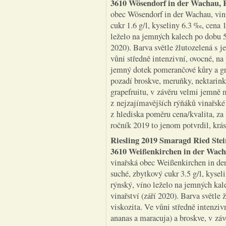
3610 Wösendorf in der Wachau, 
obec Wösendorf in der Wachau, vini
cukr 1.6 g/l, kyseliny 6.3 ‰, cena 
leželo na jemných kalech po dobu 5
2020). Barva světle žlutozelená s 
vůni středně intenzivní, ovocné, na
jemný dotek pomerančové kůry a gra
pozadí broskve, meruňky, nektarink
grapefruitu, v závěru velmi jemně 
z nejzajímavějších rýňáků vinařsk
z hlediska poměru cena/kvalita, za
ročník 2019 to jenom potvrdil, krá
Riesling 2019 Smaragd Ried Stei
3610 Weißenkirchen in der Wac
vinařská obec Weißenkirchen in der 
suché, zbytkový cukr 3.5 g/l, kyse
rýnský, víno leželo na jemných ka
vinařství (září 2020). Barva světle
viskozita. Ve vůni středně intenziv
ananas a maracuja) a broskve, v zá