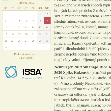
SRPEN 2026
%) školeno ve starších sudech typu
PO
ÚT
ST
ČT
PÁ
SO
NE
hrubých kalech po dobu 8 měsíců, 
27
28
29
30
31
1
2
světle až středně žlutozelená s jem
středně intenzivní, ovocno-kořenité
3
4
5
6
7
8
9
jemný dotek bylin, koření, manga,
10
11
12
13
14
15
16
harmonické, ovocno-kořenité, na po
17
18
19
20
21
22
23
v závěru jemný dotek žlutého melo
24
25
26
27
28
29
30
minerální. Krásný opulentní veltlín
31
1
2
3
4
5
6
patří k dlouhodobě k širší špičce v
zřejmě nejoblíbenější víno tohoto v
Poslední aktualizace:
31.07.2026
mají vždy velmi příjemný poměr m
Neuburger 2019 Smaragd Ried 
3620 Spitz, Rakousko
(vinařská po
trať Kalkofen, 14.5 % alk., suché, 
Powered by ISSA
€) - Víno z odrůdy Neuburské, vín
zakoupeno přímo ve vinařství (září
oranžovými odlesky, vyšší viskozita
mix tropického ovoce, hrušek a lís
jablek, bylin, ananasu, sušeného o
harmonické, ovocné, na pozadí tro