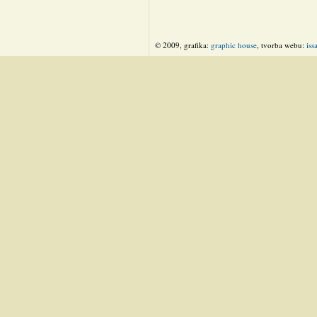
© 2009, grafika:
graphic house
, tvorba webu:
iss