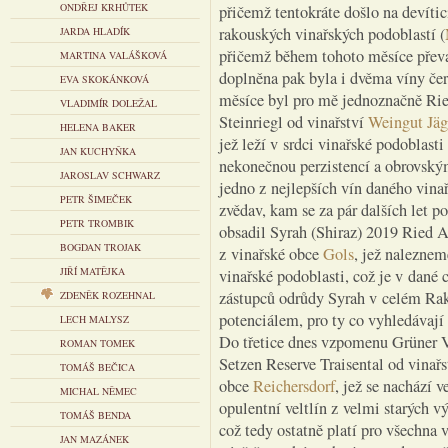
ONDŘEJ KRHŮTEK
přičemž tentokráte došlo na devític
rakouských vinařských podoblastí (
JARDA HLADÍK
přičemž během tohoto měsíce převaž
MARTINA VALÁŠKOVÁ
doplněna pak byla i dvěma víny č
EVA SKOKÁNKOVÁ
měsíce byl pro mě jednoznačně Rie
VLADIMÍR DOLEŽAL
Steinriegl od vinařství
Weingut Jäg
HELENA BAKER
jež leží v srdci vinařské podoblasti
JAN KUCHYŇKA
nekonečnou perzistencí a obrovský
JAROSLAV SCHWARZ
jedno z nejlepších vín daného vinař
PETR ŠIMEČEK
zvědav, kam se za pár dalších let 
PETR TROMBIK
obsadil Syrah (Shiraz) 2019 Ried A
BOGDAN TROJAK
z vinařské obce
Gols
, jež naleznem
JIŘÍ MATĚJKA
vinařské podoblasti, což je v dané 
zástupců odrůdy Syrah v celém Ra
ZDENĚK ROZEHNAL
potenciálem, pro ty co vyhledávají
LECH MALYSZ
Do třetice dnes vzpomenu Grüner Ve
ROMAN TOMEK
Setzen Reserve Traisental od vinař
TOMÁŠ BEČICA
obce
Reichersdorf
, jež se nachází 
MICHAL NĚMEC
opulentní veltlín z velmi starých v
TOMÁŠ BENDA
což tedy ostatně platí pro všechna 
JAN MAZÁNEK