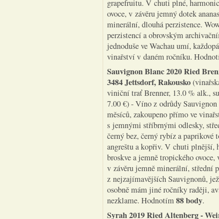
grapefruitu. V chuti plné, harmoni
ovoce, v závěru jemný dotek ananas
minerální, dlouhá perzistence. Wo
perzistencí a obrovským archivační
jednoduše ve Wachau umí, každopád
vinařství v daném ročníku. Hodno
Sauvignon Blanc 2020 Ried Bre
3484 Jettsdorf, Rakousko
(vinařsk
viniční trať Brenner, 13.0 % alk., 
7.00 €) - Víno z odrůdy Sauvignon
měsíců, zakoupeno přímo ve vinařst
s jemnými stříbrnými odlesky, střed
černý bez, černý rybíz a paprikové 
angreštu a kopřiv. V chuti plnější,
broskve a jemně tropického ovoce, 
v závěru jemně minerální, střední 
z nejzajímavějších Sauvignonů, jež
osobně mám jiné ročníky raději, av
88 body
nezklame. Hodnotím
.
Syrah 2019 Ried Altenberg
- Wei