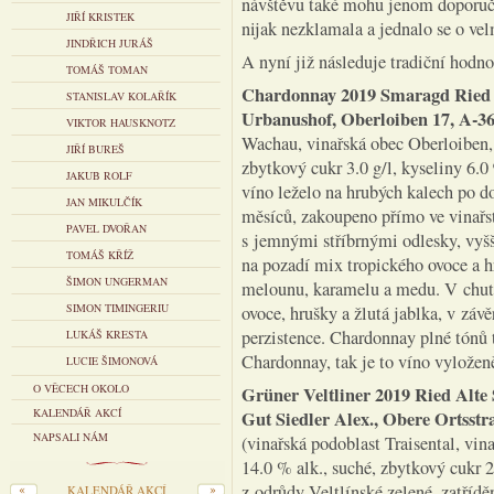
návštěvu také mohu jenom doporuči
JIŘÍ KRISTEK
nijak nezklamala a jednalo se o ve
JINDŘICH JURÁŠ
A nyní již následuje tradiční hodn
TOMÁŠ TOMAN
Chardonnay 2019 Smaragd Ried 
STANISLAV KOLAŘÍK
Urbanushof, Oberloiben 17, A-3
VIKTOR HAUSKNOTZ
Wachau, vinařská obec Oberloiben, v
JIŘÍ BUREŠ
zbytkový cukr 3.0 g/l, kyseliny 6.
JAKUB ROLF
víno leželo na hrubých kalech po d
JAN MIKULČÍK
měsíců, zakoupeno přímo ve vinařst
PAVEL DVOŘAN
s jemnými stříbrnými odlesky, vyšší
TOMÁŠ KŘÍŽ
na pozadí mix tropického ovoce a h
ŠIMON UNGERMAN
melounu, karamelu a medu. V chuti
SIMON TIMINGERIU
ovoce, hrušky a žlutá jablka, v záv
perzistence. Chardonnay plné tónů 
LUKÁŠ KRESTA
Chardonnay, tak je to víno vylože
LUCIE ŠIMONOVÁ
O VĚCECH OKOLO
Grüner Veltliner 2019 Ried Alte
KALENDÁŘ AKCÍ
Gut Siedler Alex., Obere Ortsstr
NAPSALI NÁM
(vinařská podoblast Traisental, vina
14.0 % alk., suché, zbytkový cukr 2
z odrůdy Veltlínské zelené, zatřídě
KALENDÁŘ AKCÍ