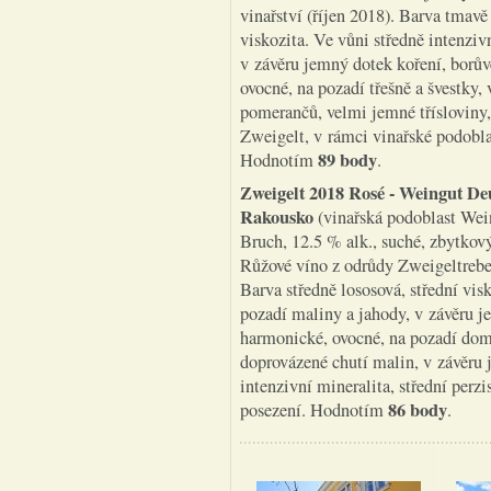
vinařství (říjen 2018). Barva tmav
viskozita. Ve vůni středně intenzivn
v závěru jemný dotek koření, borův
ovocné, na pozadí třešně a švestky,
pomerančů, velmi jemné třísloviny, 
Zweigelt, v rámci vinařské podobl
89 body
Hodnotím
.
Zweigelt 2018 Rosé - Weingut De
Rakousko
(vinařská podoblast Wein
Bruch, 12.5 % alk., suché, zbytkový
Růžové víno z odrůdy Zweigeltrebe,
Barva středně lososová, střední vis
pozadí maliny a jahody, v závěru je
harmonické, ovocné, na pozadí dom
doprovázené chutí malin, v závěru 
intenzivní mineralita, střední perz
86 body
posezení. Hodnotím
.