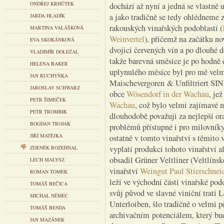
ONDŘEJ KRHŮTEK
dochází až nyní a jedná se vlastně u
a jako tradičně se tedy ohlédneme 
JARDA HLADÍK
rakouských vinařských podoblastí (
MARTINA VALÁŠKOVÁ
Weinvertel
), přičemž na začátku no
EVA SKOKÁNKOVÁ
dvojici červených vín a po dlouhé d
VLADIMÍR DOLEŽAL
takže barevná směsice je po hodně
HELENA BAKER
uplynulého měsíce byl pro mě velm
JAN KUCHYŇKA
Maischevergoren & Unfiltriert SIN
JAROSLAV SCHWARZ
obce
Wösendorf in der Wachau
, je
PETR ŠIMEČEK
Wachau
, což bylo velmi zajímavé n
PETR TROMBIK
dlouhodobě považuji za nejlepší or
BOGDAN TROJAK
problémů přístupné i pro milovníky 
JIŘÍ MATĚJKA
ostatně v tomto vinařství s těmito 
vyplatí produkci tohoto vinařství 
ZDENĚK ROZEHNAL
obsadil Grüner Veltliner (Veltlín
LECH MALYSZ
vinařství
Weingut Paul Stierschnei
ROMAN TOMEK
leží ve východní části vinařské pod
TOMÁŠ BEČICA
svůj původ ve slavné viniční trati 
MICHAL NĚMEC
Unterloiben, šlo tradičně o velmi p
TOMÁŠ BENDA
archivačním potenciálem, který bud
JAN MAZÁNEK