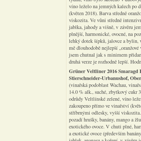
víno leželo na jemných kalech po 
(květen 2018). Barva středně oranžo
viskozita. Ve vůni středně intenzi
jablka, jahody a višně, v závěru je
plnější, harmonické, ovocné, na po
lehký dotek šípků, jalovce a bylin,
mě dlouhodobě nejlepší „oranžové 
jsem chutnal jak s minimem přidané 
druhá verze je rozhodně lepší. Ho
Grüner Veltliner 2016 Smaragd 
Stierschneider-Urbanushof, Ober
(vinařská podoblast Wachau, vinařs
14.0 % alk., suché, zbytkový cukr 3
odrůdy Veltlínské zelené, víno lež
zakoupeno přímo ve vinařství (květ
stříbrnými odlesky, vyšší viskozita
pozadí hrušky, banány, mango a žlu
exotického ovoce. V chuti plné, ha
a exotické ovoce (především banány
jablek, ananasu a koření, v závěru 