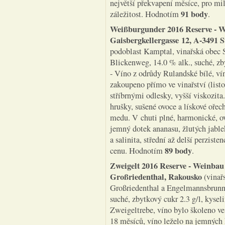
největší překvapení měsíce, pro m
91 body
záležitost. Hodnotím
.
Weißburgunder 2016 Reserve - W
Gaisbergkellergasse 12, A-3491 S
podoblast Kamptal, vinařská obec St
Blickenweg, 14.0 % alk., suché, zby
- Víno z odrůdy Rulandské bílé, ví
zakoupeno přímo ve vinařství (list
stříbrnými odlesky, vyšší viskozita
hrušky, sušené ovoce a lískové ořec
medu. V chuti plné, harmonické, ov
jemný dotek ananasu, žlutých jabl
a salinita, střední až delší perzis
89 body
cenu. Hodnotím
.
Zweigelt 2016 Reserve - Weinbau
Großriedenthal, Rakousko
(vinař
Großriedenthal a Engelmannsbrunn, 
suché, zbytkový cukr 2.3 g/l, kysel
Zweigeltrebe, víno bylo školeno ve 
18 měsíců, víno leželo na jemných