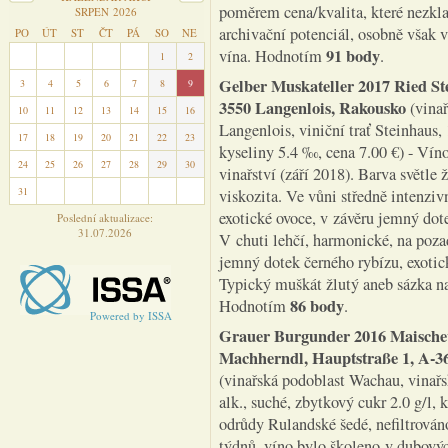
poměrem cena/kvalita, které nezkl
SRPEN 2026
archivační potenciál, osobně však v 
PO
ÚT
ST
ČT
PÁ
SO
NE
91 body
vína. Hodnotím
.
27
28
29
30
31
1
2
Gelber Muskateller 2017 Ried St
3
4
5
6
7
8
9
3550 Langenlois, Rakousko
(vinař
10
11
12
13
14
15
16
Langenlois, viniční trať Steinhaus, 
17
18
19
20
21
22
23
kyseliny 5.4 ‰, cena 7.00 €) - Ví
24
25
26
27
28
29
30
vinařství (září 2018). Barva světle
31
1
2
3
4
5
6
viskozita. Ve vůni středně intenziv
exotické ovoce, v závěru jemný do
Poslední aktualizace:
31.07.2026
V chuti lehčí, harmonické, na poza
jemný dotek černého rybízu, exotick
Typický muškát žlutý aneb sázka na
86 body
Hodnotím
.
Powered by ISSA
Grauer Burgunder 2016 Maischev
Machherndl, Hauptstraße 1, A-3
(vinařská podoblast Wachau, vinařsk
alk., suché, zbytkový cukr 2.0 g/l,
odrůdy Rulandské šedé, nefiltrován
týdnů, víno bylo školeno v dubový