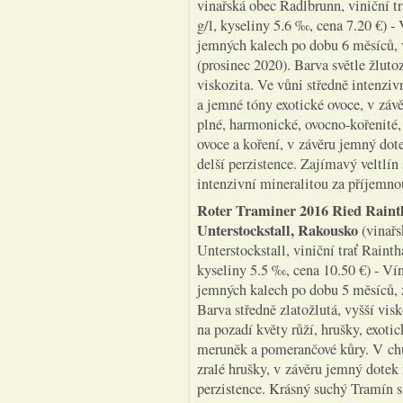
vinařská obec Radlbrunn, viniční tr
g/l, kyseliny 5.6 ‰, cena 7.20 €) -
jemných kalech po dobu 6 měsíců, 
(prosinec 2020). Barva světle žlut
viskozita. Ve vůni středně intenziv
a jemné tóny exotické ovoce, v záv
plné, harmonické, ovocno-kořenité,
ovoce a koření, v závěru jemný dote
delší perzistence. Zajímavý veltlí
intenzivní mineralitou za příjemn
Roter Traminer 2016 Ried Rainth
Unterstockstall, Rakousko
(vinařs
Unterstockstall, viniční trať Rainth
kyseliny 5.5 ‰, cena 10.50 €) - Ví
jemných kalech po dobu 5 měsíců, z
Barva středně zlatožlutá, vyšší visk
na pozadí květy růží, hrušky, exot
meruněk a pomerančové kůry. V chut
zralé hrušky, v závěru jemný dote
perzistence. Krásný suchý Tramín s