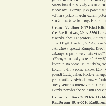
Stierschneidera si vždy zaslouží čas
teprve nyní ukazuje jaký potenciál
veltlín s pěkným archivačním pote
viniční tratě Loibenberg. Hodnot
Grüner Veltliner 2017 Ried Kit
Großer Buriweg 29, A-3550 Lang
vinařská obec Langenlois, viniční 
cukr 1.0 g/l, kyseliny 5.2 ‰, cena 
zatříděné v apelaci Kamptal DAC, 
zakoupeno přímo ve vinařství (září
stříbrnými odlesky, střední až vyšš
kořenité, na pozadí žlutá jablka, t
koření, bylin a pomerančové kůry. 
pozadí žlutá jablka, broskve, mang
pomerančů, v závěru intenzivní mine
suchý veltlín s intenzivní mineral
ukázka povedeného veltlínu apel
Grüner Veltliner 2019 Ried Lehle
Radlbrunn 48, A-3710 Radlbrun