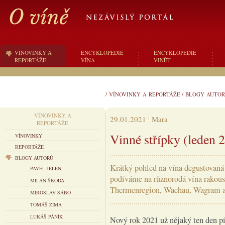
VÍNOVINKY A
ENCYKLOPEDIE
ENCYKLOPEDIE
REPORTÁŽE
VÍNA
VINĚT
/
VÍNOVINKY A REPORTÁŽE
/
BLOGY AUTOR
VÍNOVINKY A
29.01.2021
Mara
REPORTÁŽE
Vinné střípky (leden 
VÍNOVINKY
REPORTÁŽE
BLOGY AUTORŮ
Krátký pohled na vína degustovaná
PAVEL JELEN
podíváme na různorodá vína rakous
MILAN ŠKODA
Thermenregion, Wachau, Wagram a
MIROSLAV SÁBO
TOMÁŠ ZIMA
LUKÁŠ PÁNÍK
Nový rok 2021 už nějaký ten den pí