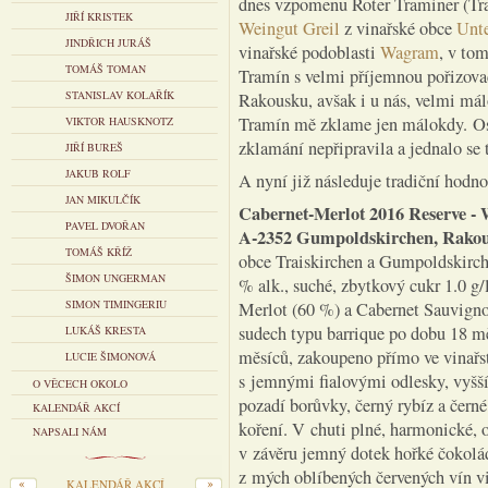
dnes vzpomenu Roter Traminer (Tra
JIŘÍ KRISTEK
Weingut Greil
z vinařské obce
Unte
JINDŘICH JURÁŠ
vinařské podoblasti
Wagram
, v to
TOMÁŠ TOMAN
Tramín s velmi příjemnou pořizovací
STANISLAV KOLAŘÍK
Rakousku, avšak i u nás, velmi mál
Tramín mě zklame jen málokdy. Ost
VIKTOR HAUSKNOTZ
zklamání nepřipravila a jednalo se
JIŘÍ BUREŠ
JAKUB ROLF
A nyní již následuje tradiční hodn
JAN MIKULČÍK
Cabernet-Merlot 2016 Reserve - 
PAVEL DVOŘAN
A-2352 Gumpoldskirchen, Rako
TOMÁŠ KŘÍŽ
obce Traiskirchen a Gumpoldskirche
ŠIMON UNGERMAN
% alk., suché, zbytkový cukr 1.0 g/
SIMON TIMINGERIU
Merlot (60 %) a Cabernet Sauvignon
sudech typu barrique po dobu 18 m
LUKÁŠ KRESTA
měsíců, zakoupeno přímo ve vinařs
LUCIE ŠIMONOVÁ
s jemnými fialovými odlesky, vyšší 
O VĚCECH OKOLO
pozadí borůvky, černý rybíz a černé
KALENDÁŘ AKCÍ
koření. V chuti plné, harmonické, o
NAPSALI NÁM
v závěru jemný dotek hořké čokolád
z mých oblíbených červených vín 
KALENDÁŘ AKCÍ