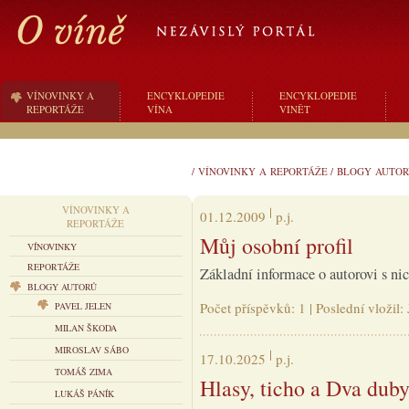
VÍNOVINKY A
ENCYKLOPEDIE
ENCYKLOPEDIE
REPORTÁŽE
VÍNA
VINĚT
/
VÍNOVINKY A REPORTÁŽE
/
BLOGY AUTOR
VÍNOVINKY A
01.12.2009
p.j.
REPORTÁŽE
Můj osobní profil
VÍNOVINKY
REPORTÁŽE
Základní informace o autorovi s ni
BLOGY AUTORŮ
Počet příspěvků: 1 | Poslední vložil
PAVEL JELEN
MILAN ŠKODA
MIROSLAV SÁBO
17.10.2025
p.j.
TOMÁŠ ZIMA
Hlasy, ticho a Dva dub
LUKÁŠ PÁNÍK