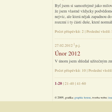
Byť jsem si samozřejmě jako milovn
že jsem vlastně vždycky podvědomě
nejvíc, ale která nějak zapadnou d
rozezní i ty části duše, které norm
Počet příspěvků: 2 | Poslední vložil
27.02.2012
p.j.
Únor 2012
V únoru jsem shledal užitečným zmí
Počet příspěvků: 10 | Poslední vloži
1-20
|
21-40
|
41-60
© 2009, grafika:
graphic house
, tvorba webu:
iss