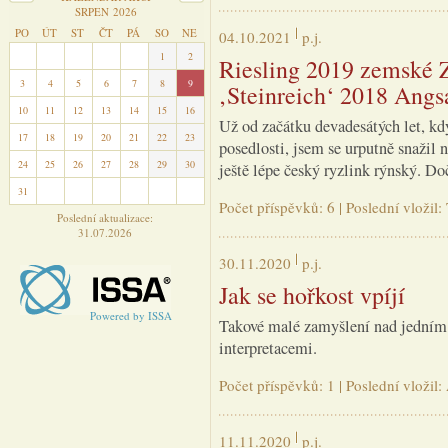
SRPEN 2026
PO
ÚT
ST
ČT
PÁ
SO
NE
04.10.2021
p.j.
27
28
29
30
31
1
2
Riesling 2019 zemské Z
3
4
5
6
7
8
9
‚Steinreich‘ 2018 Angs
10
11
12
13
14
15
16
Už od začátku devadesátých let, kd
17
18
19
20
21
22
23
posedlosti, jsem se urputně snažil 
24
25
26
27
28
29
30
ještě lépe český ryzlink rýnský. D
31
1
2
3
4
5
6
Počet příspěvků: 6 | Poslední vložil
Poslední aktualizace:
31.07.2026
30.11.2020
p.j.
Jak se hořkost vpíjí
Powered by ISSA
Takové malé zamyšlení nad jedním 
interpretacemi.
Počet příspěvků: 1 | Poslední vložil
11.11.2020
p.j.