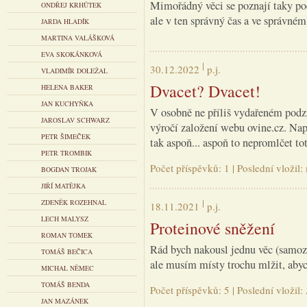
Mimořádný věci se poznají taky pod
ONDŘEJ KRHŮTEK
ale v ten správný čas a ve správné
JARDA HLADÍK
MARTINA VALÁŠKOVÁ
EVA SKOKÁNKOVÁ
30.12.2022
p.j.
VLADIMÍR DOLEŽAL
Dvacet? Dvacet!
HELENA BAKER
JAN KUCHYŇKA
V osobně ne příliš vydařeném podz
JAROSLAV SCHWARZ
výročí založení webu ovine.cz. Napra
PETR ŠIMEČEK
tak aspoň... aspoň to nepromlčet tot
PETR TROMBIK
Počet příspěvků: 1 | Poslední vložil
BOGDAN TROJAK
JIŘÍ MATĚJKA
ZDENĚK ROZEHNAL
18.11.2021
p.j.
LECH MALYSZ
Proteinové sněžení
ROMAN TOMEK
Rád bych nakousl jednu věc (samozř
TOMÁŠ BEČICA
ale musím místy trochu mlžit, aby
MICHAL NĚMEC
TOMÁŠ BENDA
Počet příspěvků: 5 | Poslední vložil
JAN MAZÁNEK