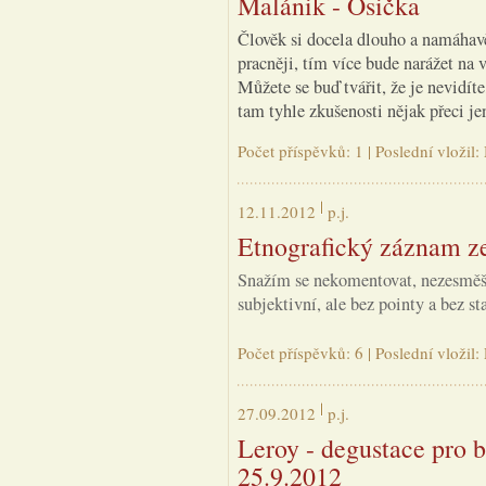
Malánik - Osička
Člověk si docela dlouho a namáhavě 
pracněji, tím více bude narážet na 
Můžete se buď tvářit, že je nevidít
tam tyhle zkušenosti nějak přeci je
Počet příspěvků: 1 | Poslední vloži
12.11.2012
p.j.
Etnografický záznam ze
Snažím se nekomentovat, nezesměšňo
subjektivní, ale bez pointy a bez st
Počet příspěvků: 6 | Poslední vloži
27.09.2012
p.j.
Leroy - degustace pro
25.9.2012