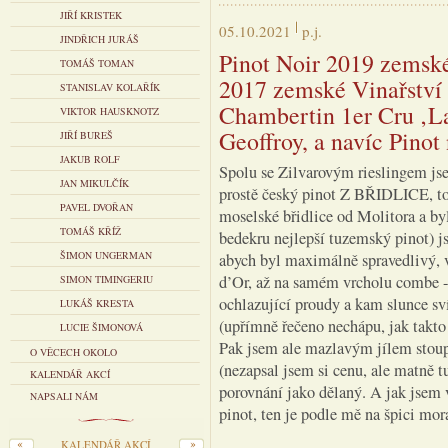
JIŘÍ KRISTEK
05.10.2021
p.j.
JINDŘICH JURÁŠ
Pinot Noir 2019 zemské
TOMÁŠ TOMAN
2017 zemské Vinařství
STANISLAV KOLAŘÍK
Chambertin 1er Cru ‚L
VIKTOR HAUSKNOTZ
Geoffroy, a navíc Pinot
JIŘÍ BUREŠ
JAKUB ROLF
Spolu se Zilvarovým rieslingem jsem
JAN MIKULČÍK
prostě český pinot Z BŘIDLICE, to
PAVEL DVOŘAN
moselské břidlice od Molitora a byl
TOMÁŠ KŘÍŽ
bedekru nejlepší tuzemský pinot) j
ŠIMON UNGERMAN
abych byl maximálně spravedlivý, 
d’Or, až na samém vrcholu combe - 
SIMON TIMINGERIU
ochlazující proudy a kam slunce sví
LUKÁŠ KRESTA
(upřímně řečeno nechápu, jak takto 
LUCIE ŠIMONOVÁ
Pak jsem ale mazlavým jílem stoup
O VĚCECH OKOLO
(nezapsal jsem si cenu, ale matně t
KALENDÁŘ AKCÍ
porovnání jako dělaný. A jak jsem 
NAPSALI NÁM
pinot, ten je podle mě na špici mor
KALENDÁŘ AKCÍ