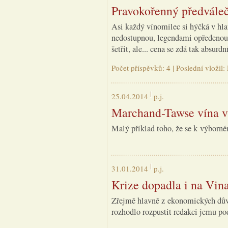
Pravokořenný předváleč
Asi každý vínomilec si hýčká v hla
nedostupnou, legendami opředenou.
šetřit, ale... cena se zdá tak absurdn
Počet příspěvků: 4 | Poslední vložil
25.04.2014
p.j.
Marchand-Tawse vína v
Malý příklad toho, že se k výborn
31.01.2014
p.j.
Krize dopadla i na Vin
Zřejmě hlavně z ekonomických důvo
rozhodlo rozpustit redakci jemu po