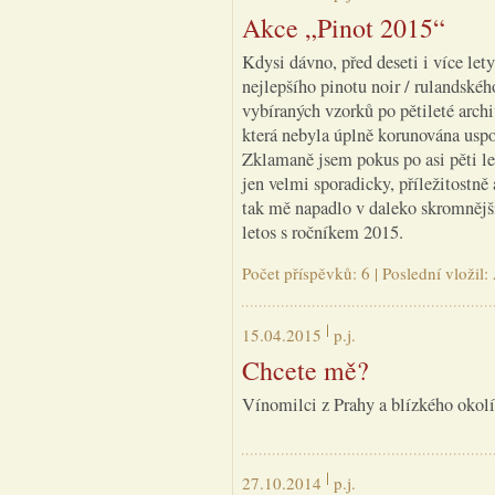
Akce „Pinot 2015“
Kdysi dávno, před deseti i více lety
nejlepšího pinotu noir / rulandskéh
vybíraných vzorků po pětileté archi
která nebyla úplně korunována uspo
Zklamaně jsem pokus po asi pěti let
jen velmi sporadicky, příležitostně 
tak mě napadlo v daleko skromnějš
letos s ročníkem 2015.
Počet příspěvků: 6 | Poslední vložil
15.04.2015
p.j.
Chcete mě?
Vínomilci z Prahy a blízkého okolí 
27.10.2014
p.j.