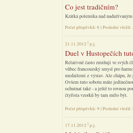
Co jest tradičním?
Krátká polemika nad nadužívaným 
Počet příspěvků: 6 | Poslední vložil
21.11.2012
p.j.
Duel v Hustopečích tut
Relativně často zmiňuji ve svých čl
vůbec francouzský smysl pro harmon
medailemi z výstav. Ale chápu, že
Ovšem tuto sobotu máte jedinečnou 
ochutnat také - a ještě to rovnou p
čtyřista vzorků by tam mělo být.
Počet příspěvků: 9 | Poslední vložil
17.11.2012
p.j.