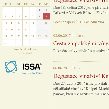
PO
ÚT
ST
ČT
PÁ
SO
NE
Dne 18. května 2017 jsme přivítali
27
28
29
30
31
1
2
Bílkovi z Velkých Bílovic. Zavítal 
3
4
5
6
7
8
9
Počet příspěvků: 1 | Poslední vložil
10
11
12
13
14
15
16
17
18
19
20
21
22
23
08.06.2017
milasko
24
25
26
27
28
29
30
Cesta za polskými víny. 
31
1
2
3
4
5
6
Poslední aktualizace:
Pokračování vyprávění o poznávání 
31.07.2026
06.06.2017
Míra
Powered by ISSA
Degustace vinařství K
Dne 27. dubna 2017 jsme přivítali 
několikáté vinařství Knápek Machů 
pánové, kteří s vinařstvím mají něc