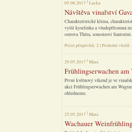
05.06.2017
Lucka
Návštěva vinařství Gava
Charakteristické klima, charakteris
vyšší kyselinka a všudepřítomná mi
ostrova Théra, souostroví Santorini.
Počet příspěvků: 2 | Poslední vloži
29.05.2017
Mara
Frühlingserwachen am
První květnový víkend je ve vinařs
akci Frühlingserwachen am Wagram, 
ohlédneme.
25.05.2017
Mara
Wachauer Weinfrühlin