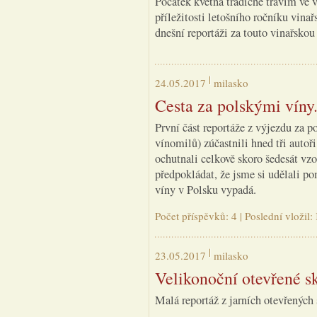
Počátek května tradičně trávím ve 
příležitosti letošního ročníku vina
dnešní reportáži za touto vinařsko
24.05.2017
milasko
Cesta za polskými víny. 
První část reportáže z výjezdu za p
vínomilů) zúčastnili hned tři autoř
ochutnali celkově skoro šedesát vzor
předpokládat, že jsme si udělali po
víny v Polsku vypadá.
Počet příspěvků: 4 | Poslední vloži
23.05.2017
milasko
Velikonoční otevřené sk
Malá reportáž z jarních otevřených 