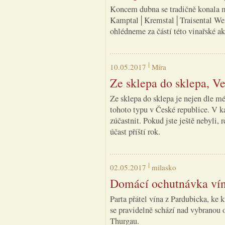
Koncem dubna se tradičně konala m
Kamptal│Kremstal│Traisental Weinf
ohlédneme za částí této vinařské a
10.05.2017
Míra
Ze sklepa do sklepa, Ve
Ze sklepa do sklepa je nejen dle mé
tohoto typu v České republice. V k
zúčastnit. Pokud jste ještě nebyli,
účast příští rok.
02.05.2017
milasko
Domácí ochutnávka vín
Parta přátel vína z Pardubicka, ke kt
se pravidelně schází nad vybranou 
Thurgau.