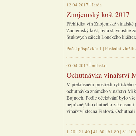
12.04.2017
Jarda
Znojemský košt 2017
Přehlídka vín Znojemské vinařské p
Znojemský košt, byla slavnostně za
Štukových sálech Louckého klášter
Počet příspěvků: 1 | Poslední vložil
05.04.2017
milasko
Ochutnávka vinařství 
V překrásném prostředí rytířského
ochutnávka známého vinařství Mikr
Bujnoch. Podle očekávání bylo vše 
nejrůznějšího chutného zakousnutí
vinařství slečna Fialová. Ochutnali
1-20
|
21-40
|
41-60
|
61-80
|
81-100