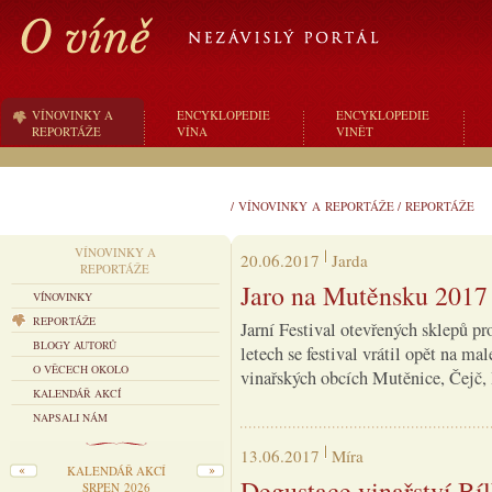
VÍNOVINKY A
ENCYKLOPEDIE
ENCYKLOPEDIE
REPORTÁŽE
VÍNA
VINĚT
/
VÍNOVINKY A REPORTÁŽE
/
REPORTÁŽE
VÍNOVINKY A
20.06.2017
Jarda
REPORTÁŽE
Jaro na Mutěnsku 2017
VÍNOVINKY
REPORTÁŽE
Jarní Festival otevřených sklepů pr
BLOGY AUTORŮ
letech se festival vrátil opět na m
O VĚCECH OKOLO
vinařských obcích Mutěnice, Čejč,
KALENDÁŘ AKCÍ
NAPSALI NÁM
13.06.2017
Míra
KALENDÁŘ AKCÍ
Degustace vinařství Bí
SRPEN 2026