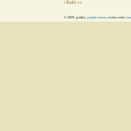
Další >>
|
© 2009, grafika:
graphic house
, tvorba webu:
iss