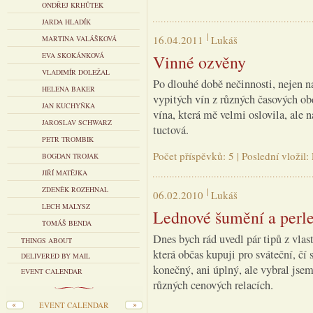
ONDŘEJ KRHŮTEK
JARDA HLADÍK
16.04.2011
Lukáš
MARTINA VALÁŠKOVÁ
EVA SKOKÁNKOVÁ
Vinné ozvěny
VLADIMÍR DOLEŽAL
Po dlouhé době nečinnosti, nejen na
HELENA BAKER
vypitých vín z různých časových obd
JAN KUCHYŇKA
vína, která mě velmi oslovila, ale n
JAROSLAV SCHWARZ
tuctová.
PETR TROMBIK
Počet příspěvků: 5 | Poslední vloži
BOGDAN TROJAK
JIŘÍ MATĚJKA
ZDENĚK ROZEHNAL
06.02.2010
Lukáš
LECH MALYSZ
Lednové šumění a perl
TOMÁŠ BENDA
Dnes bych rád uvedl pár tipů z vlast
THINGS ABOUT
která občas kupuji pro sváteční, čí
DELIVERED BY MAIL
konečný, ani úplný, ale vybral jse
EVENT CALENDAR
různých cenových relacích.
EVENT CALENDAR