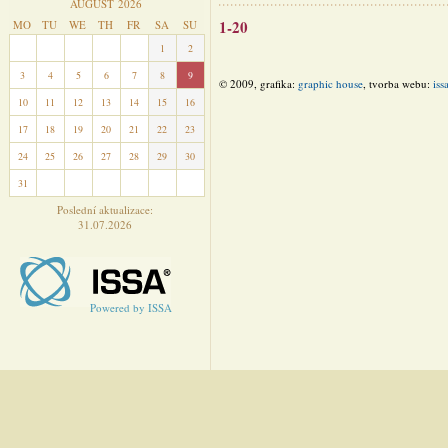
AUGUST 2026
1-20
MO
TU
WE
TH
FR
SA
SU
27
28
29
30
31
1
2
3
4
5
6
7
8
9
© 2009, grafika:
graphic house
, tvorba webu:
iss
10
11
12
13
14
15
16
17
18
19
20
21
22
23
24
25
26
27
28
29
30
31
1
2
3
4
5
6
Poslední aktualizace:
31.07.2026
Powered by ISSA