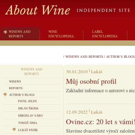
WINEWS AND
WINE
LABEL
REPORTS
ENCYCLOPEDIA
ENCYCLOPEDIA
/
WINEWS AND REPORTS
/
AUTHOR´S BLOGS
WINEWS AND
30.01.2010
Lukáš
REPORTS
Můj osobní profil
WINEWS
REPORTS
Základní informace o autorovi s n
AUTHOR´S BLOGS
PAVEL JELEN
MILAN ŠKODA
12.09.2022
Lukáš
MIROSLAV SÁBO
Ovine.cz: 20 let s vámi
TOMÁŠ ZIMA
Slavíme dvacetileté výročí založení
LUKÁŠ PÁNÍK