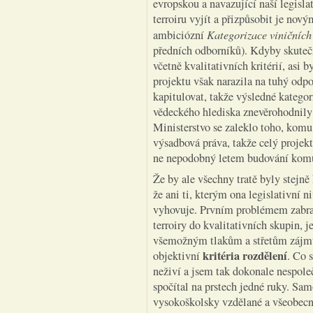
evropskou a navazující naší legisla
terroiru vyjít a přizpůsobit je no
Kategorizace viničních
ambiciózní
předních odborníků). Kdyby skutečn
včetně kvalitativních kritérií, asi 
projektu však narazila na tuhý od
kapitulovat, takže výsledné kategori
vědeckého hlediska znevěrohodnily 
Ministerstvo se zaleklo toho, komu
výsadbová práva, takže celý projekt 
ne nepodobný letem budování komun
Že by ale všechny tratě byly stejn
že ani ti, kterým ona legislativní
vyhovuje. Prvním problémem zabra
terroiry do kvalitativních skupin, 
všemožným tlakům a střetům zájmů
kritéria rozdělení
objektivní
. Co 
neživí a jsem tak dokonale nespole
spočítal na prstech jedné ruky. Sa
vysokoškolsky vzdělané a všeobecně