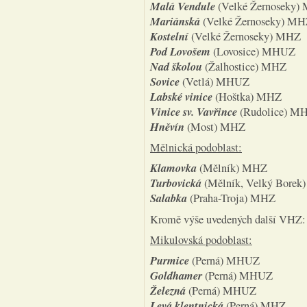
Malá Vendule
(Velké Žernoseky)
Mariánská
(Velké Žernoseky) M
Kostelní
(Velké Žernoseky) MHZ
Pod Lovošem
(Lovosice) MHUZ
Nad školou
(Žalhostice) MHZ
Sovice
(Vetlá) MHUZ
Labské vinice
(Hoštka) MHZ
Vinice sv. Vavřince
(Rudolice) M
Hněvín
(Most) MHZ
Mělnická podoblast:
Klamovka
(Mělník) MHZ
Turbovická
(Mělník, Velký Bore
Salabka
(Praha-Troja) MHZ
Kromě výše uvedených další VHZ
Mikulovská podoblast:
Purmice
(Perná) MHUZ
Goldhamer
(Perná) MHUZ
Železná
(Perná) MHUZ
Levá klentnická
(Perná) MHZ