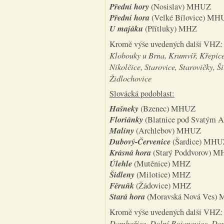
Přední hory
(Nosislav) MHUZ
Přední hora
(Velké Bílovice) MH
U majáku
(Přítluky) MHZ
Kromě výše uvedených další VHZ
Klobouky u Brna, Krumvíř, Křepice
Nikolčice, Starovice, Starovičky, Š
Židlochovice
Slovácká podoblast:
Hašneky
(Bzenec) MHUZ
Floriánky
(Blatnice pod Svatým
Malíny
(Archlebov) MHUZ
Dubový-Červenice
(Šardice) MHU
Krásná hora
(Starý Poddvorov) 
Úlehle
(Mutěnice) MHZ
Šidleny
(Milotice) MHZ
Fěruňk
(Žádovice) MHZ
Stará hora
(Moravská Nová Ves)
Kromě výše uvedených další VHZ
Dambořice, Dolní Bojanovice, Dom