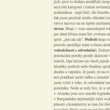
jich, proč to dodnes neudělali (resp
nejvyšší kategorii i tratím rovinat
podmínkou - najít klíč, dle kterého 
Jak jsem pročítal studie ohledně ter
závisí nejvíce na ne úplně extrémn
stresu
. Hraje v tom samozřejmě rol
pro dané klima musí být zvolena ta
Podloží
spíše „jen tak tak".
hraje r
protože zpožďuje zrání a tlumí úrod
vododržnost
odvodnění
a
). Dobrat
potenciálu polohy plodit skutečně 
tratích, lépe řečeno na všech jejic
hloubky podloží nebo hladiny spod
dusíku a vápníku. Je jasné, že na t
než poněkud snížit laťku a zmenšit 
jsem vyšel z toho, že odvodnění tr
pozemku. Nedá se tedy říci, že u 
v Alsasku jsou sice mnohé legendárn
v Burgundsku nejstrmější části svah
plnosti a komplexity se tam lze do
pozvolné. Proto jsem ve své klasifi