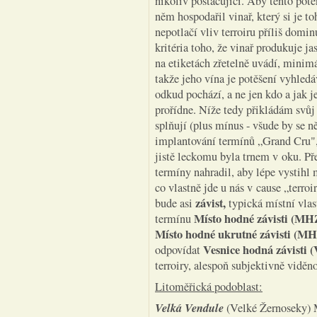
nikoliv postačující. Aby tento pote
něm hospodařil vinař, který si je t
nepotlačí vliv terroiru příliš domi
kritéria toho, že vinař produkuje ja
na etiketách zřetelně uvádí, minim
takže jeho vína je potěšení vyhledáv
odkud pochází, a ne jen kdo a jak j
prořídne. Níže tedy přikládám svůj 
splňují (plus mínus - všude by se n
implantování termínů „Grand Cru",
jistě leckomu byla trnem v oku. P
termíny nahradil, aby lépe vystihl 
co vlastně jde u nás v cause „terroi
závist,
bude asi
typická místní vla
Místo hodné závisti (MH
termínu
Místo hodné ukrutné závisti
(MH
Vesnice hodná závisti
odpovídat
terroiry, alespoň subjektivně vidě
Litoměřická podoblast:
Velká Vendule
(Velké Žernoseky