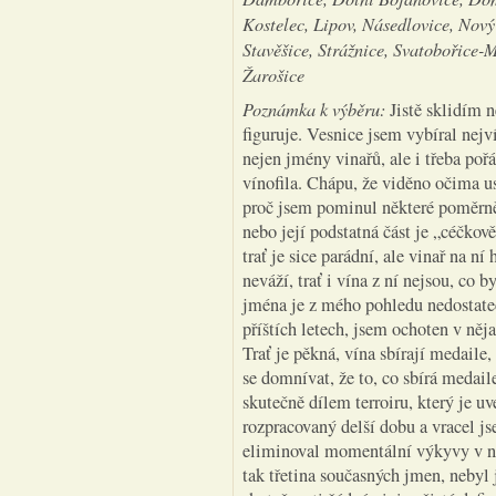
Kostelec, Lipov, Násedlovice, Nový
Stavěšice, Strážnice, Svatobořice-M
Žarošice
Poznámka k výběru:
Jistě sklidím 
figuruje. Vesnice jsem vybíral nejv
nejen jmény vinařů, ale i třeba poř
vínofila. Chápu, že viděno očima us
proč jsem pominul některé poměrně 
nebo její podstatná část je „céčkov
trať je sice parádní, ale vinař na n
neváží, trať i vína z ní nejsou, co b
jména je z mého pohledu nedostat
příštích letech, jsem ochoten v něja
Trať je pěkná, vína sbírají medaile,
se domnívat, že to, co sbírá medaile
skutečně dílem terroiru, který je u
rozpracovaný delší dobu a vracel 
eliminoval momentální výkyvy v na
tak třetina současných jmen, nebyl