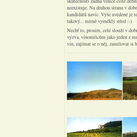
skutečnosti žádná vinice čisté defin
neexistuje. Na druhou stranu v dobr
kandidátů navíc. Výše uvedené je
takový... mírně vyměklý střed :-)
Nechť to, prosím, celé slouží v do
výzva, vínomilcům jako jeden z mn
vín, zajímat se o něj, zamilovat si 