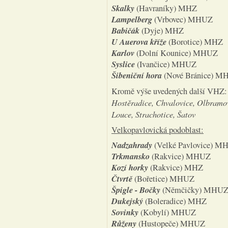
Skalky
(Havraníky) MHZ
Lampelberg
(Vrbovec) MHUZ
Babičák
(Dyje) MHZ
U Auerova kříže
(Borotice) MHZ
Karlov
(Dolní Kounice) MHUZ
Syslice
(Ivančice) MHUZ
Šibeniční hora
(Nové Bránice) M
Kromě výše uvedených další VHZ
Hostěradice, Chvalovice, Olbramovi
Louce, Strachotice, Šatov
Velkopavlovická podoblast:
Nadzahrady
(Velké Pavlovice) M
Trkmansko
(Rakvice) MHUZ
Kozí horky
(Rakvice) MHZ
Čtvrtě
(Bořetice) MHUZ
Špigle - Bočky
(Němčičky) MHU
Dukejský
(Boleradice) MHZ
Sovinky
(Kobylí) MHUZ
Růženy
(Hustopeče) MHUZ