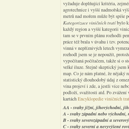
vyžaduje doplňující kritéria, zejmé
agrotechnice i vyšší nadmořská v
metrů nad mořem může být spíše po
Kategorizace viničních tratí
bylo k
každý region a vyšší kategorii vini
tam se v prvním plánu rozhodli pena
práce též brala v úvahu i tzv. poten
vinná v nepříznivých letech vymrza
rozhodl jsem se je nepoužít, protož
vypočítaná počítačem, takže si o st
velké iluze. Stejně skeptický jsem 
map. Co je nám platné, že nějaký reg
statistický dlouhodobý údaj z omez
vína projeví i zde, a jestli více ne
podloží, svažitosti atd. Po zvážení
kartách
Encyklopedie viničních tra
AA - svahy jižní, jihovýchodní, ji
A - svahy západní nebo východní, 
B - svahy severozápadní a severov
C - svahy severní a nevyvýšené rov