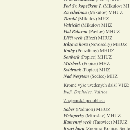
Pod Sv. kopečkem I.
(Mikulov) M
Za cihelnou
(Mikulov) MHUZ
Turold
(Mikulov) MHZ
Valtická
(Mikulov) MHZ
Pod Pálavou
(Pavlov) MHUZ
Liščí vrch
(Březí) MHUZ
Růžová hora
(Novosedly) MHUZ
Kolby
(Pouzdřany) MHUZ
Sonberk
(Popice) MHUZ
Mitrberk
(Popice) MHZ
Svidrunk
(Popice) MHZ
Nad Nesytem
(Sedlec) MHZ
Kromě výše uvedených další VHZ
Ivaň, Drnholec, Valtice
Znojemská podoblast:
Šobes
(Podmolí) MHUZ
Weinperky
(Miroslav) MHUZ
Kamenný vrch
(Tasovice) MHUZ
Kraví hora
(Znojmo-Konice, Sedl