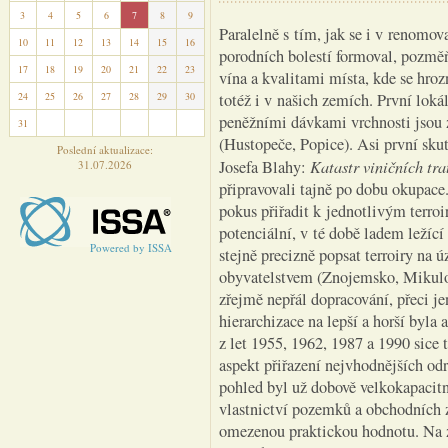
3
4
5
6
7
8
9
Paralelně s tím, jak se i v renomo
10
11
12
13
14
15
16
porodních bolestí formoval, pozmě
17
18
19
20
21
22
23
vína a kvalitami místa, kde se hro
24
25
26
27
28
29
30
totéž i v našich zemích. První lokál
peněžními dávkami vrchnosti jsou z
31
1
2
3
4
5
6
(Hustopeče, Popice). Asi první skut
Poslední aktualizace:
Katastr viničních tra
Josefa Blahy:
31.07.2026
připravovali tajně po dobu okupace
pokus přiřadit k jednotlivým terroi
potenciální, v té době ladem leží
Powered by ISSA
stejně precizně popsat terroiry n
obyvatelstvem (Znojemsko, Mikulov
zřejmě nepřál dopracování, přeci je
hierarchizace na lepší a horší byla
z let 1955, 1962, 1987 a 1990 sice 
aspekt přiřazení nejvhodnějších odr
pohled byl už dobově velkokapacitn
vlastnictví pozemků a obchodních z
omezenou praktickou hodnotu. Na zač