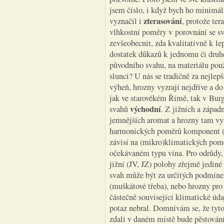
jsem číslo, i když bych ho minimáln
zterasování
vyznačil i
, protože te
vlhkostní poměry v porovnání se s
zevšeobecnit, zda kvalitativně k 
dostatek důkazů k jednomu či druhém
původního svahu, na materiálu použ
slunci? U nás se tradičně za nejlep
výheň, hrozny vyzrají nejdříve a do
jak ve starověkém Římě, tak v Burg
východní
svahů
. Z jižních a západ
jemnějších aromat a hrozny tam vyzr
harmonických poměrů komponent (cu
závisí na (mikro)klimatických pomě
očekávaném typu vína. Pro odrůdy, 
jižní (JV, JZ) polohy zřejmě jediné
svah může být za určitých podmínek 
(muškátové třeba), nebo hrozny pro
částečně související klimatické úd
potaz nebral. Domnívám se, že tyto
zdali v daném místě bude pěstování