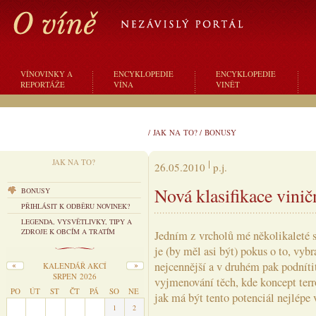
VÍNOVINKY A
ENCYKLOPEDIE
ENCYKLOPEDIE
REPORTÁŽE
VÍNA
VINĚT
/
JAK NA TO?
/
BONUSY
JAK NA TO?
26.05.2010
p.j.
Nová klasifikace viničn
BONUSY
PŘIHLÁSIT K ODBĚRU NOVINEK?
LEGENDA, VYSVĚTLIVKY, TIPY A
ZDROJE K OBCÍM A TRATÍM
Jedním z vrcholů mé několikaleté s
je (by měl asi být) pokus o to, vyb
nejcennější a v druhém pak podnítit
KALENDÁŘ AKCÍ
SRPEN 2026
vyjmenování těch, kde koncept terr
PO
ÚT
ST
ČT
PÁ
SO
NE
jak má být tento potenciál nejlépe 
27
28
29
30
31
1
2