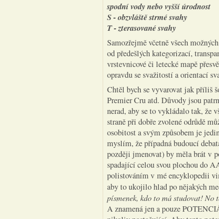
spodní vody nebo vyšší úrodnost
S - obzvláště strmé svahy
T - zterasované svahy
Samozřejmě včetně všech možných k
od předešlých kategorizací, transpa
vrstevnicové či letecké mapě přesvě
opravdu se svažitostí a orientací sv
Chtěl bych se vyvarovat jak příliš 
Premier Cru atd. Důvody jsou patrn
nerad, aby se to vykládalo tak, že v
straně při dobře zvolené odrůdě můž
osobitost a svým způsobem je jedin
myslím, že případná budoucí debata
později jmenovat) by měla brát v po
spadající celou svou plochou do A
polistováním v mé encyklopedii vini
aby to ukojilo hlad po nějakých me
písmenek, kdo to má studovat! No tak
A znamená jen a pouze POTENCIÁL