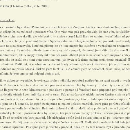
ie vína
(Christian Callec; Rebo 2000)
pové sekce:
ní s terroirem bylo skrze Putování po vinicích Znovínu Znojmo. Zážitek vína chutnaného přímo n
e stěžejních na mé cestě k poznání vína. O to více mne pak provokovalo, že sice vím, že vlašáky
ščího vrchu jsou skvělé, ale kde ksakru ty vinice vlastně leží? Kam se za nimi vydat? Mám už p
eleznou nebo je to ještě Goldhamer? Spíš náhodou než cíleným úsilím se mi podařilo na dvě od
jako host na pracoviště, které má přístup do on-line mapového systému s vyznačenými hranicemi 
vými názvy. Ty největší záhady jsem si tedy vytiskl a popsal, ale musel jsem slíbit, že aby neměl
aměstnavatele, tak ty mapy nikdy nikomu neukážu. Obrátil jsem se na správce této mapové vrstvy
lefonicky se snažil se s nimi dohodnout na tom, jak bych se k těmto datům mohl dostat oficiálně. 
 odmítnut. Radili mi, ať se obrátím na obecní úřady jednotlivých obcí. Představa, jak objíždím s
odinách mi přišla úděsná. Párkrát jsem to zkusil, ale vesměs jsem se dozvěděl, že ani neví, že ně
í mít, že jsou tam první volební období atd.
íli to dokonce vypadalo, že ovine.cz spolu s několika podobně nadšenými se sami zasadí o vydán
atí. Proběhlo kolem toho dost mailů a pracovní schůzka. Plán byl takový, že skrze ty správné lidi
ď Registr vinic nebo Ministerstvo o podklady a peníze dá Vinařský fond případně jiný subjekt. 
l detaily ohledně cen, měřítka a počtu stran. Pak to na čas celé ztichlo, neboť Registr vinic se p
dání podkladů, ale odsunul to na pozdější dobu, protože prý tam probíhá spousta změn a úprav. 
ak jsme se s J. dohodli, že aspoň zveřejníme tu malou kolekci mapiček, které jsme porůznu získali
šeny po jednotlivých článcích. Bylo toho žalostně málo. J. tlačil, ať se podělím i o ty své „tajné"
 autorských práv i porušení slibu byl silnější, tak jsem aspoň mapky překreslil zběžně přes sklo 
. To už se počet obcí ztrojnásobil. Pár stěžejních obcí z české oblasti jsem se jal po večerech př
onitoru. Později jsem se ale za tyto ledabylé čmáranice styděl. Vedle těch pozdějších důkladnýc
k barmští uprchlíci. Postupně jsem je všechny předělal, dnes už by tam neměla být v původní p