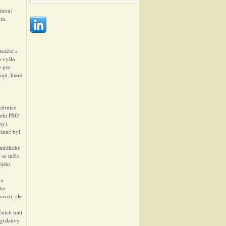
šinou)
 za
tuační a
o vyšlo
e pro
ojů, které
měrnice
jekt PSO
hy).
vinné byl
ntrálního
ž se mělo
ojekt
 a
ího
ravu), ale
ních tratí
gislativy