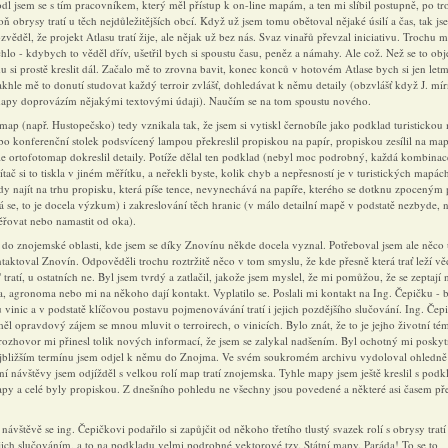
l jsem se s tím pracovníkem, který měl přístup k on-line mapám, a ten mi slíbil postupně, po tr
oň obrysy tratí u těch nejdůležitějších obcí. Když už jsem tomu obětoval nějaké úsilí a čas, tak js
věděl, že projekt Atlasu tratí žije, ale nějak už bez nás. Svaz vinařů převzal iniciativu. Trochu m
lo - kdybych to věděl dřív, ušetřil bych si spoustu času, peněz a námahy. Ale což. Než se to obj
u si prostě kreslit dál. Začalo mě to zrovna bavit, konec konců v hotovém Atlase bych si jen let
takhle mě to donutí studovat každý terroir zvlášť, dohledávat k němu detaily (obzvlášť když J. mí
ť mapy doprovázím nějakými textovými údaji). Naučím se na tom spoustu nového.
map (např. Hustopečsko) tedy vznikala tak, že jsem si vytiskl černobíle jako podklad turistickou
bo konferenční stolek podsvícený lampou překreslil propiskou na papír, propiskou zesílil na ma
dle ortofotomap dokreslil detaily. Potíže dělal ten podklad (nebyl moc podrobný, každá kombinac
ítač si to tiskla v jiném měřítku, a neřekli byste, kolik chyb a nepřesností je v turistických mapác
dy najít na trhu propisku, která píše tence, nevynechává na papíře, kterého se dotknu zpoceným 
se, to je docela výzkum) i zakreslování těch hranic (v málo detailní mapě v podstatě nezbyde, n
řovat nebo namastit od oka).
 do znojemské oblasti, kde jsem se díky Znovínu někde docela vyznal. Potřeboval jsem ale něco 
taktoval Znovín. Odpověděli trochu roztržitě něco v tom smyslu, že kde přesně která trať leží vě
 tratí, u ostatních ne. Byl jsem tvrdý a zatlačil, jakože jsem myslel, že mi pomůžou, že se zeptají
a, agronoma nebo mi na někoho dají kontakt. Vyplatilo se. Poslali mi kontakt na Ing. Čepičku -
u vinic a v podstatě klíčovou postavu pojmenovávání tratí i jejich pozdějšího slučování. Ing. Čep
ěl opravdový zájem se mnou mluvit o terroirech, o vinicích. Bylo znát, že to je jejho životní té
rozhovor mi přinesl tolik nových informací, že jsem se zalykal nadšením. Byl ochotný mi poskyt
jbližším termínu jsem odjel k němu do Znojma. Ve svém soukromém archivu vydoloval ohledně
í návštěvy jsem odjížděl s velkou rolí map tratí znojemska. Tyhle mapy jsem ještě kreslil s pod
apy a celé byly propiskou. Z dnešního pohledu ne všechny jsou povedené a některé asi časem pře
návštěvě se ing. Čepičkovi podařilo si zapůjčit od někoho třetího tlustý svazek rolí s obrysy trat
ejich slučováním, a to na podkladu velmi podrobné vektorové tzv. Státní mapy. Paráda! To se to