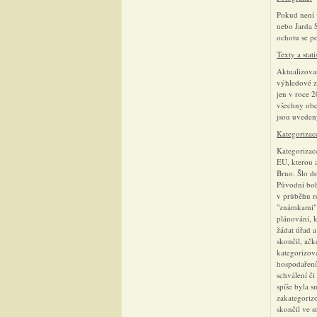
Pokud není v
nebo Jarda 
ochotu se po
Texty a stati
Aktualizovan
výhledové z
jen v roce 2
všechny obce
jsou uvedeny
Kategorizac
Kategorizace
EU, kterou 
Brno. Šlo d
Původní bohu
v průběhu r
"známkami" u
plánování, 
žádat úřad a
skončil, ačk
kategorizov
hospodaření
schválení či
spíše byla s
zakategoriz
skončil ve s