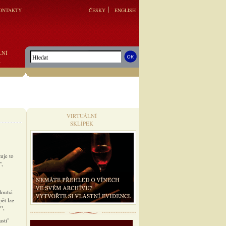
ONTAKTY
ČESKY
ENGLISH
LNÍ
K
VIRTUÁLNÍ
SKLÍPEK
uje to
",
dlouhá
pět lze
".
sti"