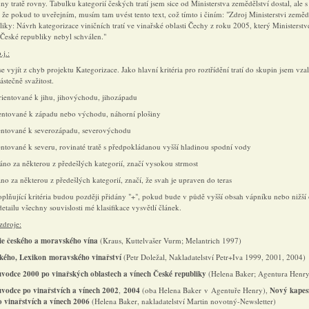
hny tratě rovny. Tabulku kategorií českých tratí jsem sice od Ministerstva zemědělství dostal, ale s
e pokud to uveřejním, musím tam uvést tento text, což tímto i činím: "Zdroj Ministerstvi zeměd
iky: Návrh kategorizace viničních tratí ve vinařské oblasti Čechy z roku 2005, který Ministerst
 České republiky nebyl schválen."
.j.:
se vyjít z chyb projektu Kategorizace. Jako hlavní kritéria pro roztřídění tratí do skupin jsem vzal
ástečně svažitost.
rientované k jihu, jihovýchodu, jihozápadu
rientované k západu nebo východu, náhorní plošiny
rientované k severozápadu, severovýchodu
ientované k severu, rovinaté tratě s předpokládanou vyšší hladinou spodní vody
idáno za některou z předešlých kategorií, značí vysokou strmost
dáno za některou z předešlých kategorií, značí, že svah je upraven do teras
oplňující kritéria budou později přidány "+", pokud bude v půdě vyšší obsah vápníku nebo nižší
etailu všechny souvislosti mé klasifikace vysvětlí článek.
 zdroje:
ie
českého
a
moravského
vína
(Kraus, Kuttelvašer Vurm; Melantrich 1997)
ského, Lexikon
moravského
vinařství
(Petr Doležal, Nakladatelství Petr+Iva 1999, 2001, 2004)
ůvodce
2000
po
vinařských
oblastech
a
vínech
České
republiky
(Helena Baker; Agentura Henry
ůvodce
po
vinařstvích
a
vínech
2002
,
2004
(oba Helena Baker v Agentuře Henry),
Nový kapes
 vinařstvích a vínech 2006
(Helena Baker, nakladatelství Martin novotný-Newsletter)