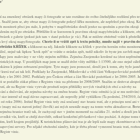
e
"
í na zmenšený obrázek mapy či fotografie se tato roztáhne do svého čitelnějšího rozlišení přes t
. Snažil jsem se, aby obraz mapy či fotografie pokryl šířku monitoru, ale nepřelezl jeho okraj. K
ch monitorů přeci jen stalo, k pohybu v mapě/obrázku slouží jezdce na spodním a pravém okraji 
ažením myší po obrázku. Přiblížíte-li se kurzorem k pravému okraji mapy/obrázku a kliknete, ob
brázek z galerie (pokud jich tam v dané položce je víc). Pak se můžete obdobně vrátit k předeš
a levý okraj mapy/fotografie.
Chcete-li se vrátit zpět k textu položky, musíte najít v pravém d
/obrázku KŘÍŽEK
a kliknout na něj. Jakmile kliknete na křížek v pravém horním rohu monitoru
ížeč, stejně tak šipkou "krok zpět" se vrátíte o stránku zpět, tudíž nikoliv že byste jen zavřeli mapu
 Mapy jsou malovány v ne vždy stejném měřítku. Zejména Znojemsko kreslené na (dost nepřené
istických map. U pozdějších map jsem se snažil držet vždy měřítko 1:13500, ale ono stejně zálež
iskárnu k jejímu zobrazení použijete. Tyto mapy jsou pomocné, slouží jen k tomu, aby bylo jasné
 která trať asi tak leží. Podklady ke Znojemské, Mikulovské a větší části Velkopavlovické podobl
ěkdy z let 2001-2002. Podklady pro Českou oblast a část Slovácké podoblasti z let 2004-2005. 
ů se podařilo získat přímo z Registru vinic na přelomu let 2008/2009. Snažím se sledovat alespo
ratí, ale na Registr vinic vytrvale produdí nejen přihlášky nových vinařských obcí a návrhy na
ání a slučování, ale zejména návrhy na změnu hranic. Registr vinic odmítá (a já se mu nedivím)
 sice interně už mají dávno zapracované, ale neprošly ještě vyhláškou (Ta poslední, 254/2010, č
 od roku 2006). Jedině Registr vinic tedy zná současný stav hranic tratí, ale z principu není ani v 
u (mapy má na starosti jediný člověk) ani mých neustále mapy na tomto webu aktualizovat. Berte
ejména hranice tratí) tak, že zachycují stav v jistém momentě na začátku 21. století a slouží jen 
lovníků vín, kteří se chtějí dozvědět, odkud konkrétní přívlastkové víno pochází. A dejme tomu t
tům, kteří krajem projíždějí. K turistickému plánování tras je ale lepší naše mapy zkombinovat s
apovými servery. Pro nějaké obchodní záměry, kde je třeba přesné vymezení hranic trati, rozho
Registr vinic.