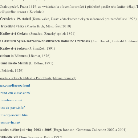
 Chaloupecký, Praha 1919; za vyhledání a ofocení sborníků i příslušné pasáže této knihy děkuji 
Podřipského muzea v Roudnici)
 Čechách v 19. století
(Kuttelvašer, Ústav vědeckotechnických informací pro zemědělství 1978)
 třicetileté války
(Martin Krch, Město Štětí 2010)
v Království Českém
(Šimáček, Zemský spolek 1891)
r Graftlich Sylva-Tarrouca-Nostitzschen Domaine Czernosek
(Karl Honzik, Central-Direktora
 Království českém
(J. Šimáček, 1891)
einbau in Böhmen
(J.Bernat, 1876)
věnné město Mělník
(L. Böhm, 1891)
L.Pekárek, 1929)
oužitá v sekcích Oblasti a Podoblasti (hlavně Francie):
chez.com/listeaoc.html
grand-cru-classe.com/
vins-rhone.com/
ins-de-pays.info/
itis.org/accueil.html
assionvin.net/
ůvodce světovými víny 2003
a
2005
(Hugh Johnson; Geronimo Collection 2002 a 2004)
ykloedie vín
(Tom Stevenson; Balios 1997)