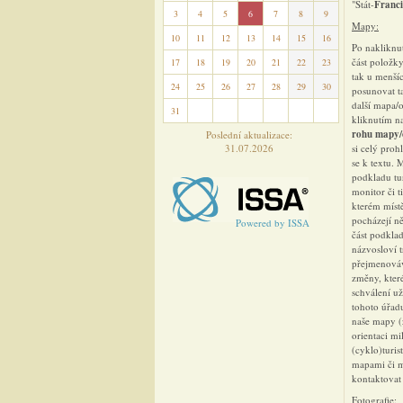
"Stát-
Franci
3
4
5
6
7
8
9
Mapy:
10
11
12
13
14
15
16
Po nakliknut
část položky
17
18
19
20
21
22
23
tak u menší
24
25
26
27
28
29
30
posunovat t
další mapa/o
31
1
2
3
4
5
6
kliknutím n
rohu mapy
Poslední aktualizace:
31.07.2026
si celý prohl
se k textu.
podkladu tur
monitor či t
kterém místě
pocházejí n
Powered by ISSA
část podklad
názvosloví t
přejmenováv
změny, které
schválení už
tohoto úřad
naše mapy (z
orientaci mi
(cyklo)turis
mapami či m
kontaktovat 
Fotografie: