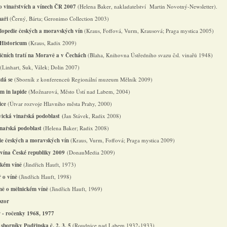
o
vinařstvích
a
vínech
ČR
2007
(Helena Baker, nakladatelství Martin Novotný-Newsletter).
naři
(Černý, Bárta; Geronimo Collection 2003)
lopedie
českých
a
moravských
vín
(Kraus, Foffová, Vurm, Krausová; Praga mystica 2005)
 Historicum
(Kraus, Radix 2009)
ičních tratí na Moravě a v Čechách
(Blaha, Knihovna Ústředního svazu čsl. vinařů 1948)
(Linhart, Suk, Válek; Dolin 2007)
zdá se
(Sborník z konferenceů Regionální muzeum Mělník 2009)
m in lapide
(Možnarová, Město Ústí nad Labem, 2004)
ice
(Útvar rozvoje Hlavního města Prahy, 2000)
ická vinařská podoblast (
Jan Stávek, Radix 2008)
inařská
podoblast
(Helena Baker; Radix 2008)
ie
českých
a
moravských
vín
(Kraus, Vurm, Foffová; Praga mystica 2009)
vína
České
republiky
2009
(DonauMedia 2009)
ském víně
(Jindřich Hauft, 1973)
 o víně
(Jindřich Hauft, 1998)
žně o mělnickém víně
(Jindřich Hauft, 1969)
bzor
 - ročenky 1968, 1977
 sborníky Podřipska č. 2, 3, 5
(Roudnice nad Labem 1932-1933)