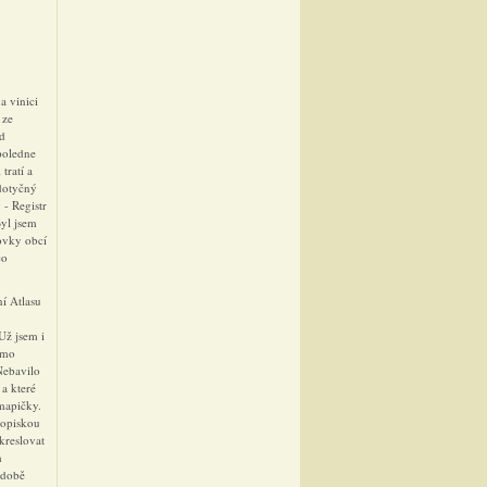
a vinici
 ze
od
poledne
tratí a
 dotyčný
 - Registr
Byl jsem
tovky obcí
co
í Atlasu
Už jsem i
římo
Nebavilo
 a které
 mapičky.
propiskou
ekreslovat
h
odobě