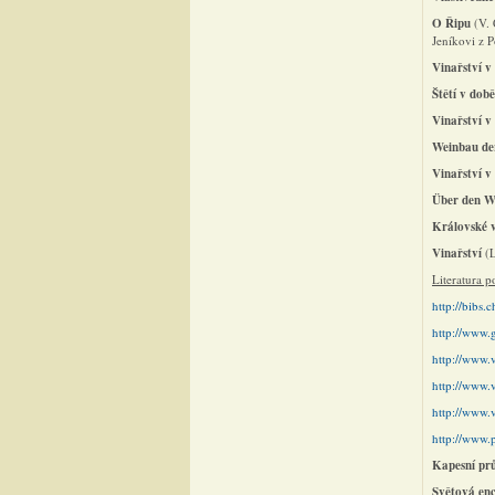
O Řipu
(V.
Jeníkovi z 
Vinařství v
Štětí v době
Vinařství 
Weinbau de
Vinařství v
Über den W
Královské 
Vinařství
(
Literatura p
http://bibs.
http://www.
http://www.
http://www.v
http://www.v
http://www.p
Kapesní pr
Světová enc