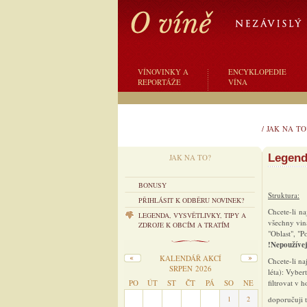
VÍNOVINKY A
ENCYKLOPEDIE
REPORTÁŽE
VÍNA
/
JAK NA TO
Legenda
JAK NA TO?
BONUSY
Struktura:
PŘIHLÁSIT K ODBĚRU NOVINEK?
Chcete-li na
LEGENDA, VYSVĚTLIVKY, TIPY A
všechny vina
ZDROJE K OBCÍM A TRATÍM
"Oblast", "P
!Nepoužíve
KALENDÁŘ AKCÍ
Chcete-li na
SRPEN 2026
léta): Vyber
PO
ÚT
ST
ČT
PÁ
SO
NE
filtrovat v
27
28
29
30
31
1
2
doporučuji 