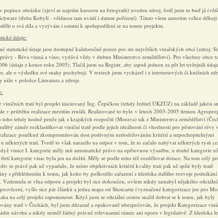
 popisce obrázku (zjeví se najetím kurzoru na fotografii) uveden zdroj, fotil jsem to buď já (vět
Schwarz (třeba Kobylí - většinou tam uvádí i datum pořízení). Tímto všem autorům velice děkuji
dělit o svá díla a vyzývám i ostatní k spolupodílení se na tomto projektu.
stické údaje:
é statistické údaje jsou dostupné každoročně pouze pro sto největších vinařských obcí (zdroj: Si
právy - Réva vinná a víno; vydává vždy v dubnu Ministerstvo zemědělství). Pro všechny obce t
006 (údaje z konce roku 2005). Tlačil jsem na Registr, aby aspoň jednou za pět let uvřejnili údaj
, ale o výsledku své snahy pochybuji. V textech jsem vycházel i z internetových či knižních zdr
 níže v položce Literatura a zdroje.
e:
 viničních tratí byl projekt iniciovaný Ing. Čepičkou (tehdy ředitel ÚKZÚZ) na základě jakési s
ale v průběhu realizace mezitím zrušili. Realizované to bylo v letech 2003-2005 firmou Agropro
o toho tehdy hodně peněz jak z krajských rozpočtů (Morava) tak z Ministerstva zemědělství (Čec
libý záměr rozklasifikovat viniční tratě podle jejich ideálnosti či vhodnosti pro pěstování révy 
ealizace poněkud zkompromitován dost podivným nedodržováním kritérií a nepochopitelnými
 některých tratí. Tvrdě to však narazilo na odpor v tom, že to začalo nabývat některých rysů ce
když vinice I. kategorie měly mít automatické právo na opětovnou výsadbu, u druhé kategorie u
 třetí kategorie vinic byla jen na dožití. Měly se podle toho též rozdělovat dotace. Na tom celý pr
oliv to právě pak už vypadalo, že místo objektivních kritérií kvality trati pak už spíše byly tratě
ány s přihlédnutím k tomu, jak koho by poškodilo zařazení z hlediska dalšího rozvoje podnikání
. Vzdemula se vlna odporu a projekt byl sice dokončen, ovšem nikdy nenabyl nějakého oficiáln
 posvěcení, vyšlo sice pár článků a jedna mapa od Shotcartu (vyznačené kategorizace jen pro Mo
naha na celý projekt zapomenout. Když jsem se oficiální cestou snažil dobrat se k tomu, jak byly
ovány tratě v Čechách, byl jsem důrazně a opakovaně ubezpečován, že projekt Kategorizace vinič
tádiu návrhu a nikdy neměl žádný právně relevnantní rámec ani oporu v legislativě. Z hlediska le