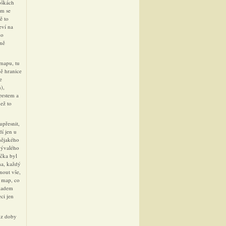
oškách
em se
ě to
eví na
mo
rně
 mapu, tu
pě hranice
e
h),
prstem a
ež to
upřesnit,
dí jen u
 nějakého
 bývalého
ička byl
ma, každý
nout vše,
 map, co
kladem
ci jen
í z doby