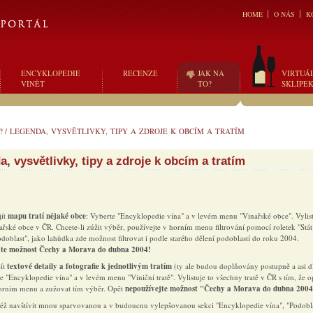
HOME
O NÁS
K
ENCYKLOPEDIE
RECENZE
JAK NA
VIRTUÁ
VINĚT
TO?
SKLÍPE
?
/
LEGENDA, VYSVĚTLIVKY, TIPY A ZDROJE K OBCÍM A TRATÍM
, vysvětlivky, tipy a zdroje k obcím a tratím
jít
mapu tratí nějaké obce
: Vyberte "Encyklopedie vína" a v levém menu "Vinařské obce". Vylist
řské obce v ČR. Chcete-li zúžit výběr, používejte v horním menu filtrování pomocí roletek "Stát
odoblast", jako lahůdka zde možnost filtrovat i podle starého dělení podoblastí do roku 2004.
jte možnost Čechy a Morava do dubna 2004!
jít
textové detaily a fotografie k jednotlivým tratím
(ty ale budou doplňovány postupně a asi 
te "Encyklopedie vína" a v levém menu "Viniční tratě". Vylistuje to všechny tratě v ČR s tím, že o
 horním menu a zužovat tím výběr. Opět
nepoužívejte možnost "Čechy a Morava do dubna 2004
též navštívit mnou sparvovanou a v budoucnu vylepšovanou sekci "Encyklopedie vína", "Podobla