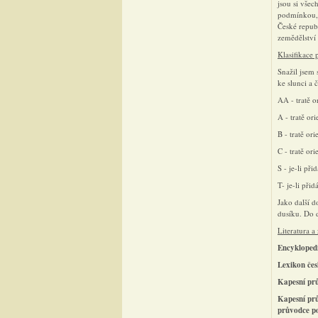
jsou si všec
podmínkou, ž
České republ
zemědělství
Klasifikace p
Snažil jsem 
ke slunci a č
AA - tratě o
A - tratě o
B - tratě o
C - tratě or
S - je-li př
T- je-li při
Jako další d
dusíku. Do d
Literatura a
Encykloped
Lexikon
če
Kapesní
pr
Kapesní
pr
průvodce po