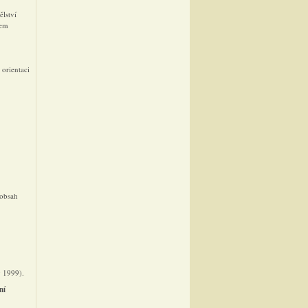
ělství
vem
 orientaci
 obsah
 1999).
ní