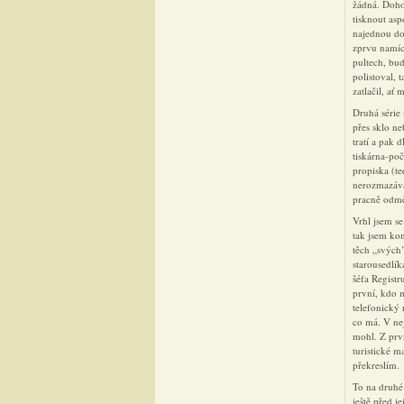
žádná. Dohod
tisknout asp
najednou doz
zprvu namích
pultech, bud
polistoval, 
zatlačil, a
Druhá série 
přes sklo ne
tratí a pak 
tiskárna-poč
propiska (te
nerozmazává 
pracně odmě
Vrhl jsem se
tak jsem kon
těch „svých"
starousedlík
šéfa Registr
první, kdo m
telefonický 
co má. V ne
mohl. Z prvn
turistické m
překreslím.
To na druhé 
ještě před j