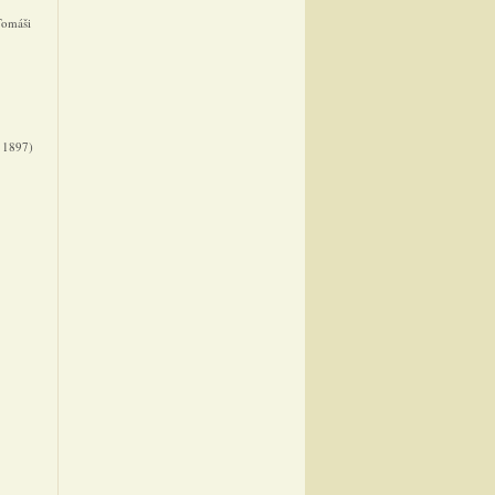
Tomáši
t 1897)