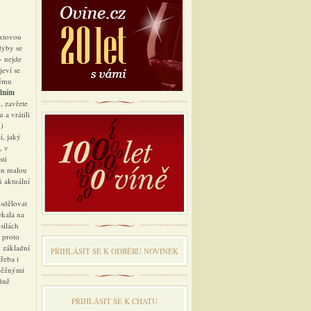
extovou
dyby se
- nejde
jeví se
lému
olním
, zavřete
 a vrátili
m)
í, jaký
, v
sti
Jen malou
ň aktuální
 sdělovat
ekala na
silách
 proto
k základní
PŘIHLÁSIT SE K ODBĔRU NOVINEK
řeba i
 běžnými
dně
PŘIHLÁSIT SE K CHATU