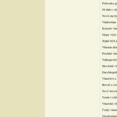
Průvodce
p
50
dnů
s vi
Nová
encyk
Vinitorium
Katastr vin
Mapy ví(n)
Trpké býti 
Vineam sita
Pražské vin
Velkopavlov
Slovácká
v
Encykloped
Vinařství
a
Brevíř o če
Nový brevíř
Vesele i vá
Vinařský o
Český vinař
Vlastivědné