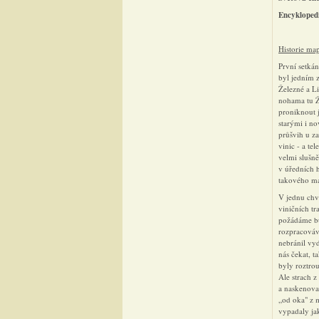
Encykloped
Historie ma
První setká
byl jedním z
Železné a Li
nohama tu Ž
proniknout 
starými i no
průšvih u z
vinic - a te
velmi slušně
v úředních h
takového maj
V jednu chv
viničních tr
požádáme bu
rozpracováva
nebránil vy
nás čekat, t
byly roztrou
Ale strach z
a naskenoval
„od oka" z m
vypadaly ja