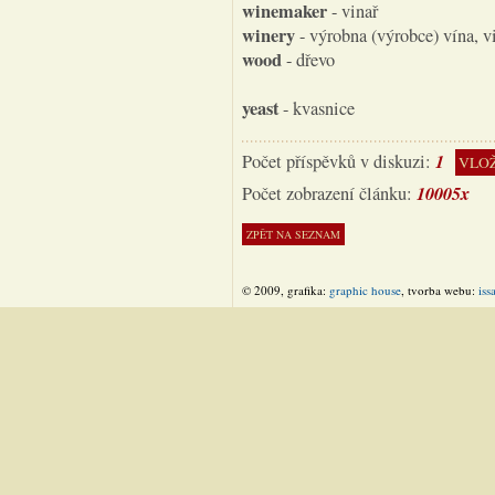
winemaker
- vinař
winery
- výrobna (výrobce) vína, vi
wood
- dřevo
yeast
- kvasnice
1
Počet příspěvků v diskuzi:
VLOŽ
10005x
Počet zobrazení článku:
© 2009, grafika:
graphic house
, tvorba webu:
iss