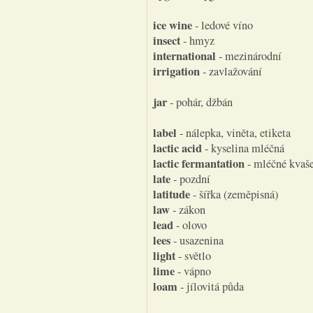
ice wine
- ledové víno
insect
- hmyz
international
- mezinárodní
irrigation
- zavlažování
jar
- pohár, džbán
label
- nálepka, viněta, etiketa
lactic acid
- kyselina mléčná
lactic fermantation
- mléčné kvaš
late
- pozdní
latitude
- šířka (zeměpisná)
law
- zákon
lead
- olovo
lees
- usazenina
light
- světlo
lime
- vápno
loam
- jílovitá půda