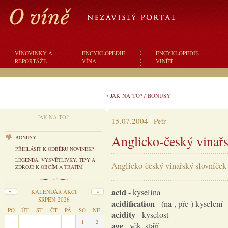
VÍNOVINKY A
ENCYKLOPEDIE
ENCYKLOPEDIE
REPORTÁŽE
VÍNA
VINĚT
/
JAK NA TO?
/
BONUSY
JAK NA TO?
15.07.2004
Petr
Anglicko-český vinařs
BONUSY
PŘIHLÁSIT K ODBĚRU NOVINEK?
LEGENDA, VYSVĚTLIVKY, TIPY A
Anglicko-český vinařský slovníček
ZDROJE K OBCÍM A TRATÍM
acid
- kyselina
KALENDÁŘ AKCÍ
SRPEN 2026
acidification
- (na-, pře-) kyselení
PO
ÚT
ST
ČT
PÁ
SO
NE
acidity
- kyselost
27
28
29
30
31
1
2
age
- věk, stáří