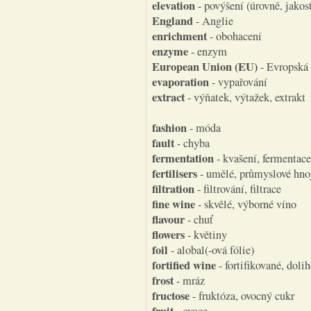
elevation
- povýšení (úrovně, jakost
England
- Anglie
enrichment
- obohacení
enzyme
- enzym
European Union (EU)
- Evropská
evaporation
- vypařování
extract
- výňatek, výtažek, extrakt
fashion
- móda
fault
- chyba
fermentation
- kvašení, fermentace
fertilisers
- umělé, průmyslové hno
filtration
- filtrování, filtrace
fine wine
- skvělé, výborné víno
flavour
- chuť
flowers
- květiny
foil
- alobal(-ová fólie)
fortified wine
- fortifikované, doli
frost
- mráz
fructose
- fruktóza, ovocný cukr