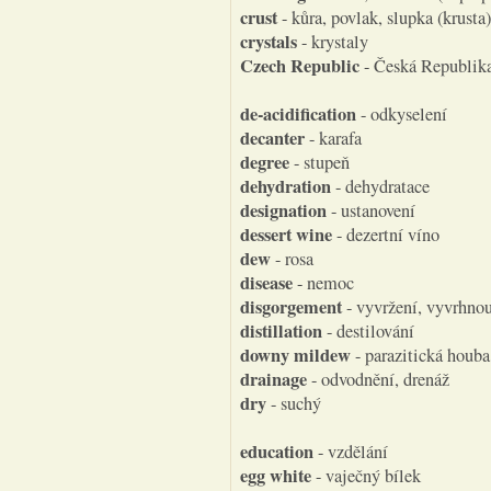
crust
- kůra, povlak, slupka (krusta)
crystals
- krystaly
Czech Republic
- Česká Republik
de-acidification
- odkyselení
decanter
- karafa
degree
- stupeň
dehydration
- dehydratace
designation
- ustanovení
dessert wine
- dezertní víno
dew
- rosa
disease
- nemoc
disgorgement
- vyvržení, vyvrhno
distillation
- destilování
downy mildew
- parazitická houba
drainage
- odvodnění, drenáž
dry
- suchý
education
- vzdělání
egg white
- vaječný bílek