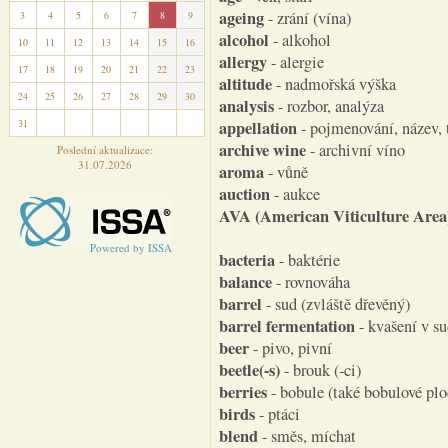
ageing
- zrání (vína)
3
4
5
6
7
8
9
alcohol
- alkohol
10
11
12
13
14
15
16
allergy
- alergie
17
18
19
20
21
22
23
altitude
- nadmořská výška
24
25
26
27
28
29
30
analysis
- rozbor, analýza
31
1
2
3
4
5
6
appellation
- pojmenování, název, 
archive wine
- archivní víno
Poslední aktualizace:
31.07.2026
aroma
- vůně
auction
- aukce
AVA (American Viticulture Area
Powered by ISSA
bacteria
- baktérie
balance
- rovnováha
barrel
- sud (zvláště dřevěný)
barrel fermentation
- kvašení v s
beer
- pivo, pivní
beetle(-s)
- brouk (-ci)
berries
- bobule (také bobulové plo
birds
- ptáci
blend
- směs, míchat