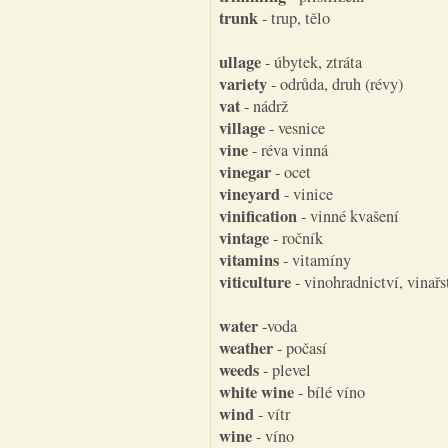
trunk
- trup, tělo
ullage
- úbytek, ztráta
variety
- odrůda, druh (révy)
vat
- nádrž
village
- vesnice
vine
- réva vinná
vinegar
- ocet
vineyard
- vinice
vinification
- vinné kvašení
vintage
- ročník
vitamins
- vitamíny
viticulture
- vinohradnictví, vinařs
water
-voda
weather
- počasí
weeds
- plevel
white wine
- bílé víno
wind
- vítr
wine
- víno