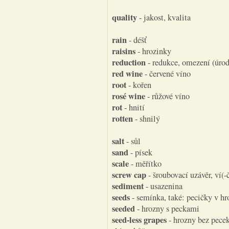
quality
- jakost, kvalita
rain
- déšť
raisins
- hrozinky
reduction
- redukce, omezení (úro
red wine
- červené víno
root
- kořen
rosé wine
- růžové víno
rot
- hnití
rotten
- shnilý
salt
- sůl
sand
- písek
scale
- měřítko
screw cap
- šroubovací uzávěr, ví(-
sediment
- usazenina
seeds
- semínka, také: pecičky v h
seeded
- hrozny s peckami
seed-less grapes
- hrozny bez pece