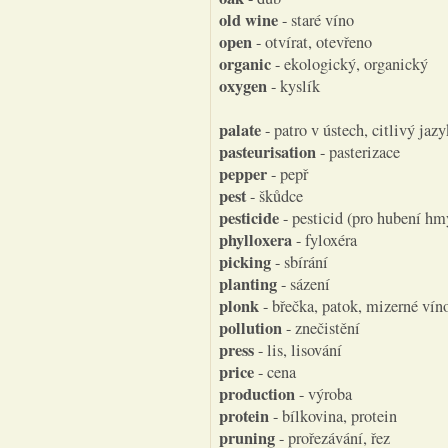
old wine
- staré víno
open
- otvírat, otevřeno
organic
- ekologický, organický
oxygen
- kyslík
palate
- patro v ústech, citlivý jazy
pasteurisation
- pasterizace
pepper
- pepř
pest
- škůdce
pesticide
- pesticid (pro hubení hm
phylloxera
- fyloxéra
picking
- sbírání
planting
- sázení
plonk
- břečka, patok, mizerné vín
pollution
- znečistění
press
- lis, lisování
price
- cena
production
- výroba
protein
- bílkovina, protein
pruning
- prořezávání, řez