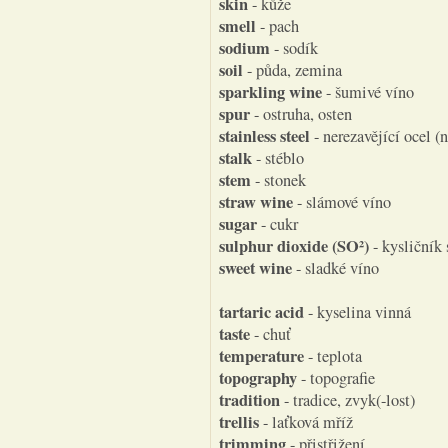
skin
- kůže
smell
- pach
sodium
- sodík
soil
- půda, zemina
sparkling wine
- šumivé víno
spur
- ostruha, osten
stainless steel
- nerezavějící ocel (n
stalk
- stéblo
stem
- stonek
straw wine
- slámové víno
sugar
- cukr
sulphur dioxide (SO²)
- kysličník 
sweet wine
- sladké víno
tartaric acid
- kyselina vinná
taste
- chuť
temperature
- teplota
topography
- topografie
tradition
- tradice, zvyk(-lost)
trellis
- laťková mříž
trimming
- přistřižení