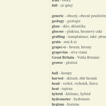
fruit
- ovoce
full
- (ú-)plný
generic
- obecný, obecně použiteln
geology
- geologie
glass
- sklo, sklenička
glucose
- glukóza, hroznový cukr
grafting
- transplantace, také: přen
grain
- zrn(-k-)o
grape(-s)
- hrozen, hrozny
grapevine
- réva vinná
Great Britain
- Velká Británie
grower
- pěstitel
hail
- kroupy
harvest
- sklizeň, sběr hroznů
head
- vrchol, vrcholek, hlava
heat
- teplota
hybrid
- kříženec, hybrid
hydrometer
- hydrometr
hygiene
- hygiena