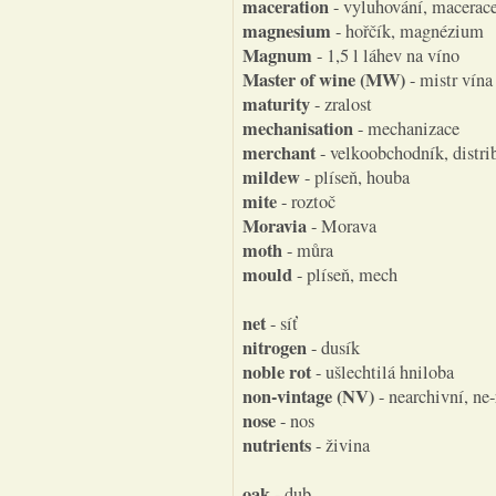
maceration
- vyluhování, macerac
magnesium
- hořčík, magnézium
Magnum
- 1,5 l láhev na víno
Master of wine (MW)
- mistr vína
maturity
- zralost
mechanisation
- mechanizace
merchant
- velkoobchodník, distrib
mildew
- plíseň, houba
mite
- roztoč
Moravia
- Morava
moth
- můra
mould
- plíseň, mech
net
- síť
nitrogen
- dusík
noble rot
- ušlechtilá hniloba
non-vintage (NV)
- nearchivní, ne
nose
- nos
nutrients
- živina
oak
- dub