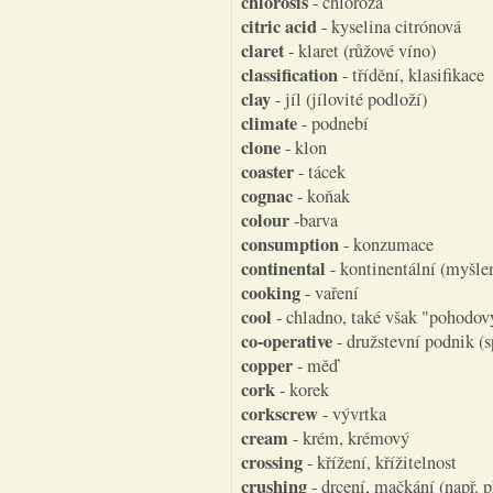
chlorosis
- chloróza
citric acid
- kyselina citrónová
claret
- klaret (růžové víno)
classification
- třídění, klasifikace
clay
- jíl (jílovité podloží)
climate
- podnebí
clone
- klon
coaster
- tácek
cognac
- koňak
colour
-barva
consumption
- konzumace
continental
- kontinentální (myšle
cooking
- vaření
cool
- chladno, také však "pohodový
co-operative
- družstevní podnik (s
copper
- měď
cork
- korek
corkscrew
- vývrtka
cream
- krém, krémový
crossing
- křížení, křížitelnost
crushing
- drcení, mačkání (např. p