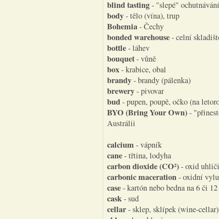
blind tasting
- "slepé" ochutnáván
body
- tělo (vína), trup
Bohemia
- Čechy
bonded warehouse
- celní skladišt
bottle
- láhev
bouquet
- vůně
box
- krabice, obal
brandy
- brandy (pálenka)
brewery
- pivovar
bud
- pupen, poupě, očko (na letoro
BYO (Bring Your Own)
- "přinest
Austrálii
calcium
- vápník
cane
- třtina, lodyha
carbon dioxide (CO²)
- oxid uhlič
carbonic maceration
- oxidní vyl
case
- kartón nebo bedna na 6 či 12
cask
- sud
cellar
- sklep, sklípek (wine-cellar)