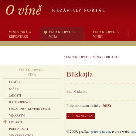
VÍNOVINKY A
ENCYKLOPEDIE
ENCYKLOPEDIE
REPORTÁŽE
VÍNA
VINĚT
/
ENCYKLOPEDIE VÍNA
/
OBLASTI
ENCYKLOPEDIE
Bükkajla
VÍNA
ODRŮDY
STÁTY
Stát:
Maďarsko
JAKOSTI
KATEGORIZACE
Počet zobrazení stránky:
1685x
OBSAH ZBYTKOVÉHO CUKRU
VINAŘSTVÍ
OBLASTI
PODOBLASTI
© 2009, grafika:
graphic house
, tvorba webu:
iss
VINAŘSKÉ OBCE