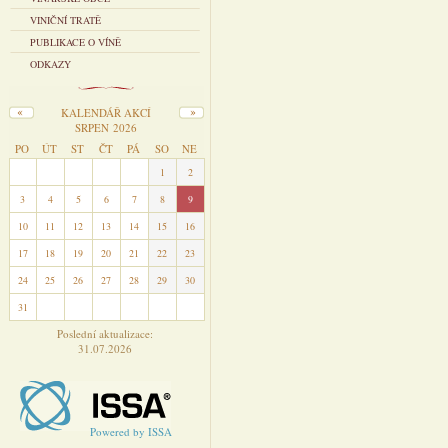
VINIČNÍ TRATĚ
PUBLIKACE O VÍNĚ
ODKAZY
KALENDÁŘ AKCÍ
SRPEN 2026
PO
ÚT
ST
ČT
PÁ
SO
NE
27
28
29
30
31
1
2
3
4
5
6
7
8
9
10
11
12
13
14
15
16
17
18
19
20
21
22
23
24
25
26
27
28
29
30
31
1
2
3
4
5
6
Poslední aktualizace:
31.07.2026
Powered by ISSA