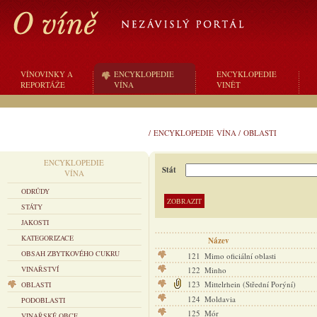
VÍNOVINKY A
ENCYKLOPEDIE
ENCYKLOPEDIE
REPORTÁŽE
VÍNA
VINĚT
/
ENCYKLOPEDIE VÍNA
/
OBLASTI
ENCYKLOPEDIE
Stát
VÍNA
ODRŮDY
STÁTY
JAKOSTI
KATEGORIZACE
Název
OBSAH ZBYTKOVÉHO CUKRU
121
Mimo oficiální oblasti
VINAŘSTVÍ
122
Minho
123
Mittelrhein (Střední Porýní)
OBLASTI
124
Moldavia
PODOBLASTI
125
Mór
VINAŘSKÉ OBCE