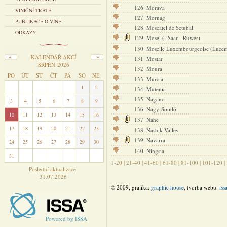
126
Morava
VINIČNÍ TRATĚ
127
Mornag
PUBLIKACE O VÍNĚ
128
Moscatel de Setubal
ODKAZY
129
Mosel (- Saar - Ruwer)
130
Moselle Luxembourgeoise (Lucem
KALENDÁŘ AKCÍ
131
Mostar
SRPEN 2026
132
Moura
PO
ÚT
ST
ČT
PÁ
SO
NE
133
Murcia
27
28
29
30
31
1
2
134
Mutenia
135
Nagano
3
4
5
6
7
8
9
136
Nagy-Somló
10
11
12
13
14
15
16
137
Nahe
17
18
19
20
21
22
23
138
Nashik Valley
139
Navarra
24
25
26
27
28
29
30
140
Ningsia
31
1
2
3
4
5
6
1-20
|
21-40
|
41-60
|
61-80
|
81-100
|
101-120
|
Poslední aktualizace:
31.07.2026
© 2009, grafika:
graphic house
, tvorba webu:
iss
Powered by ISSA