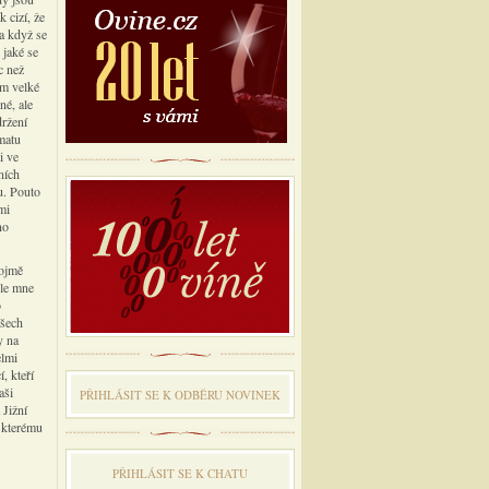
 cizí, že
 a když se
 jaké se
c než
em velké
né, ale
držení
imatu
i ve
ních
u. Pouto
mi
no
nojmě
dle mne
o
všech
y na
elmi
, kteří
aši
PŘIHLÁSIT SE K ODBĔRU NOVINEK
 Jižní
 kterému
PŘIHLÁSIT SE K CHATU