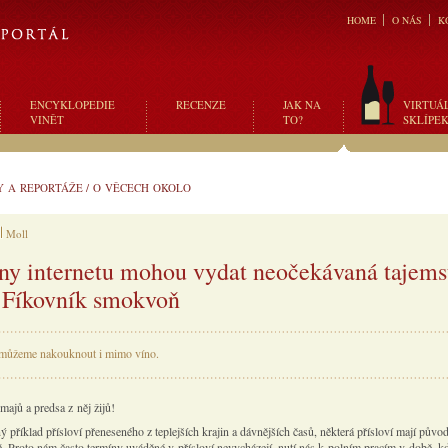
HOME
O NÁS
K
ENCYKLOPEDIE
RECENZE
JAK NA
VIRTUÁ
VINĚT
TO?
SKLÍPE
Y A REPORTÁŽE
/
O VĚCECH OKOLO
Moll
ny internetu mohou vydat neočekávaná tajems
- Fíkovník smokvoň
 můžeme nakouknout i mimo víno.
majů a predsa z něj žijů!
ý příklad přísloví přeneseného z teplejších krajin a dávnějších časů, některá přísloví mají půvo
. Proto nám často termíny uváděné v přísloví nevycházejí, nutí nás k polním pracím v době, k