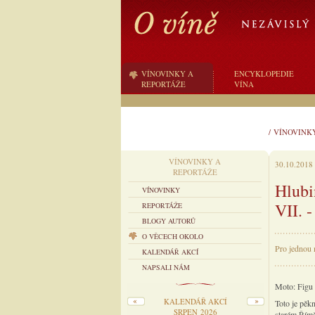
VÍNOVINKY A
ENCYKLOPEDIE
REPORTÁŽE
VÍNA
/
VÍNOVINK
VÍNOVINKY A
30.10.2018
REPORTÁŽE
Hlubi
VÍNOVINKY
VII. 
REPORTÁŽE
BLOGY AUTORŮ
O VĚCECH OKOLO
Pro jednou
KALENDÁŘ AKCÍ
NAPSALI NÁM
Moto: Figu 
KALENDÁŘ AKCÍ
Toto je pěkn
SRPEN 2026
starém Římě