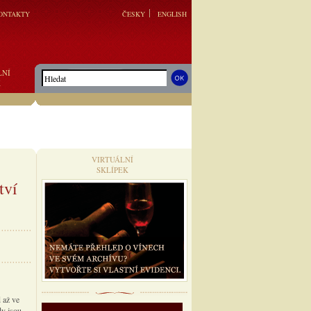
ONTAKTY
ČESKY
ENGLISH
LNÍ
K
VIRTUÁLNÍ
SKLÍPEK
tví
d až ve
dy jsou