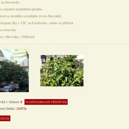
u na Slovensku
ko nejstarší zemědělská plodina
tostí ze složitého sexuálního života fíkovníků
stujeme fíky v ČR" na Facebooku - nutno se přihlásit
a ostravsku
en s fíkovníky v Přibicích
ěvků v diskuzi:
0
VLOŽIT/ZOBRAZIT PŘÍSPĚVEK
zení článku:
11471x