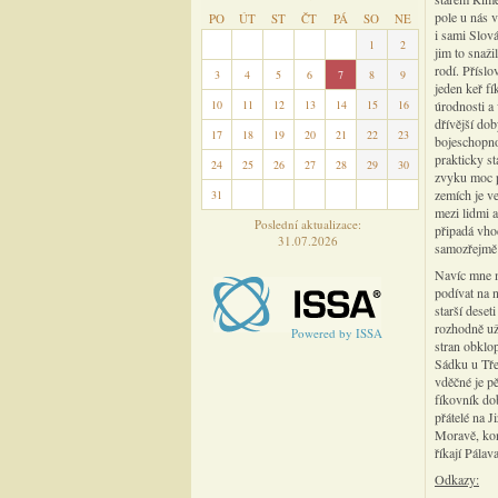
pole u nás v
PO
ÚT
ST
ČT
PÁ
SO
NE
i sami Slová
27
28
29
30
31
1
2
jim to snaži
rodí. Příslo
3
4
5
6
7
8
9
jeden keř fí
10
11
12
13
14
15
16
úrodnosti a 
dřívější dob
17
18
19
20
21
22
23
bojeschopnos
prakticky st
24
25
26
27
28
29
30
zvyku moc pl
zemích je v
31
1
2
3
4
5
6
mezi lidmi 
Poslední aktualizace:
připadá vho
31.07.2026
samozřejmě č
Navíc mne m
podívat na 
starší dese
rozhodně už
Powered by ISSA
stran obklo
Sádku u Tře
vděčné je pě
fíkovník dob
přátelé na J
Moravě, kon
říkají Pálav
Odkazy: