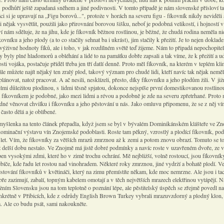
 podhůří ještě zapadaná sněhem a jiné podivnosti. V tomto případě je nám slovenské přísloví tak
ci si je upravují na „Figu borovů...", protože v horách na severu figu - fíkovník nikdy neviděli
li nějak vysvětlit, použili jako přirovnání borovou šišku, neboť je podobná velikostí, i hojností v
ví nám sděluje, že na jihu, kde je fíkovník běžnou rostlinou, je běžné, že chudá rodina neměla ni
kovníku a jeho plody (a to co stačily sehnat ba i ukrást), jim stačily k přežití. Je to nejen doklad
výživné hodnoty fíků, ale i toho, v jak rozdílném světě teď žijeme. Nám to připadá nepochopitel
y byly plné hladomorů a obléhání a lidé to na památku dobře zapsali a tak víme, že k přežití a u
ti vojáka, postačuje příděl třeba jen tří datlí denně. Proto měl fíkovník, na kterém v teplém kl
ále můžete najít nějaký ten zralý plod, takový význam pro chudé lidi, kteří navíc tak nějak neměl
ánovat, natož pracovat. A ač nesili, nesklízeli, přesto, díky fíkovníku a jeho plodům žili. V již
elmi důležitou plodinou, s lidmi těsně spjatou, dokonce nejspíše první domestikovanou rostlino
a fíkovníkem je podobné, jako mezi lidmi a révou a podobně je zde na severu zpřetrhané. Proto 
dné věnovat chvilku i fíkovníku a jeho pěstování u nás. Jako omluvu připomenu, že se z něj ví
asto dělá a je oblíbené.
yšlenka na tento článek přepadla, když jsem se byl v bývalém Dominikánském klášteře ve Z
nominační výstavu vín Znojemské podoblasti. Roste tam pěkný, vzrostlý a plodící fíkovník, po
ti let. Vím, že fíkovníky za větších mrazů zmrznou až k zemi a potom znovu obrazí. Tomuto se t
 delší dobu nestalo. Ve Znojmě má jistě dobré podmínky a navíc roste v uzavřeném dvoře, ze 
pen vysokými zdmi, které ho v zimě trochu ochrání. Mě nejbližší, volně rostoucí, jsou fíkovník
bíče, kde řadu let rostou nad vinohradem. Některé roky zmrznou, jiné vydrží a bohatě plodí. V
stování fíkovníků v květináči, který na zimu přemístíte někam, kde moc nemrzne. Ale jsou i tací
ře zazimují, zabalí, topným kabelem omotají a v těch největších mrazech elektřinou vytápějí. N
ižním Slovensku jsou na tom teplotně o poznání lépe, ale pěstitelský úspěch se zřejmě povedl na
krétně v Přibicích, kde z odrůdy English Brown Turkey vybrali mrazuvzdorný a plodný klon,
a. Ale co budu psát, sami nakoukněte.