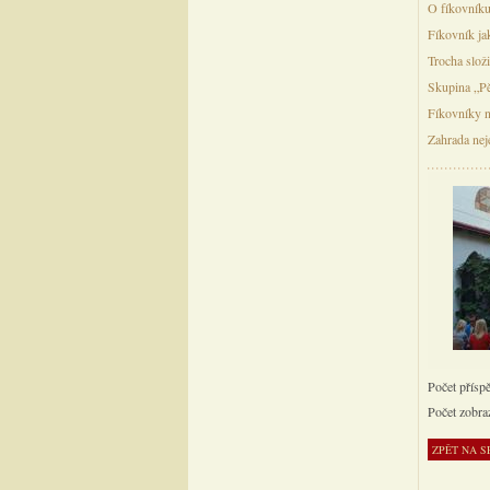
O fíkovník
Fíkovník ja
Trocha složi
Skupina „Pě
Fíkovníky n
Zahrada nej
Počet přísp
Počet zobra