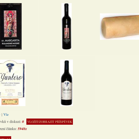
0
|
Vše
ěvků v diskuzi:
0
VLOŽIT/ZOBRAZIT PŘÍSPĚVEK
zení článku:
5948x