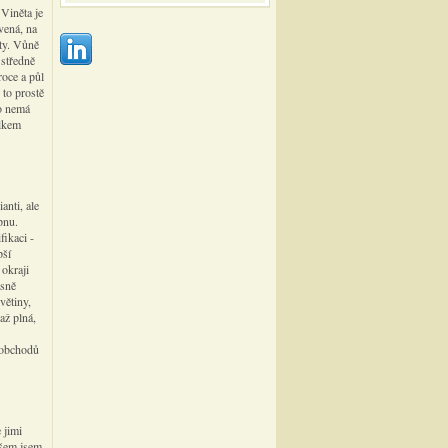
Viněta je
vená, na
ty. Vůně
 středně
roce a půl
 to prostě
to nemá
elkem
anti, ale
pnu.
ikaci -
pší
 okraji
ásně
větiny,
až plná,
e obchodů
 jimi
všem jsem