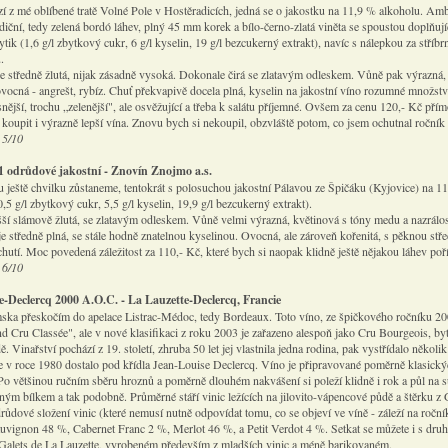
í z mé oblíbené tratě Volné Pole v Hostěradicích, jedná se o jakostku na 11,9 % alkoholu. Amb
diční, tedy zelená bordó láhev, plný 45 mm korek a bílo-černo-zlatá viněta se spoustou doplňují
ytik (1,6 g/l zbytkový cukr, 6 g/l kyselin, 19 g/l bezcukerný extrakt), navíc s nálepkou za stříbr
.
je středně žlutá, nijak zásadně vysoká. Dokonale čirá se zlatavým odleskem. Vůně pak výrazná,
vocná - angrešt, rybíz. Chuť překvapivě docela plná, kyselin na jakostní víno rozumné množstv
ější, trochu „zelenější", ale osvěžující a třeba k salátu příjemné. Ovšem za cenu 120,- Kč pří
 koupit i výrazně lepší vína. Znovu bych si nekoupil, obzvláště potom, co jsem ochutnal ročník
 5/10
1 odrůdové jakostní - Znovín Znojmo a.s.
 ještě chvilku zůstaneme, tentokrát s polosuchou jakostní Pálavou ze Špičáku (Kyjovice) na 1
,5 g/l zbytkový cukr, 5,5 g/l kyselin, 19,9 g/l bezcukerný extrakt).
šší slámově žlutá, se zlatavým odleskem. Vůně velmi výrazná, květinová s tóny medu a nazrálos
je středně plná, se stále hodně znatelnou kyselinou. Ovocná, ale zároveň kořenitá, s pěknou stř
utí. Moc povedená záležitost za 110,- Kč, které bych si naopak klidně ještě nějakou láhev poří
 6/10
e-Declercq 2000 A.O.C. - La Lauzette-Declercq, Francie
ska přeskočím do apelace Listrac-Médoc, tedy Bordeaux. Toto víno, ze špičkového ročníku 20
d Cru Classée", ale v nové klasifikaci z roku 2003 je zařazeno alespoň jako Cru Bourgeois, byť
dě. Vinařství pochází z 19. století, zhruba 50 let jej vlastnila jedna rodina, pak vystřídalo několik
e v roce 1980 dostalo pod křídla Jean-Louise Declercq. Víno je připravované poměrně klasick
o většinou ručním sběru hroznů a poměrně dlouhém nakvášení si poleží klidně i rok a půl na s
čným bílkem a tak podobně. Průměrné stáří vinic ležících na jilovito-vápencové půdě a štěrku z
drůdové složení vinic (které nemusí nutně odpovídat tomu, co se objeví ve víně - záleží na roční
uvignon 48 %, Cabernet Franc 2 %, Merlot 46 %, a Petit Verdot 4 %. Setkat se můžete i s dr
Galets de La Lauzette, vyrobeném především z mladších vinic a méně barikovaném.