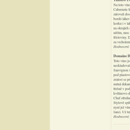
Na toto vín
Cabernetu S
zároveň dost
bordó láhev
korku i v la
na okrajích 
něčím, moc z
třísloviny.
za vrcholem,
Hodnocení:
Domaine De
Toto víno j
neskladoval
Sauvignon x
pod plastov
zralost se p
nutná dekant
třešně v po
květinovo-dř
Chuť středn
Stylově spíš
nyní jež ví
šanci. Už t
Hodnocení: