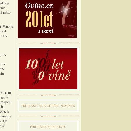
aláž je
cích
né místo
í. Víno je
mo od
 2005.
1,3 %
ti na
edně
dil.
00, není
 jen v
 majitelů
PŘIHLÁSIT SE K ODBĔRU NOVINEK
ých
udu, je
 Garonny
ku) je
uhým
PŘIHLÁSIT SE K CHATU