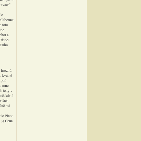
ervace".
le
 Cabernet
e toto
éně
ohol a
 Působí
vězího
z hroznů,
 kvalitě
espoň
na mne,
je tedy v
 očekával
enších
Vůně má
ale Pinot
 ;-) Cena