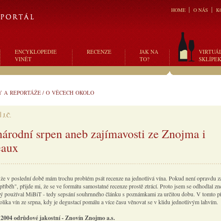
HOME
O NÁS
K
ENCYKLOPEDIE
RECENZE
JAK NA
VIRTUÁ
VINĚT
TO?
SKLÍPE
Y A REPORTÁŽE
/
O VĚCECH OKOLO
J.Č.
árodní srpen aneb zajímavosti ze Znojma i
eaux
 že v poslední době mám trochu problém psát recenze na jednotlivá vína. Pokud není opravdu z
říběh", přijde mi, že se ve formátu samostatné recenze prostě ztrácí. Proto jsem se odhodlal zn
rý používal MiBiT - tedy sepsání souhrnného článku s poznámkami za určitou dobu. V tomto př
olika vín ze srpna, kdy je degustací pomálu a více času věnovat se v klidu jednotlivým lahvím.
2004 odrůdové jakostní - Znovín Znojmo a.s.