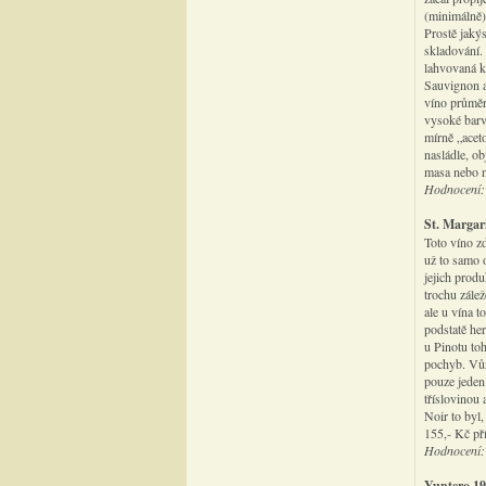
(minimálně)
Prostě jaký
skladování.
lahvovaná k
Sauvignon a
víno průměr
vysoké barv
mírně „acet
nasládle, o
masa nebo n
Hodnocení:
St. Margari
Toto víno z
už to samo 
jejich prod
trochu zále
ale u vína 
podstatě he
u Pinotu to
pochyb. Vůn
pouze jeden
tříslovinou 
Noir to byl,
155,- Kč př
Hodnocení:
Yuntero 19