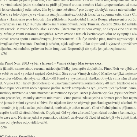
 ve vůni nalézal jedno shodné a ne příliš příjemné aroma, kterému říkám „supermarketová konz
si lehce chemický odér, něco, čím bylo víno „ošetřeno" pro útrapy dlouhých cest a nekvalitního
 Často se toto objevuje ve vínech z různých mírně exotických lokací ze supermarketů, vína z Chi
desi v Hamburku jsou toho zářným příkladem. Každopádně Ifrikíja Rouge, připravené z odrůd
 Carignan a na 13,2 %, byla lahvována v zemi původu, tedy Tunisku. Za cenu 200,- Kč nabídn
ný zážitek. V zelené bordó láhvi s vinětou, která mne příliš neoslovuje, se skrývá víno spíše m
y. Vůně je velmi zvláštní a netypická. Krom ovoce a těžších květinových vůní se vylupuje i alk
onové" aroma spolu s oním divným „konzervantem". Chuť je středně plná, trochu agresivnější.
bjevují se tóny brusinek. Dochuť je střední, nijak zajímavá. Jako doprovod k výrazné úpravě ho
ějakému zahradnímu grilování bude fungovat. Doporučuji ale spíše jen jako zajímavost.
 4/10
ta Pinot Noir 2003 výběr z hroznů - Vinné sklepy Maršovice v.o.s.
de již mělo samostatnou recenzi, následující řádky jsou spíše doplněním. Pinot Noir ve výběru 
o sobě ve mně vyvolává napjaté očekávání. Sice co se Vinných sklepů Maršovice týká, nejsem o
ukce přesvědčen, ale když už někdo dělá Pinot vy vysokém přívlastku, obvykle si na něm dá al
žet. Vysoká 0,5 l láhev (Bordolesse) je uzavřena plastovým korkem délky 40 mm. Nezlobte se 
tohoto typu očekávám něco naprosto jiného. Korek nevypadá na typ „umožňující dýchání", víno 
rmeticky uzavřeno a nemá možnost se rozumně vyvíjet. Barva je docela vysoká (vyšší než bych
hoto přívlastku), známky stárnutí minimální. Vůně potěší, zde se jedná o domácí pinot bez nejm
ě je navíc velmi výrazná a líbivá. Po nějakém čase se objevuje poněkud agresivněji alkohol. 
 rozměr, je typická avšak jednoduchá, neobsahuje „něco navíc". Chuť středně plná, s příjemnou
a spíše kratší až střední dochutí. Obyčejná. Od výběru z hroznů bych čekal trochu více muziky, 
 to zase ano. Navíc se jedná o panenskou sklizeň, za dvacet či třicet let může být vše úplně jinak
ímo od výrobce odpovídá kvalitě.
 6/10
97 Crianza, Španělsko