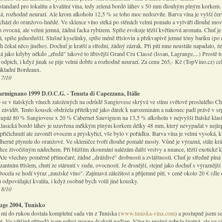
standard pro lokalitu a kvalitní vína, tedy zelená bordó láhev s 50 mm dlouhým plným korkem. 
ná, rozhodně neurazí. Ale krom alkoholu 12,5 % se toho moc nedozvíte. Barva vína je vyšší čer
echází do oranžovo-hnědé. Ve sklence víno stéká po stěnách velmi pomalu a vytváří dlouhé mos
m ovocná, ale velmi jemná, žádná facka rybízem. Spíše evokuje těžší květinová aromata. Chuť je
, spíše jednodušší. Slušné kyselinky, spíše méně tříslovin a překvapivě jemné tóny bariku (po 
 čekal něco jiného). Dochuť je kratší a střední, žádný zázrak. Při pití mne neustále napadalo, že
á jako kdyby někdo „zředil" takové to líbivější Grand Cru Classé (Issan, Lagrange,...) Prostě 
í odpich, i když jinak se pije velmi dobře a rozhodně neurazí. Za cenu 265,- Kč (TopVino.cz) c
základní Bordeaux.
 7/10
armignano 1999 D.O.C.G. - Tenuta di Capezzana, Itálie
se v italských vínech založených na odrůdě Sangiovese skrývá ve stínu světově proslulého Chi
závidět. Tento kousek obdržela přítelkyně jako dárek k narozeninám a nakonec padl právě v sr
kupáž 80 % Sangiovese x 20 % Cabernet Sauvignon na 13,5 % alkoholu v nejvyšší Italské klasif
asická bordó láhev je uzavřena měkkým plným korkem délky 48 mm, který nevypadal v nejle
přičichnutí ale zavoněl ovocem a pryskyřicí, vše bylo v pořádku. Barva vína je velmi vysoká, k
dherně plynule do oranžové. Ve skleničce tvoří dlouhé pomalé mosty. Vůně je výrazná, stále kr
ehce živočišným nádechem. Při bližším zkoumání nalézám další vrstvy a nuance, těžší exotické k
Ale všechny poměrně přímočaré, žádné „dráždivé" drobnosti a zvláštnosti. Chuť je středně plná 
zantním tříslem, chutí ze stárnutí v sudu, ovocností. Je drsnější, stejně jako dochuť s výraznější
Docela se hodí výraz „mužské víno". Zajímavá záležitost a příjemné pití, v ceně okolo 20 € (dl
) odpovídající kvalita, i když osobně bych volil jiné kousky.
 8/10
ouge 2004, Tunisko
mi do rukou dostala kompletní sada vín z Tuniska (
www.tuniska-vina.com
) a postupně jsem se
jet. Ve většině případů jsem nebyl zrovna dvakrát nadšen. Vína to možná nebyla špatná, ale ve 