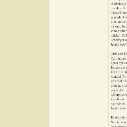
Ambaláž je 
docela sluš
okrajích př
je předevší
plná, ovocná
na sudu bych
voní a chutn
nějaký větš
ucházející 
Hodnocení:
Trefiano C
Carmignano 
nemá mu co 
Jedná se o 
D.O.C.G. Kl
kondici. Po 
přechází ná
ovocná, s l
pryskyřici. 
nastupuje ra
kyselinou. 
na internetu
Hodnocení:
Ifrikíja R
Nedávno se 
začal propí