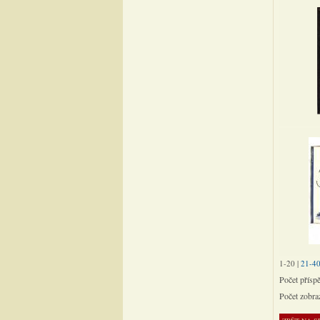
1-20
|
21-4
Počet přísp
Počet zobra