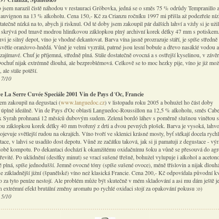
o jsem narazil čistě náhodou v restauraci Gröbovka, jedná se o směs 75 % odrůdy Tempranillo 
auvignon na 13 % alkoholu. Cena 150,- Kč za Crianzu ročníku 1997 mi přišla až podezřele nízk
atečně nízká na to, abych ji risknul. Od té doby jsem zakoupil pár dalších lahví a vždy si je uži
 skrývá pod tmavě modrou hliníkovou záklopkou plný archivní korek délky 47 mm s potiskem
hvi je silný depot, víno je vhodné dekantovat. Barva vína jasně prozrazuje stáří, je spíše středn
světle oranžovo-hnědá. Vůně je velmi vyzrálá, patrné jsou lesní bobule a dřevo nasáklé vodou a
ajímavé. Chuť je příjemná, středně plná. Stále dostatečně ovocná a s ostřejší kyselinou, v závě
 Dochuť nijak extrémně dlouhá, ale bezproblémová. Celkově se to moc hezky pije, víno je již mo
 ale stále potěší.
 7/10
 La Serre Cuvée Speciále 2001 Vin de Pays d´Oc, Francie
sem zakoupil na degustaci (
www.languedoc.cz
) v listopadu roku 2005 a bohužel ho část doby
 úplně ideálně. Vin de Pays d'Oc oblasti Languedoc-Roussillon na 12,5 % alkoholu, směs Cab
 Syrah prohnaná 12 měsíců dubovým sudem. Zelená bordó láhev s poměrně slušnou vinětou 
ou záklopkou korek délky 40 mm tvořený z drti a dvou pevných plošek. Barva je vysoká, lahv
rojevuje světlejší rudou na okrajích. Víno tvoří ve sklenici krásné mosty, byť stékají docela rychl
ace, v lahvi se usadilo dost depotu. Vůně ze začátku taková, jak si ji pamatuji z degustace - vý
době kompotu. Po dekantaci dochází k okamžitému oxidačnímu šoku a vůně se přesouvá do agre
evité. Po uklidnění (desítky minut) se vrací sušené třešně, bohužel vylupuje i alkohol a aceton
ě plná, spíše jednodušší. Jemně ovocné tóny (spíše sušené ovoce), méně tříslovin a nijak dlouh
e základnější jižní (španělské) víno než klasická Francie. Cena 200,- Kč odpovídala původní kv
no za tyto peníze nestojí. Ale problém může být skutečně v mém skladování a asi mu dám ještě j
en extrémní efekt brutální změny aromatu po rychlé oxidaci stojí za opakování pokusu :o)
 5/10