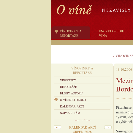
VÍNOVINKY A
ENCYKLOPEDIE
REPORTÁŽE
VÍNA
/
VÍNOVINK
VÍNOVINKY A
19.10.2006
REPORTÁŽE
Mezin
VÍNOVINKY
Bord
REPORTÁŽE
BLOGY AUTORŮ
O VĚCECH OKOLO
KALENDÁŘ AKCÍ
Přiznám se,
nemá svůj „p
NAPSALI NÁM
systém, kte
o výběr něk
KALENDÁŘ AKCÍ
Sauvignon 
SRPEN 2026