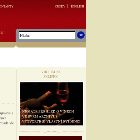
ONTAKTY
ČESKY
ENGLISH
LNÍ
K
VIRTUÁLNÍ
SKLÍPEK
ajímavé a
eužít
ípadě jde