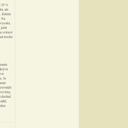
a 25 %
á, ale
l. Zelená
. Na
ě vysoká,
 ještě
ru svíravé
žná trochu
ernetu
skrývá
ová
e. Je
razné
sivnější
ové tóny.
á dochuť.
alitě,
ednu