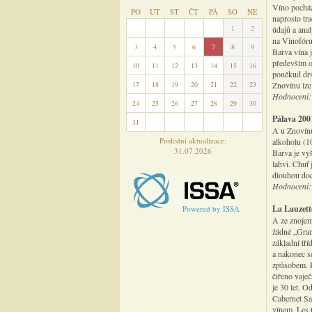
Víno pocház
PO
ÚT
ST
ČT
PÁ
SO
NE
naprosto tra
27
28
29
30
31
1
2
údajů a anal
na Vinofóru
3
4
5
6
7
8
9
Barva vína 
především o
10
11
12
13
14
15
16
poněkud drsn
17
18
19
20
21
22
23
Znovínu lze
Hodnocení:
24
25
26
27
28
29
30
Pálava 200
31
1
2
3
4
5
6
A u Znovínu
Poslední aktualizace:
alkoholu (10
31.07.2026
Barva je vy
lahvi. Chuť 
dlouhou doch
Hodnocení:
La Lauzett
Powered by ISSA
A ze znojem
žádné „Gran
základní tří
a nakonec s
způsobem. P
čiřeno vaje
je 30 let. O
Cabernet Sa
vínem, Les 