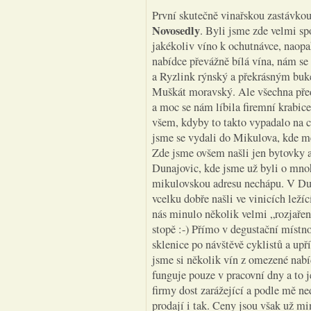
První skutečně vinařskou zastávko
Novosedly
. Byli jsme zde velmi s
jakékoliv víno k ochutnávce, naopak
nabídce převážně bílá vína, nám s
a Ryzlink rýnský a překrásným bu
Muškát moravský. Ale všechna předs
a moc se nám líbila firemní krabic
všem, kdyby to takto vypadalo na
jsme se vydali do Mikulova, kde mě
Zde jsme ovšem našli jen bytovky a
Dunajovic, kde jsme už byli o mnoh
mikulovskou adresu nechápu. V Dun
vcelku dobře našli ve vinicích leží
nás minulo několik velmi „rozjařen
stopě :-) Přímo v degustační místno
sklenice po návštěvě cyklistů a upř
jsme si několik vín z omezené nabí
funguje pouze v pracovní dny a to j
firmy dost zarážející a podle mě ned
prodají i tak. Ceny jsou však už mi