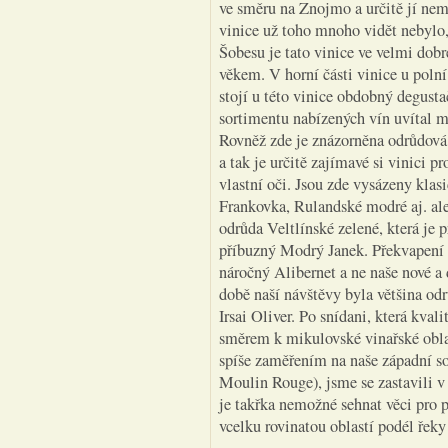
ve směru na Znojmo a určitě jí nem
vinice už toho mnoho vidět nebylo,
Šobesu je tato vinice ve velmi dob
věkem. V horní části vinice u polní
stojí u této vinice obdobný degust
sortimentu nabízených vín uvítal m
Rovněž zde je znázorněna odrůdová s
a tak je určitě zajímavé si vinici p
vlastní oči. Jsou zde vysázeny kla
Frankovka, Rulandské modré aj. ale
odrůda Veltlínské zelené, která je pr
příbuzný Modrý Janek. Překvapení p
náročný Alibernet a ne naše nové a
době naší návštěvy byla většina o
Irsai Oliver. Po snídani, která kval
směrem k mikulovské vinařské oblas
spíše zaměřením na naše západní s
Moulin Rouge), jsme se zastavili v
je takřka nemožné sehnat věci pro 
vcelku rovinatou oblastí podél řeky