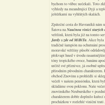
bychom to vůbec nečekali. Toto zk
výhledy na meandrující Dyji a tepl
ještěrkami na vyhřátých skalách.
Zpáteční cesta do Havraníků nám ub
Naučnou vinici starých
Šatova na
veltlínů, která byla již na tomto s
Jardy
zde od MiBiTa
a
. Akce byla
tradičně šampión na ochutnání prost
moravské veltlíny působí odrůdově
překvapí hned v úvodu rasantnější
tóny tropického ovoce, banánu apod
určitě své příznivce, já osobně upř
přírodním původním charakterem. Po
obchod Znovínu a prohlédli si skle
večeři v našem pensiónku, která byl
skládáme svou poklonu. Naše večer
znovínského Neuburského v pozdní
charakterem dobře doplnilo kuřecí 
procházkou v rozlehlé viniční trati 