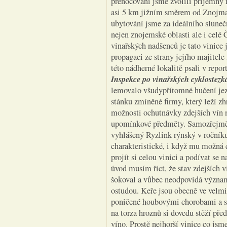
přenocování jsme zvolili příjemný 
asi 5 km jižním směrem od Znojma
ubytování jsme za ideálního sluneč
nejen znojemské oblasti ale i celé
vinařských nadšenců je tato vinice 
propagaci ze strany jejího majitel
této nádherné lokalitě psali v repor
Inspekce po vinařských cyklostez
lemovalo všudypřítomné hučení jez
stánku zmíněné firmy, který leží zh
možnosti ochutnávky zdejších vín n
upomínkové předměty. Samozřejmě 
vyhlášený Ryzlink rýnský v ročníku
charakteristické, i když mu možná 
projít si celou vinici a podívat se
úvod musím říct, že stav zdejších v
šokoval a vůbec neodpovídá významu
ostudou. Keře jsou obecně ve velmi
poničené houbovými chorobami a s
na torza hroznů si dovedu stěží pře
víno. Prostě nejhorší vinice co jsm