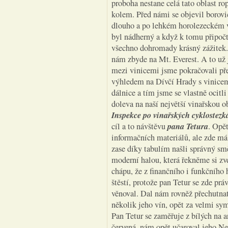
proboha nestane celá tato oblast r
kolem. Před námi se objevil borovi
dlouho a po lehkém horolezeckém v
byl nádherný a když k tomu připočt
všechno dohromady krásný zážitek.
nám zbyde na Mt. Everest. A to už 
mezi vinicemi jsme pokračovali př
výhledem na Dívčí Hrady s vinicem
dálnice a tím jsme se vlastně ocitl
doleva na naší největší vinařskou o
Inspekce po vinařských cyklostezk
pana Tetura
cíl a to návštěvu
. Opě
informačních materiálů, ale zde má 
zase díky tabulím našli správný smě
moderní halou, která řekněme si zve
chápu, že z finančního i funkčního 
štěstí, protože pan Tetur se zde prá
věnoval. Dal nám rovněž přechutnat 
několik jeho vín, opět za velmi sy
Pan Tetur se zaměřuje z bílých na 
červená, nám opět učaroval jeho Ne