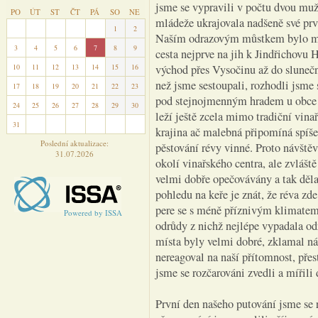
jsme se vypravili v počtu dvou mu
PO
ÚT
ST
ČT
PÁ
SO
NE
mládeže ukrajovala nadšeně své prv
27
28
29
30
31
1
2
Naším odrazovým můstkem bylo měs
3
4
5
6
7
8
9
cesta nejprve na jih k Jindřichovu 
10
11
12
13
14
15
16
východ přes Vysočinu až do slunečn
než jsme sestoupali, rozhodli jsme
17
18
19
20
21
22
23
pod stejnojmenným hradem u obce K
24
25
26
27
28
29
30
leží ještě zcela mimo tradiční vin
31
1
2
3
4
5
6
krajina ač malebná připomíná spíše
Poslední aktualizace:
pěstování révy vinné. Proto návště
31.07.2026
okolí vinařského centra, ale zvlášt
velmi dobře opečovávány a tak děla
pohledu na keře je znát, že réva zd
pere se s méně příznivým klimatem.
Powered by ISSA
odrůdy z nichž nejlépe vypadala od
místa byly velmi dobré, zklamal ná
nereagoval na naší přítomnost, přes
jsme se rozčarováni zvedli a mířili 
První den našeho putování jsme se 