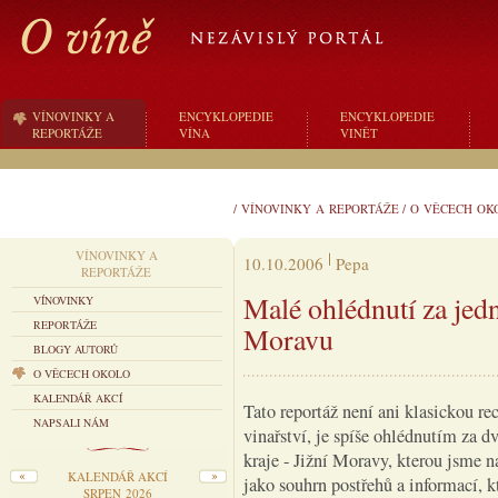
VÍNOVINKY A
ENCYKLOPEDIE
ENCYKLOPEDIE
REPORTÁŽE
VÍNA
VINĚT
/
VÍNOVINKY A REPORTÁŽE
/
O VĚCECH OK
VÍNOVINKY A
10.10.2006
Pepa
REPORTÁŽE
Malé ohlédnutí za jed
VÍNOVINKY
REPORTÁŽE
Moravu
BLOGY AUTORŮ
O VĚCECH OKOLO
KALENDÁŘ AKCÍ
Tato reportáž není ani klasickou re
NAPSALI NÁM
vinařství, je spíše ohlédnutím za 
kraje - Jižní Moravy, kterou jsme n
KALENDÁŘ AKCÍ
jako souhrn postřehů a informací, k
SRPEN 2026