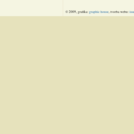
© 2009, grafika:
graphic house
, tvorba webu:
iss