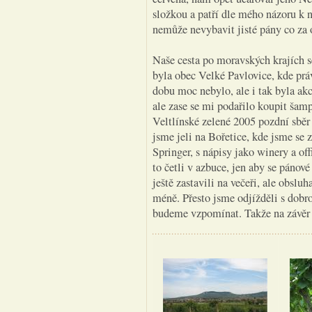
složkou a patří dle mého názoru k n
nemůže nevybavit jisté pány co za o
Naše cesta po moravských krajích se
byla obec Velké Pavlovice, kde práv
dobu moc nebylo, ale i tak byla akc
ale zase se mi podařilo koupit šam
Veltlínské zelené 2005 pozdní sbě
jsme jeli na Bořetice, kde jsme se
Springer, s nápisy jako winery a off
to četli v azbuce, jen aby se pánové
ještě zastavili na večeři, ale obslu
méně. Přesto jsme odjížděli s dobrou
budeme vzpomínat. Takže na závěr 