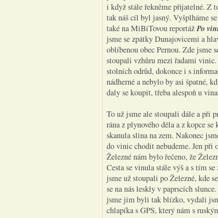
i když stále řekněme přijatelné. Z 
tak náš cíl byl jasný. Vyšplháme s
Po vin
také na MiBiTovou reportáž
jsme se zpátky Dunajovicemi a hla
oblíbenou obec Pernou. Zde jsme se
stoupali vzhůru mezi řadami vinic
stolních odrůd, dokonce i s inform
nádherné a nebylo by asi špatné, k
daly se koupit, třeba alespoň u vin
To už jsme ale stoupali dále a při
rána z plynového děla a z kopce se 
skanula slina na zem. Nakonec jsme 
do vinic chodit nebudeme. Jen při 
Železné nám bylo řečeno, že Železný
Cesta se vinula stále výš a s tím se
jsme už stoupali po Železné, kde se
se na nás leskly v paprscích slunce.
jsme jim byli tak blízko, vydali j
chlapíka s GPS, který nám s ruským