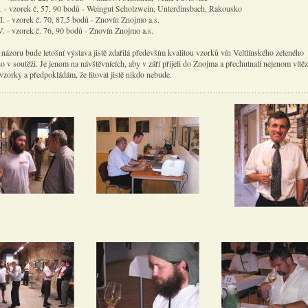
I. - vzorek č. 57, 90 bodů - Weingut Scholzwein, Unterdinsbach, Rakousko
I. - vzorek č. 70, 87,5 bodů - Znovín Znojmo a.s.
V. - vzorek č. 76, 90 bodů - Znovín Znojmo a.s.
názoru bude letošní výstava jistě zdařilá především kvalitou vzorků vín Veltlínského zeleného
 v soutěži. Je jenom na návštěvnících, aby v září přijeli do Znojma a přechutnali nejenom vítěz
í vzorky a předpokládám, že litovat jistě nikdo nebude.