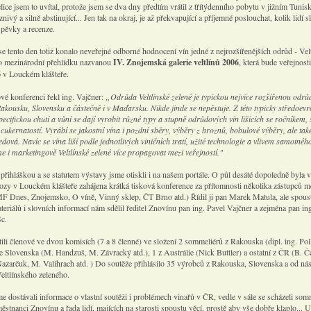
lice jsem to uvítal, protože jsem se dva dny předtím vrátil z třítýdenního pobytu v jižním Tunis
znivý a silně abstinující... Jen tak na okraj, je až překvapující a příjemné poslouchat, kolik lidí s
spěvky a recenze.
e tento den totiž konalo neveřejné odborné hodnocení vín jedné z nejrozšířenějších odrůd - Vel
o mezinárodní přehlídku nazvanou
IV. Znojemská galerie veltlínů 2006
, která bude veřejnost
6
v Louckém klášteře.
ové konferenci řekl ing. Vajčner:
„Odrůda Veltlínské zelené je typickou nejvíce rozšířenou odr
akousku, Slovensku a částečně i v Maďarsku. Nikde jinde se nepěstuje. Z této typicky středoev
ecifickou chutí a vůní se dají vyrobit různé typy a stupně odrůdových vín lišících se ročníkem
 cukernatostí. Vyrábí se jakostní vína i pozdní sběry, výběry z hroznů, bobulové výběry, ale tak
dová. Navíc se vína liší podle jednotlivých viničních tratí, užité technologie a vlivem samotnéh
e i marketingově Veltlínské zelené více propagovat mezi veřejností."
přihláškou a se statutem výstavy jsme otiskli i na našem portále. O půl desáté dopoledně byla 
zy v Louckém klášteře zahájena krátká tisková konference za přítomnosti několika zástupců m
F Dnes, Znojemsko, O víně, Vinný sklep, ČT Brno atd.) Řídil ji pan Marek Matula, ale spous
teriálů i slovních informací nám sdělil ředitel Znovínu pan ing. Pavel Vajčner a zejména pan in
c.
ili členové ve dvou komisích (7 a 8 členné) ve složení 2 sommeliérů z Rakouska (dipl. ing. Pol
ze Slovenska (M. Handzuš, M. Závracký atd.), 1 z Austrálie (Nick Buttler) a ostatní z ČR (B. Č
Nazarčuk, M. Valihrach atd. ) Do soutěže přihlásilo 35 výrobců z Rakouska, Slovenska a od ná
eltlínského zeleného.
e dostávali informace o vlastní soutěži i problémech vinařů v ČR, vedle v sále se scházeli somm
ěstnanci Znovínu a řada lidí, majících na starosti spoustu věcí, prostě aby vše dobře klaplo... U