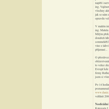
napětí i ner
ing. Vajčner
všechny akt
jak se nám z
opravdu vel
V malém imp
ing. Matula
Milým překv
donášeli láh
sommeliéři 
víno z lahví
příjemné...
O přestávce
občerstvením
to velice zk
Evropě kde 
firmy Ruthe
jsem si všim
Po 14 hodin
poznamenal 
www.daniz.
veltlínů 200
Neoficiální
Kategorie I.