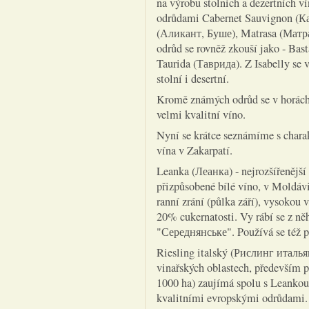
na výrobu stolních a dezertních v
odrůdami Cabernet Sauvignon (К
(Аликант, Буше), Matrasa (Матрас
odrůd se rovněž zkouší jako - Ba
Taurida (Таврида). Z Isabelly se 
stolní i desertní.
Kromě známých odrůd se v horách 
velmi kvalitní víno.
Nyní se krátce seznámíme s charak
vína v Zakarpatí.
Leanka (Леанка) - nejrozšířenějš
přizpůsobené bílé víno, v Moldáv
ranní zrání (půlka září), vysokou 
20% cukernatosti. Vy rábí se z n
"Середнянське". Používá se též p
Riesling italský (Рислинг итальян
vinařských oblastech, především 
1000 ha) zaujímá spolu s Leanko
kvalitními evropskými odrůdami. 