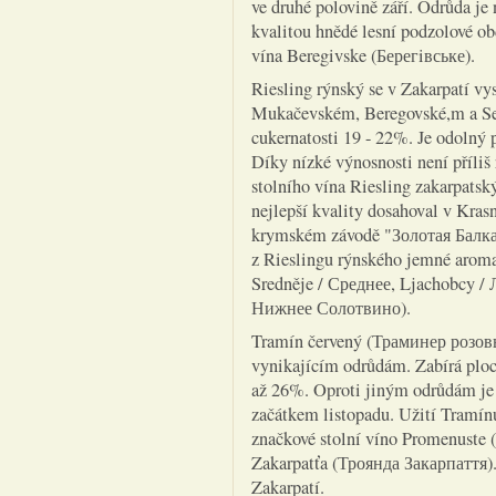
ve druhé polovině září. Odrůda j
kvalitou hnědé lesní podzolové ob
vína Beregivske (Берегiвське).
Riesling rýnský se v Zakarpatí vy
Mukačevském, Beregovské,m a Ser
cukernatosti 19 - 22%. Je odolný p
Díky nízké výnosnosti není příliš
stolního vína Riesling zakarpat
nejlepší kvality dosahoval v Kra
krymském závodě "Золотая Балка" 
z Rieslingu rýnského jemné aroma
Sredněje / Среднее, Ljachobcy / 
Нижнее Солотвино).
Tramín červený (Траминер розовы
vynikajícím odrůdám. Zabírá ploc
až 26%. Oproti jiným odrůdám je 
začátkem listopadu. Užití Tramínu
značkové stolní víno Promenuste (
Zakarpatťa (Троянда Закарпаття).
Zakarpatí.