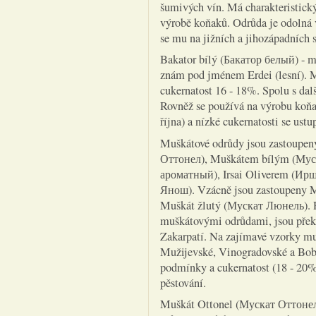
šumivých vín. Má charakteristický
výrobě koňaků. Odrůda je odolná v
se mu na jižních a jihozápadních
Bakator bílý (Бакатор белый) - m
znám pod jménem Erdei (lesní). M
cukernatost 16 - 18%. Spolu s dalš
Rovněž se používá na výrobu koňa
října) a nízké cukernatosti se ust
Muškátové odrůdy jsou zastoupe
Оттонел), Muškátem bílým (Мус
ароматный), Irsai Oliverem (И
Янош). Vzácně jsou zastoupeny 
Muškát žlutý (Мускат Люнель). R
muškátovými odrůdami, jsou přek
Zakarpatí. Na zajímavé vzorky m
Mužijevské, Vinogradovské a Bobo
podmínky a cukernatost (18 - 20%)
pěstování.
Muškát Ottonel (Мускат Оттонел