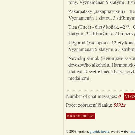
tóny. Vyznamenán 5 zlatými, 3 st
Zakarpatský (Закарпатский) - 4le
Vyznamenán 1 zlatou, 3 stříbrným
Tisa (Тиса) - 6letý koňak, 42 %.
zlatými, 3 stříbrnými a 2 bronzo
Užgorod (Ужгород) - 12letý koňa
Vyznamenán 5 zlatými a 3 stříbr
Něvickij zamok (Невицкий замок)
dovozového alkoholu. Harmonický 
zlatavá až světle hnědá barva se
medailemi.
0
Number of chat messages:
VLOŽ
5592x
Počet zobrazení článku:
© 2009, grafika:
graphic house
, tvorba webu:
iss