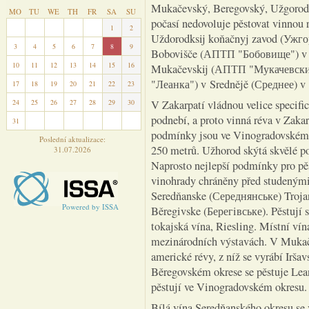
Mukačevský, Beregovský, Užgorods
MO
TU
WE
TH
FR
SA
SU
počasí nedovoluje pěstovat vinnou 
27
28
29
30
31
1
2
Uždorodksij koňačnyj zavod (Ужг
3
4
5
6
7
8
9
Bobovišče (АПТП "Бобовище") v 
10
11
12
13
14
15
16
Mukačevskij (АПТП "Мукачевски
"Леанка") v Srednějě (Среднее) v
17
18
19
20
21
22
23
24
25
26
27
28
29
30
V Zakarpatí vládnou velice specifi
podnebí, a proto vinná réva v Zakar
31
1
2
3
4
5
6
podmínky jsou ve Vinogradovském o
Poslední aktualizace:
250 metrů. Užhorod skýtá skvělé p
31.07.2026
Naprosto nejlepší podmínky pro pěs
vinohrady chráněny před studenými
Seredňanske (Середнянське) Troja
Powered by ISSA
Běregivske (Берегiвське). Pěstují 
tokajská vína, Riesling. Místní v
mezinárodních výstavách. V Mukač
americké révy, z níž se vyrábí Irša
Běregovském okrese se pěstuje Lean
pěstují ve Vinogradovském okresu.
Bílá vína Seredňanského okresu se 