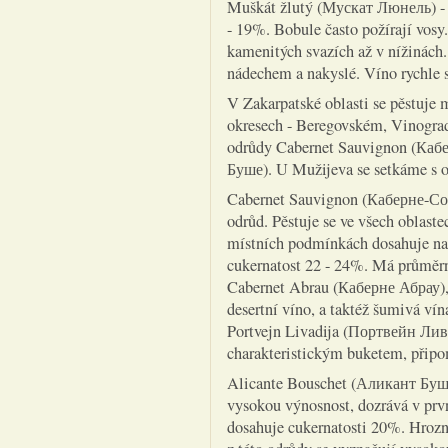
Muškát žlutý (Мускат Люнель) - 
- 19%. Bobule často požírají vosy
kamenitých svazích až v nížinách
nádechem a nakyslé. Víno rychle s
V Zakarpatské oblasti se pěstuje 
okresech - Beregovském, Vinogra
odrůdy Cabernet Sauvignon (Каб
Буше). U Mužijeva se setkáme s 
Cabernet Sauvignon (Каберне-Сови
odrůd. Pěstuje se ve všech oblaste
místních podmínkách dosahuje na 
cukernatost 22 - 24%. Má průměrno
Cabernet Abrau (Каберне Абрау)
desertní víno, a taktéž šumivá ví
Portvejn Livadija (Портвейн Лива
charakteristickým buketem, připo
Alicante Bouschet (Аликант Буше)
vysokou výnosnost, dozrává v první
dosahuje cukernatosti 20%. Hrozn