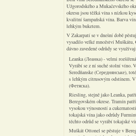
Užgorodského a Mukačevského okre
okresu jsou těžká vína s nízkou kys
kvalitní šampaňská vína. Barva vín
lehkým buketem.
V Zakarpatí se v dnešní době pěstuj
vysadilo velké množství Muškátu,
dávno zavedené odrůdy se využívají
Leanka (Леанка) - velmi rozšířená
Vyrábí se z ní suché stolní víno.
Seredňanske (Середнянське), toté
s lehkým citrusovým odstínem. V 
(Фетяска).
Riesling, stejně jako Leanka, pat
Beregovském okrese. Tramín patří 
vysokou výnosností a cukernatostí
tokajská vína jako odrůdy Furmi
těchto odrůd se vyrábí tokajské ví
Muškát Ottonel se pěstuje v Ber