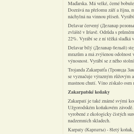
Maďarska. Má velké, černé bobule,
Dozrává na přelomu září a října,
náchylná na vinnou plíseň. Vyrábí s
Delavar červený (Делавар розовый
zvláště v Iršavě. Odrůda s průměr
22%. Vyrábí se z ní těžká sladká v
Delavar bílý (Делавар белый) ste
mrazům a má zvýšenou odolnost vů
výnosnost. Vyrábí se z něho stolní
Trojanda Zakarpatťa (Троянда Зак
se vyznačuje výrazným růžovým ar
mastnou chutí. Víno získalo osm 
Zakarpatské koňaky
Zakarpatí je také známé svými ko
Užgorodském koňakovém závodě. Vy
vyrobené z ekologicky čistých sur
nadzemních skladech.
Karpaty (Карпаты) - 8letý koňak,