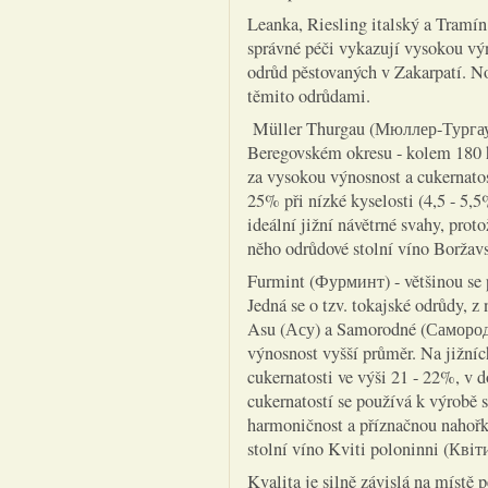
Leanka, Riesling italský a Tramín
správné péči vykazují vysokou vý
odrůd pěstovaných v Zakarpatí. N
těmito odrůdami.
Müller Thurgau (Мюллер-Тургау)
Beregovském okresu - kolem 180 h
za vysokou výnosnost a cukernatos
25% při nízké kyselosti (4,5 - 5,
ideální jižní návětrné svahy, prot
něho odrůdové stolní víno Boržav
Furmint (Фурминт) - většinou se 
Jedná se o tzv. tokajské odrůdy, z
Asu (Асу) a Samorodné (Самородн
výnosnost vyšší průměr. Na jižní
cukernatosti ve výši 21 - 22%, v 
cukernatostí se používá k výrobě s
harmoničnost a příznačnou nahořkl
stolní víno Kviti poloninni (Квi
Kvalita je silně závislá na místě