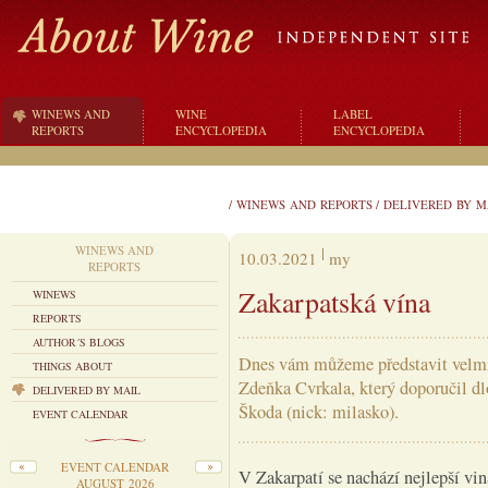
WINEWS AND
WINE
LABEL
REPORTS
ENCYCLOPEDIA
ENCYCLOPEDIA
/
WINEWS AND REPORTS
/
DELIVERED BY M
WINEWS AND
10.03.2021
my
REPORTS
Zakarpatská vína
WINEWS
REPORTS
AUTHOR´S BLOGS
Dnes vám můžeme představit velmi
THINGS ABOUT
Zdeňka Cvrkala, který doporučil dl
DELIVERED BY MAIL
Škoda (nick: milasko).
EVENT CALENDAR
EVENT CALENDAR
V Zakarpatí se nachází nejlepší vi
AUGUST 2026