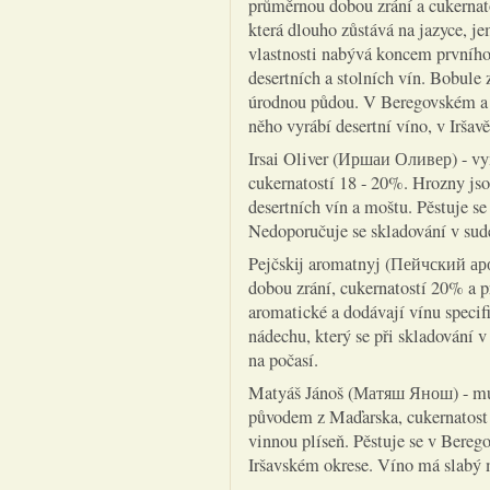
průměrnou dobou zrání a cukernat
která dlouho zůstává na jazyce,
vlastnosti nabývá koncem prvního 
desertních a stolních vín. Bobule 
úrodnou půdou. V Beregovském a 
něho vyrábí desertní víno, v Iršavě
Irsai Oliver (Иршаи Оливер) - vyn
cukernatostí 18 - 20%. Hrozny jso
desertních vín a moštu. Pěstuje se
Nedoporučuje se skladování v sude
Pejčskij aromatnyj (Пейчский аро
dobou zrání, cukernatostí 20% a p
aromatické a dodávají vínu specif
nádechu, který se při skladování v 
na počasí.
Matyáš Jánoš (Матяш Янош) - muš
původem z Maďarska, cukernatost
vinnou plíseň. Pěstuje se v Ber
Iršavském okrese. Víno má slabý 