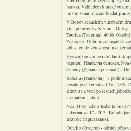
z této odrůdy se vyznačují vysokou
barvou. Vzhledem k nízké cukernat
místní vinaři nuceni hledat jiné z
V Boboviščanském vinařském druž
vína přivezené z Krymu a Oděsy -
Taurida (Таврида), 40 lět Okťabrj
Zakarpatí. Odborníci dospěli k záv
oblast co do výnosnosti a cukernat
Vysazují se vinice odrůdami skupin
черная), Изабелла банская, Noa (
červený (Делавар розовый) a Del
Isabella (Изабелла) - v podmínkác
dosahuje cukernatosti 16 - 18%. D
slizovitá a voní po lesních jahodá
aromatem a chutí.
Noa (Ноа) neboli Isabella bílá (И
cukernatost 17 - 20%. Bobule jsou 
Iršavske (Иршавське).
Othello (Отелло) - odrůda pěstov