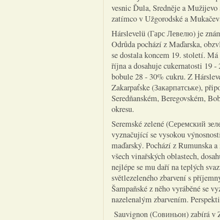
vesnic Ďula, Sredněje a Mužijevo 
zatímco v Užgorodské a Mukačevsk
Hárslevelü (Гарс Левелю) je zná
Odrůda pochází z Maďarska, obzvlá
se dostala koncem 19. století. Má
října a dosahuje cukernatosti 19 
bobule 28 - 30% cukru. Z Hársleve
Zakarpaťske (Закарпатське), připo
Seredňanském, Beregovském, Bo
okresu.
Seremské zelené (Серемский зелен
vyznačující se vysokou výnosností
maďarský. Pochází z Rumunska a z
všech vinařských oblastech, dosa
nejlépe se mu daří na teplých svaz
světlezeleného zbarvení s příjem
Šampaňské z něho vyráběné se vy
nazelenalým zbarvením. Perspekti
Sauvignon (Совиньон) zabírá v Za