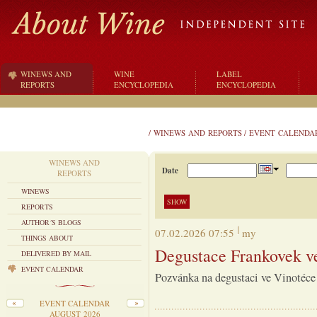
WINEWS AND
WINE
LABEL
REPORTS
ENCYCLOPEDIA
ENCYCLOPEDIA
/
WINEWS AND REPORTS
/
EVENT CALENDA
WINEWS AND
Date
REPORTS
WINEWS
REPORTS
AUTHOR´S BLOGS
07.02.2026 07:55
my
THINGS ABOUT
Degustace Frankovek v
DELIVERED BY MAIL
EVENT CALENDAR
Pozvánka na degustaci ve Vinotéce
EVENT CALENDAR
AUGUST 2026