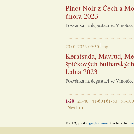
Pinot Noir z Čech a Mo
února 2023
Pozvánka na degustaci ve Vinotéce
20.01.2023 09:30
my
Keratsuda, Mavrud, Mel
špičkových bulharských
ledna 2023
Pozvánka na degustaci ve Vinotéce
1-20
|
21-40
|
41-60
|
61-80
|
81-100
Next >>
|
© 2009, grafika:
graphic house
, tvorba webu:
iss