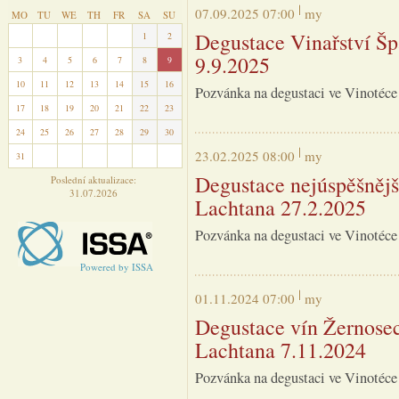
07.09.2025 07:00
my
MO
TU
WE
TH
FR
SA
SU
Degustace Vinařství Šp
27
28
29
30
31
1
2
9.9.2025
3
4
5
6
7
8
9
10
11
12
13
14
15
16
Pozvánka na degustaci ve Vinotéce
17
18
19
20
21
22
23
24
25
26
27
28
29
30
23.02.2025 08:00
my
31
1
2
3
4
5
6
Degustace nejúspěšnějš
Poslední aktualizace:
31.07.2026
Lachtana 27.2.2025
Pozvánka na degustaci ve Vinotéce
Powered by ISSA
01.11.2024 07:00
my
Degustace vín Žernosec
Lachtana 7.11.2024
Pozvánka na degustaci ve Vinotéce