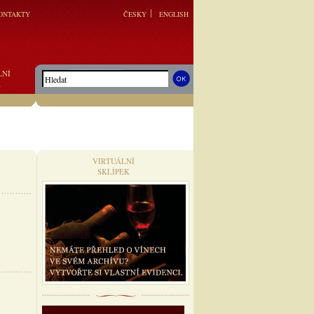
ONTAKTY
ČESKY
ENGLISH
LNÍ
K
VIRTUÁLNÍ
SKLÍPEK