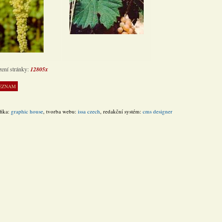
zení stránky:
12805x
fika:
graphic house
, tvorba webu:
issa czech
, redakční systém:
cms designer