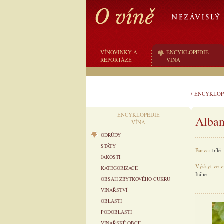
VÍNOVINKY A
ENCYKLOPEDIE
REPORTÁŽE
VÍNA
/
ENCYKLOP
ENCYKLOPEDIE
Alba
VÍNA
ODRŮDY
STÁTY
Barva:
bílé
JAKOSTI
Výskyt ve v
KATEGORIZACE
Itálie
OBSAH ZBYTKOVÉHO CUKRU
VINAŘSTVÍ
OBLASTI
PODOBLASTI
VINAŘSKÉ OBCE