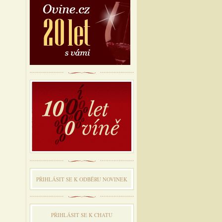
PŘIHLÁSIT SE K ODBĔRU NOVINEK
PŘIHLÁSIT SE K CHATU