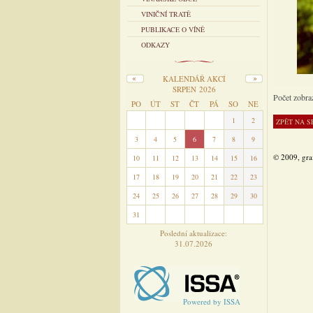
VINIČNÍ TRATĚ
PUBLIKACE O VÍNĚ
ODKAZY
KALENDÁŘ AKCÍ
SRPEN 2026
Počet zobra
PO
ÚT
ST
ČT
PÁ
SO
NE
27
28
29
30
31
1
2
3
4
5
6
7
8
9
© 2009, gra
10
11
12
13
14
15
16
17
18
19
20
21
22
23
24
25
26
27
28
29
30
31
1
2
3
4
5
6
Poslední aktualizace:
31.07.2026
Powered by ISSA