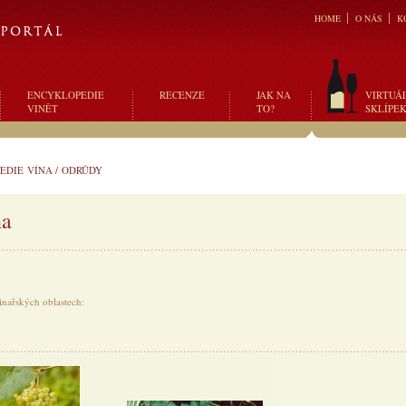
HOME
O NÁS
K
ENCYKLOPEDIE
RECENZE
JAK NA
VIRTUÁ
VINĚT
TO?
SKLÍPE
EDIE VÍNA
/
ODRŮDY
na
inařských oblastech: