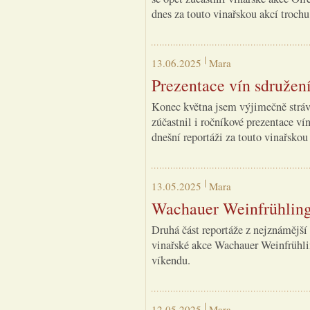
dnes za touto vinařskou akcí troch
13.06.2025
Mara
Prezentace vín sdruže
Konec května jsem výjimečně strávi
zúčastnil i ročníkové prezentace ví
dnešní reportáži za touto vinařsko
13.05.2025
Mara
Wachauer Weinfrühling 
Druhá část reportáže z nejznámější 
vinařské akce Wachauer Weinfrühli
víkendu.
12.05.2025
Mara