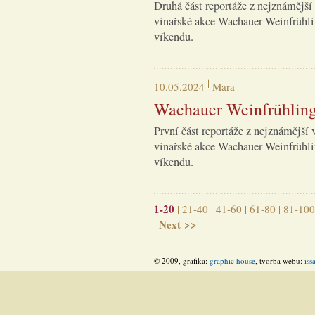
Druhá část reportáže z nejznámější 
vinařské akce Wachauer Weinfrühli
víkendu.
10.05.2024
Mara
Wachauer Weinfrühling 
První část reportáže z nejznámější 
vinařské akce Wachauer Weinfrühli
víkendu.
1-20
|
21-40
|
41-60
|
61-80
|
81-100
Next >>
|
© 2009, grafika:
graphic house
, tvorba webu:
iss