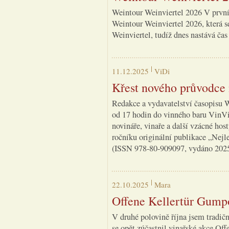
Weintour Weinviertel 2026 V první 
Weintour Weinviertel 2026, která s
Weinviertel, tudíž dnes nastává čas
11.12.2025
ViDi
Křest nového průvodce 
Redakce a vydavatelství časopisu 
od 17 hodin do vinného baru VinVin
novináře, vinaře a další vzácné hos
ročníku originální publikace „Nejl
(ISSN 978-80-909097, vydáno 2025 Y
22.10.2025
Mara
Offene Kellertür Gump
V druhé polovině října jsem tradi
se opět zúčastnil vinařské akce Of