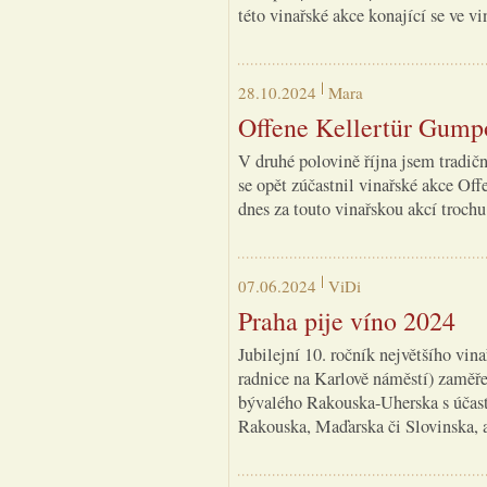
této vinařské akce konající se ve 
28.10.2024
Mara
Offene Kellertür Gump
V druhé polovině října jsem tradi
se opět zúčastnil vinařské akce Of
dnes za touto vinařskou akcí troch
07.06.2024
ViDi
Praha pije víno 2024
Jubilejní 10. ročník největšího vin
radnice na Karlově náměstí) zaměře
bývalého Rakouska-Uherska s účastí
Rakouska, Maďarska či Slovinska, al