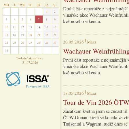
MO
TU
WE
TH
FR
SA
SU
Druhá část reportáže z nejznámější 
27
28
29
30
31
1
2
vinařské akce Wachauer Weinfrühli
3
4
5
6
7
8
9
květnového víkendu.
10
11
12
13
14
15
16
17
18
19
20
21
22
23
20.05.2026
Mara
24
25
26
27
28
29
30
Wachauer Weinfrühling 
31
1
2
3
4
5
6
Poslední aktualizace:
První část reportáže z nejznámější 
31.07.2026
vinařské akce Wachauer Weinfrühli
květnového víkendu.
Powered by ISSA
18.05.2026
Mara
Tour de Vin 2026 ÖT
Začátkem května jsem se zúčastnil
ÖTW Donau, která se konala ve vi
Traisental a Wagram, tudíž dnes se