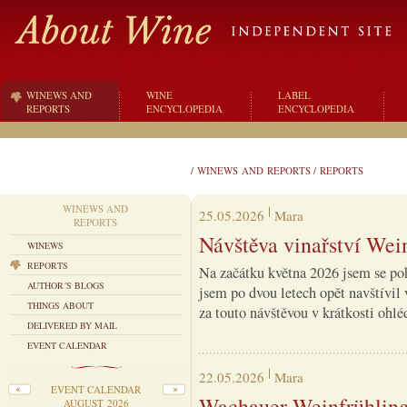
WINEWS AND
WINE
LABEL
REPORTS
ENCYCLOPEDIA
ENCYCLOPEDIA
/
WINEWS AND REPORTS
/
REPORTS
WINEWS AND
25.05.2026
Mara
REPORTS
Návštěva vinařství Wein
WINEWS
REPORTS
Na začátku května 2026 jsem se po
AUTHOR´S BLOGS
jsem po dvou letech opět navštívil 
THINGS ABOUT
za touto návštěvou v krátkosti ohl
DELIVERED BY MAIL
EVENT CALENDAR
22.05.2026
Mara
EVENT CALENDAR
Wachauer Weinfrühling 
AUGUST 2026