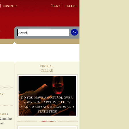
CONTACTS
ČESKY
ENGLISH
L
VIRTUAL
CELLAR
e v
stal
a
již mnoho
 na