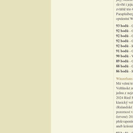
skvělé i jej
zvláště tri
Parapluiber
opulentní W
93 bodů
- 
92 bodů
- 
92 bodů
- 
92 bodů
- 
92 bodů
- 
91 bodů
- 
90 bodů
- 
89 bodů
- 
88 bodů
- 
86 bodů
- 
Winzerhaus 
Má velmi tr
Veltlínské z
jednu z nejz
2024 Ried S
klasický ve
(Rulandské 
pozornost vš
červené) 20
překvapením
aneb krásná