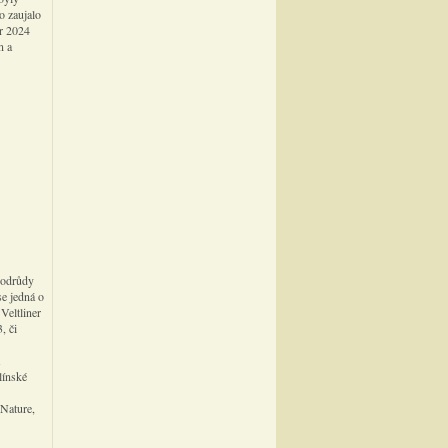
o zaujalo
er 2024
n a
z odrůdy
se jedná o
 Veltliner
, či
línské
Nature,