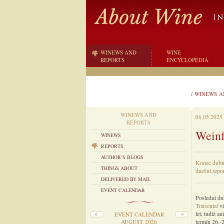
WINEWS AND
WINE
REPORTS
ENCYCLOPEDIA
/
WINEWS A
WINEWS AND
06.05.2025
REPORTS
Weinf
WINEWS
REPORTS
AUTHOR´S BLOGS
Konec dubna
THINGS ABOUT
dnešní repor
DELIVERED BY MAIL
EVENT CALENDAR
Poslední du
Traisental
vi
let, tudíž a
EVENT CALENDAR
termín 26.-
AUGUST 2026