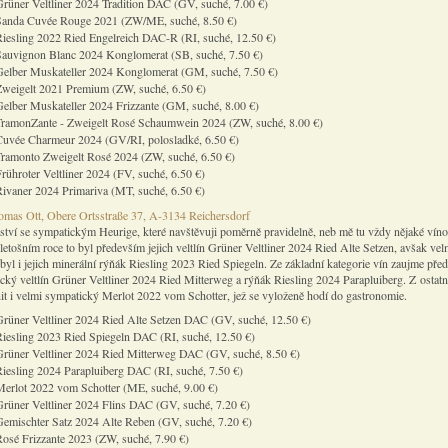
rüner Veltliner 2024 Tradition DAC (GV, suché, 7.00 €)
Sanda Cuvée Rouge 2021 (ZW/ME, suché, 8.50 €)
Riesling 2022 Ried Engelreich DAC-R (RI, suché, 12.50 €)
Sauvignon Blanc 2024 Konglomerat (SB, suché, 7.50 €)
Gelber Muskateller 2024 Konglomerat (GM, suché, 7.50 €)
Zweigelt 2021 Premium (ZW, suché, 6.50 €)
elber Muskateller 2024 Frizzante (GM, suché, 8.00 €)
TramonZante - Zweigelt Rosé Schaumwein 2024 (ZW, suché, 8.00 €)
Cuvée Charmeur 2024 (GV/RI, polosladké, 6.50 €)
Tramonto Zweigelt Rosé 2024 (ZW, suché, 6.50 €)
rühroter Veltliner 2024 (FV, suché, 6.50 €)
ivaner 2024 Primariva (MT, suché, 6.50 €)
mas Ott, Obere Ortsstraße 37, A-3134 Reichersdorf
ství se sympatickým Heurige, které navštěvuji poměrně pravidelně, neb mě tu vždy nějaké víno
letošním roce to byl především jejich veltlín Grüner Veltliner 2024 Ried Alte Setzen, avšak vel
byl i jejich minerální rýňák Riesling 2023 Ried Spiegeln. Ze základní kategorie vín zaujme pře
ický veltlín Grüner Veltliner 2024 Ried Mitterweg a rýňák Riesling 2024 Parapluiberg. Z ostatn
t i velmi sympatický Merlot 2022 vom Schotter, jež se vyloženě hodí do gastronomie.
Grüner Veltliner 2024 Ried Alte Setzen DAC (GV, suché, 12.50 €)
iesling 2023 Ried Spiegeln DAC (RI, suché, 12.50 €)
Grüner Veltliner 2024 Ried Mitterweg DAC (GV, suché, 8.50 €)
iesling 2024 Parapluiberg DAC (RI, suché, 7.50 €)
Merlot 2022 vom Schotter (ME, suché, 9.00 €)
rüner Veltliner 2024 Flins DAC (GV, suché, 7.20 €)
Gemischter Satz 2024 Alte Reben (GV, suché, 7.20 €)
osé Frizzante 2023 (ZW, suché, 7.90 €)