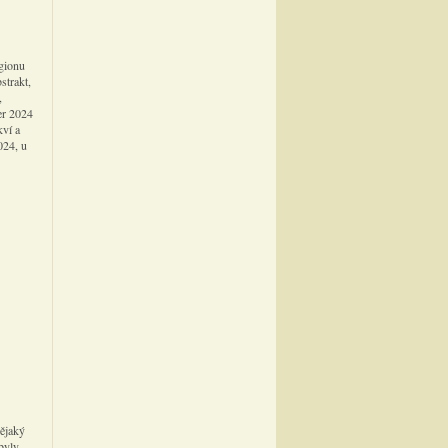
egionu
strakt,
,
er 2024
kví a
024, u
nějaký
 byly