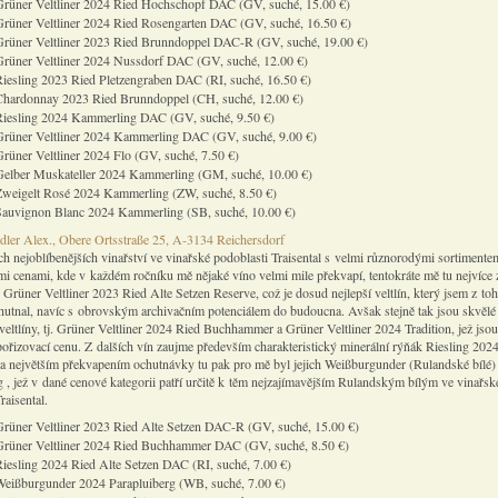
Grüner Veltliner 2024 Ried Hochschopf DAC (GV, suché, 15.00 €)
Grüner Veltliner 2024 Ried Rosengarten DAC (GV, suché, 16.50 €)
Grüner Veltliner 2023 Ried Brunndoppel DAC-R (GV, suché, 19.00 €)
Grüner Veltliner 2024 Nussdorf DAC (GV, suché, 12.00 €)
iesling 2023 Ried Pletzengraben DAC (RI, suché, 16.50 €)
Chardonnay 2023 Ried Brunndoppel (CH, suché, 12.00 €)
Riesling 2024 Kammerling DAC (GV, suché, 9.50 €)
Grüner Veltliner 2024 Kammerling DAC (GV, suché, 9.00 €)
rüner Veltliner 2024 Flo (GV, suché, 7.50 €)
Gelber Muskateller 2024 Kammerling (GM, suché, 10.00 €)
Zweigelt Rosé 2024 Kammerling (ZW, suché, 8.50 €)
Sauvignon Blanc 2024 Kammerling (SB, suché, 10.00 €)
dler Alex., Obere Ortsstraße 25, A-3134 Reichersdorf
h nejoblíbenějších vinařství ve vinařské podoblasti Traisental s velmi různorodými sortimente
i cenami, kde v každém ročníku mě nějaké víno velmi mile překvapí, tentokráte mě tu nejvíce 
ín Grüner Veltliner 2023 Ried Alte Setzen Reserve, což je dosud nejlepší veltlín, který jsem z to
chutnal, navíc s obrovským archivačním potenciálem do budoucna. Avšak stejně tak jsou skvělé i
veltlíny, tj. Grüner Veltliner 2024 Ried Buchhammer a Grüner Veltliner 2024 Tradition, jež jsou
pořizovací cenu. Z dalších vín zaujme především charakteristický minerální rýňák Riesling 202
 a největším překvapením ochutnávky tu pak pro mě byl jejich Weißburgunder (Rulandské bílé
g , jež v dané cenové kategorii patří určitě k těm nejzajímavějším Rulandským bílým ve vinařsk
raisental.
Grüner Veltliner 2023 Ried Alte Setzen DAC-R (GV, suché, 15.00 €)
Grüner Veltliner 2024 Ried Buchhammer DAC (GV, suché, 8.50 €)
iesling 2024 Ried Alte Setzen DAC (RI, suché, 7.00 €)
Weißburgunder 2024 Parapluiberg (WB, suché, 7.00 €)