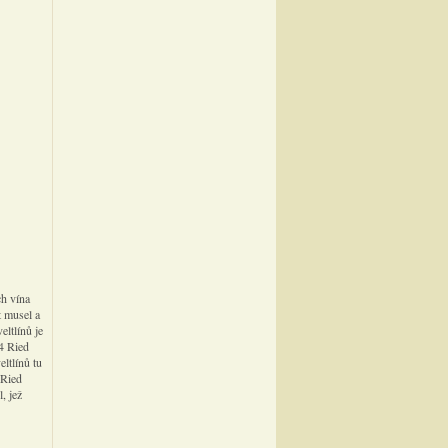
ch vína
t musel a
eltlínů je
4 Ried
ltlínů tu
 Ried
, jež