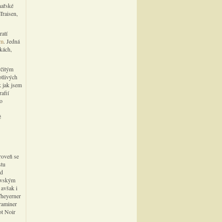
nařské
Traisen,
ratí
em
. Jedná
žkách,
rčitým
otlivých
k jak jsem
afií
to
ě
roveň se
stu
ed
rovským
 avšak i
Theyerner
Traminer
ot Noir