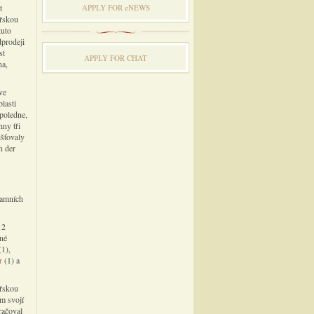
t
APPLY FOR eNEWS
ařskou
tuto
dprodeji
st
APPLY FOR CHAT
na,
ve
lasti
dpoledne,
hny tři
išťovaly
n der
tamních
12
ané
1),
r
(1) a
ařskou
m svojí
račoval