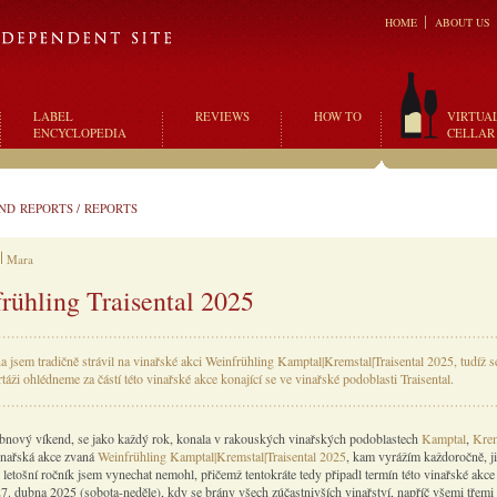
HOME
ABOUT US
LABEL
REVIEWS
HOW TO
VIRTUA
ENCYCLOPEDIA
CELLAR
ND REPORTS
/
REPORTS
Mara
rühling Traisental 2025
 jsem tradičně strávil na vinařské akci Weinfrühling Kamptal|Kremstal|Traisental 2025, tudíž s
táži ohlédneme za částí této vinařské akce konající se ve vinařské podoblasti Traisental.
bnový víkend, se jako každý rok, konala v rakouských vinařských podoblastech
Kamptal
,
Krem
nařská akce zvaná
Weinfrühling Kamptal|Kremstal|Traisental 2025
, kam vyrážím každoročně, 
ni letošní ročník jsem vynechat nemohl, přičemž tentokráte tedy připadl termín této vinařské akce
27. dubna 2025 (sobota-neděle), kdy se brány všech zúčastnivších vinařství, napříč všemi třemi