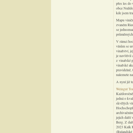
přes les do 
obce Nußdor
kde jsem tra
Mapu viniční
zvaném Ried
se jednoznač
průměrných 
V rámci hod
vínům se ur
vinařství, j
je navštívil
z vinařské p
vinařské akc
pravidelně, 
naleznete na
A nyní již t
Weingut To
Každoročně 
jedná o kval
skvělých vín
Hochschopf,
archivačním
jejich další
Berg. Z dal
2023 Kalk K
(Rulandské 