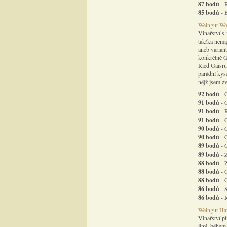
87 bodů
- 
85 bodů
- 
Weingut Wol
Vinařství s
takřka nemaj
aneb variant
konkrétně G
Ried Gaisru
parádní kys
nějž jsem zv
92 bodů
- G
91 bodů
- 
91 bodů
- R
91 bodů
- G
90 bodů
- 
90 bodů
- 
89 bodů
- G
89 bodů
- 
88 bodů
- Z
88 bodů
- 
88 bodů
- 
86 bodů
- 
86 bodů
- 
Weingut Hau
Vinařství p
jiný, během 