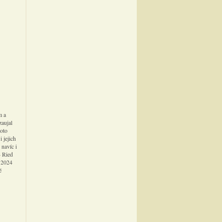
m a
zaujal
hoto
 jejich
 navíc i
4 Ried
) 2024
é