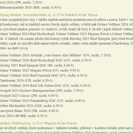
Rosé 2024 (ZW, suché, 7.20 €)
Blütenmuskateller 2024 (BM, suché, 8.50 €)
fgang Müllner, Neusiedlerstraße 42, A-3134 Nußdorf ob der Traisen
 velmi sympatickými víny s takřka nepřekonatelným poměrem mezi kvalitou a cenou, které v r
í konkurenci, mě tu tradičně nejvíce bavily jejich veltlíny, zvláště pak Grüner Veltliner 2024 Ab
a vytvořená mladou generací ve vinařství, avšak stejně tak byly k skvělé i jejich dalších veltlíny
rüner Veltliner 2024 Ried Hochschopf, Grüner Veltliner 2023 Magnus Privat a Grüner Veltlin
ck. Z dalších vín zaujme především krásný rýňák Riesling 2023 Ried Spiegeln, plný tónů bros
elinky a pak asi největší překvapení tohoto ročníku, zatím velmi mladé opulentní Chardonnay 2
ědav na další vývoj.
rüner Veltliner 2024 Abstrakt „vom Junior Alex Müllner" (GV, suché, 7.20 €)
Grüner Veltliner 2024 Ried Hochschopf DAC (GV, suché, 6.50 €)
iesling 2023 Ried Spiegeln DAC (RI, suché, 6.80 €)
rüner Veltliner 2023 Magnus Privat (GV, suché, 9.50 €)
Grüner Veltliner 2024 Ried Gaisruck DAC (GV, suché, 6.30 €)
Chardonnay 2024 (CH, suché, 6.50 €)
rüner Veltliner 2024 Ried Alte Setzen DAC (GV, suché, 6.50 €)
Zweigelt 2023 Exclusiv Barriqueausbau (ZW, suché, 7.50 €)
weigelt 2023 Classic (ZW, suché, 6.50 €)
Grüner Veltliner 2024 Parapluiberg DAC (GV, suché, 6.00 €)
Gelber Muskateller 2024 (GM, suché, 6.50 €)
Sauvignon Blanc 2024 (SB, suché, 6.80 €)
Rosé 2024 (BF/BB, suché, 6.20 €)
leitner, Flohbergweg, A-3133 Wagram ob der Traisen
lné skvělých veltlínů, které nezklamou v žádném ročníku, přičemž v každém ročníku překvapí 
letošního ročníku mě tu nejvíce bavil jejich Grüner Veltliner 2024 Venusberg, avšak stejně tak