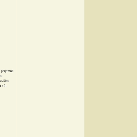
 příjemně
mi
devším
í vín