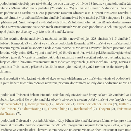
podoblastmi, otevřely pro návštěvníky po oba dva dny od 10 do 18 hodin, vyjma toho měla čás
tevřeno i během pátečního odpoledne (25. dubna 2025) od 14 do 18 hodin. Vstupné na tuto vin
áte podražilo na částku 35 €, což je poměrně razantní zdražení o 10 € oproti loňskému ročníku, 
nutné uhradit v prvně navštíveném vinařství, alternativně bylo možné pořídit vstupenku i v pře
, přičemž pak činilo vstupné zvýhodněných 30 €. Za tuto hodnotu pak návštěvník dostal možno
echna otevřená vinařství ve všech třech zúčastnivších vinařských podoblastí a ochutnat jejich ví
upné platilo po všechny dny této krásné vinařské akce.
ošního ročníku dostal návštěvník možnost navštívit neuvěřitelných 228 vinařství (115 vinařství 
doblasti Kamptal, 83 vinařství ve vinařské podoblasti Kremstal a 30 vinařství ve vinařské podob
, přičemž vyjma klasické soboty a neděle bylo možné 80 vinařství navštívit i během pátečního o
doročně vždy velmi těžké vybrat vinařství, jež člověk navštíví, zvláště pakliže navštěvujete všec
oblasti jako já. V ceně vstupného pak byla i možnost využít speciální autobusové linky, jež zaj
ehlejších obcí s hlavními železničními uzly v daných regionech (Hadersdorf am Kamp, Krems a
enlois a Traismauer), přičemž v letošním roce bylo možné již využít rovnou šestici takových
h linek.
uhé reportáži z této krásné vinařské akce se tedy ohlédneme za vinařstvími vinařské podoblasti
 jež jsem během letošního ročníku navštívil, přičemž dohromady se tedy dnes podíváme na vína 
.
 podoblasti Traisental během letošního ročníku tedy otevřelo své brány celkem 30 vinařství ve 
obcích, konkrétně šlo o tyto vinařské obce (v závorce je uveden počet vinařství otevřených v d
ci):
Getzersdorf
(1),
Herzogenburg
(1),
Hilpersdorf
(1),
Inzersdorf ob der Traisen
(2),
Kuffern
(
der Traisen
(5),
Obermiesting
(1),
Oberwölbling
(1),
Reichersdorf
(7),
Theyern
(2),
Traismaue
der Traisen
(7).
 podoblasti Traisental v posledních letech vždy během této vinařské akce sídlím, avšak pro vin
raisental mám dlouhodobě vymezenu nedělní část programu a nejinak tomu bylo i letos, kdy jse
l tradičně ve vinařské obci Theyern, z této nejvýše položené vinařské obce Traisentalu jsem pok