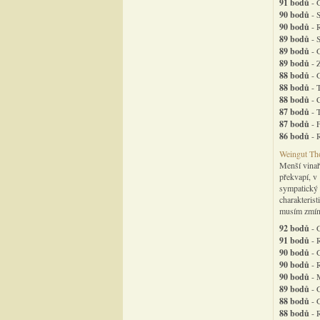
91 bodů
- G
90 bodů
- 
90 bodů
- 
89 bodů
- 
89 bodů
- 
89 bodů
- 
88 bodů
- G
88 bodů
- 
88 bodů
- 
87 bodů
- 
87 bodů
- F
86 bodů
- R
Weingut Tho
Menší vinař
překvapí, v 
sympatický 
charakterist
musím zmíni
92 bodů
- 
91 bodů
- R
90 bodů
- 
90 bodů
- R
90 bodů
- 
89 bodů
- G
88 bodů
- 
88 bodů
- R