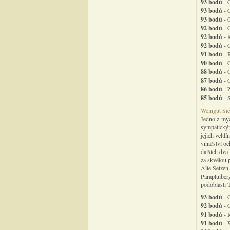
93 bodů
- 
93 bodů
- 
93 bodů
- 
92 bodů
- 
92 bodů
- R
92 bodů
- 
91 bodů
- 
90 bodů
- 
88 bodů
- G
87 bodů
- 
86 bodů
- 
85 bodů
- 
Weingut Sie
Jedno z mýc
sympatickým
jejich veltl
vinařství o
dalších dva 
za skvělou 
Alte Setzen
Parapluiber
podoblasti T
93 bodů
- 
92 bodů
- 
91 bodů
- R
91 bodů
- 