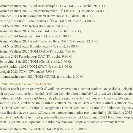
Grüner Veltliner 2023 Ried Hochschopf 1 ÖTW DAC (GV, suché, 28.00 €)
Grüner Veltliner 2023 Ried Pletzengraben 1 ÖTW DAC (GV, suché, 24.00 €)
Traminer 2023 Kalk Konglomerat (GewTR/GelTR, suché, 18.00 €)
Riesling 2023 Ried Pletzengraben 1 ÖTW DAC (RI, suché, 24.00 €)
inot Noir 2019 Alte Reben (PN, suché, 24.00 €)
Grüner Veltliner 2024 Nußdorf DAC (GV, suché, 13.90 €)
iesling 2024 Inzersdorf DAC (RI, suché, 15.90 €)
Grüner Veltliner 2024 Ried Theyerner Berg DAC (GV, suché, 12.00 €)
Pinot Noir 2021 Kalk Konglomerat (PN, suché, 18.00 €)
Grüner Veltliner 2024 TOM DAC (GV, suché, 7.90 €)
iesling 2024 Parapluiberg DAC (RI, suché, 9.90 €)
Gemischter Satz 2024 TOM (GemS, suché, 7.90 €)
Rosé Sparkling 2024 TOM (ZW/PN, suché, 8.90 €)
weigelt 2023 TOM (ZW, suché, 7.90 €)
Sommernachtsraum 2024 TOM (GV/RI, polosuché, 8.90 €)
Preiß, Ringgasse 4, A-3134 Theyern
h dvou letech jsem z časových důvodů nenavštívil toto vinařství osobně, což je škoda, neb jeji
jí za pozornost, takže v letošním ročníku jsem do tohoto vinařství už prostě zase jednou zavíta
rozhodně dobře, nejvíce mě tu zaujala plejáda jejich skvělých veltlínů, kdy hned kvarteto jejich v
dnoduše skvělé, konkrétně šlo o Grüner Veltliner 2023 Ried Berg Reserve, Grüner Veltliner 202
 Grüner Veltliner 2024 Ried Rosengarten a Grüner Veltliner 2023 Ried Brunndoppel. Vyjma ve
ousta jiných vín, co si zaslouží pozornost, především to platí pro minerální rýňák Riesling 2023
en, který bude další archivací jenom lepší a pak i opulentní Chardonnay 2023 Ried Brunndoppel
vším Ti, jež mají rádi opulentní Chardonnay plné tónů tropického ovoce a pražených tónů.
Grüner Veltliner 2023 Ried Berg DAC-R (GV, suché, 29.00 €)