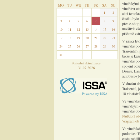
vinařskými 
MO
TU
WE
TH
FR
SA
SU
vinařství o
27
28
29
30
31
1
2
akci tentokr
částku bylo 
3
4
5
6
7
8
9
přes e-shop
navštívit vš
10
11
12
13
14
15
16
přičemž vst
17
18
19
20
21
22
23
V rámci let
vinařské po
24
25
26
27
28
29
30
Traisental)
31
1
2
3
4
5
6
takže je kaž
vinařské pod
Poslední aktualizace:
spojení odl
31.07.2026
Donau, Lang
autobusovýc
V dnešní dr
Traisental,
10 vinařství
Powered by ISSA
Ve vinařské
vinařských 
vinařské ob
Nußdorf ob 
Wagram ob 
Ve vinařské
podoblast T
cestu zaháji