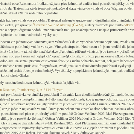
vinařské obce Reichersdorf, odkud už jsem přes jednotlivé viniční tratě pokračoval pěšky do vi
f ob der Traisen, na závěr jsem opět pokračoval skrze vinice do vinařské obce Wagram ob der 
dičně strávil většinu nedělního odpoledne.
ch tratí pro vinařskou podoblast Traisental naleznete zpracované v digitálním atlasu viničních t
enkarten, jež spravuje
Österreich Wein Marketing (ÖWM)
, a který naleznete pod tímto
odkaz
ně o nejlepší digitální podobu map viničních tratí, jež obsahuje např. i údaje o průměrných srá
teplotách, sklonu, nadmořské výšky, atp.
nocení vín jednotlivých vinařství jsem vzhledem k délce vynechal detailní popis vín, avšak k u
čitě časem podrobněji vrátím ve svých Vinných střípcích. Hodnocení vín jsem rozdělil dle jedn
ejichž vína jsem v rámci této vinařské akce přechutnal, přičemž vinařství jsou řazena v pořadí, ta
 a vína jsou pak řazena od nejlepších/nejzajímavějších dále, v příloze pak naleznete několik fotogr
odoblasti Traisental, přičemž část většina fotek je z mého bohatého archivu, neb jsem během té
e tradičně neměl příliš času fotografovat, avšak jinak se v dané vinařské podoblasti vyskytuji
takže můj archiv fotek je velmi bohatý. Vysvětlivky k popiskům u jednotlivých vín, pak tradičn
 konci tohoto článku.
edy samotné hodnocení jednotlivých vinařství a jejich vín:
m Dockner, Traminerweg 3, A-3134 Theyern
má první zastávka ve vinařské podoblasti Traisental, kam chodím každoročně již mnoho let, zá
itativně jedno z nejlepších vinařství této vinařské podoblasti, kde je možno ochutnat vždy spou
, mě tu tentokráte nejvíce zaujaly především jejich veltlíny v podobě Grüner Veltliner 2023 Ri
 což je jeden z nejlepších veltlínů, které jsem během této vinařské akce ochutnal, nadále s ob
 potenciálem, což platí o pro druhý veltlín v podobě Grüner Veltliner 2023 Ried Pletzengraben,
 veltlíny jsou prostě skvělé, např. Grüner Veltliner 2024 Nußdorf a Grüner Veltliner 2024 Ried 
ších vín zaujme charakteristický rýňák Riesling 2023 Ried Pletzengraben, nádherný opulentní 
onglomerat se zajímavý zbytkovým cukrem a dále i novinka v jejich sortimentu v podobě Pin
modré) 2019 Alte Reben, jež bylo školeno celých 5 let v dubových sudech.