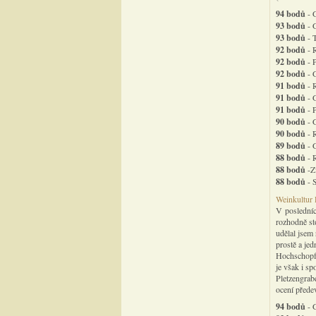
94 bodů
- 
93 bodů
- 
93 bodů
- 
92 bodů
- 
92 bodů
- P
92 bodů
- 
91 bodů
- R
91 bodů
- 
91 bodů
- 
90 bodů
- 
90 bodů
- R
89 bodů
- 
88 bodů
- 
88 bodů
-Z
88 bodů
- 
Weinkultur 
V posledníc
rozhodně sto
udělal jsem 
prostě a je
Hochschopf,
je však i sp
Pletzengrab
ocení přede
94 bodů
- 