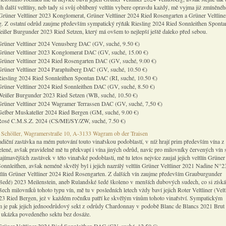
ich další veltlíny, neb tady si svůj oblíbený veltlín vybere opravdu každý, mě vyjma již zmíněnéh
o Grüner Veltliner 2023 Konglomerat, Grüner Veltliner 2024 Ried Rosengarten a Grüner Veltlin
g. Z ostatní odrůd zaujme především sympatický rýňák Riesling 2024 Ried Sonnleithen Sponta
eißer Burgunder 2023 Ried Setzen, který má ovšem to nejlepší ještě daleko před sebou.
Grüner Veltliner 2024 Venusberg DAC (GV, suché, 9.50 €)
Grüner Veltliner 2023 Konglomerat DAC (GV, suché, 15.00 €)
Grüner Veltliner 2024 Ried Rosengarten DAC (GV, suché, 9.00 €)
Grüner Veltliner 2024 Parapluiberg DAC (GV, suché, 10.50 €)
Riesling 2024 Ried Sonnleithen Spontan DAC (RI, suché, 10.50 €)
Grüner Veltliner 2024 Ried Sonnleithen DAC (GV, suché, 8.50 €)
Weißer Burgunder 2023 Ried Setzen (WB, suché, 10.50 €)
Grüner Veltliner 2024 Wagramer Terrassen DAC (GV, suché, 7,50 €)
Gelber Muskateller 2024 Ried Bergen (GM, suché, 9.00 €)
Rosé C.M.S.Z. 2024 (CS/ME/SY/ZW, suché, 7.50 €)
Schöller, Wagramerstraße 10, A-3133 Wagram ob der Traisen
adiční zastávka na mém putování touto vinařskou podoblastí, v níž hrají prim především vína 
elené, avšak pravidelně mě tu překvapí i vína jiných odrůd, navíc pro milovníky červených vín 
ajímavějších zastávek v této vinařské podoblasti, mě tu letos nejvíce zaujal jejich veltlín Grüner
onnleithen, avšak neméně skvělý byl i jejich nazrálý veltlín Grüner Veltliner 2021 Nadine N°23
ltlín Grüner Veltliner 2024 Ried Rosengarten. Z dalších vín zaujme především Grauburgunder
šedé) 2023 Meilenstein, aneb Rulandské šedé školeno v menších dubových sudech, co si získá
ech milovníků tohoto typu vín, mě tu v posledních letech vždy baví jejich Roter Veltliner (Velt
23 Ried Bergen, jež v každém ročníku patří ke skvělým vínům tohoto vinařství. Sympatickým
 je pak jejich jednoodrůdový sekt z odrůdy Chardonnay v podobě Blanc de Blancs 2021 Brut 
 ukázka povedeného sektu bez dosáže.