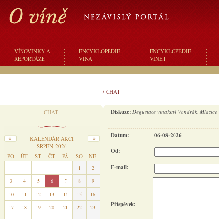
VÍNOVINKY A
ENCYKLOPEDIE
ENCYKLOPEDIE
REPORTÁŽE
VÍNA
VINĚT
/
CHAT
Diskuze:
Degustace vinařství Vondrák, Mlazice
CHAT
Datum:
06-08-2026
KALENDÁŘ AKCÍ
SRPEN 2026
Od:
PO
ÚT
ST
ČT
PÁ
SO
NE
E-mail:
27
28
29
30
31
1
2
3
4
5
6
7
8
9
10
11
12
13
14
15
16
Příspěvek:
17
18
19
20
21
22
23