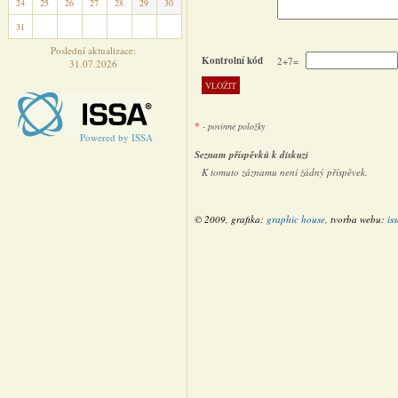
24
25
26
27
28
29
30
31
1
2
3
4
5
6
Poslední aktualizace:
Kontrolní kód
2+7=
31.07.2026
*
- povinné položky
Powered by ISSA
Seznam příspěvků k diskuzi
K tomuto záznamu není žádný příspěvek.
© 2009, grafika:
graphic house
, tvorba webu:
is