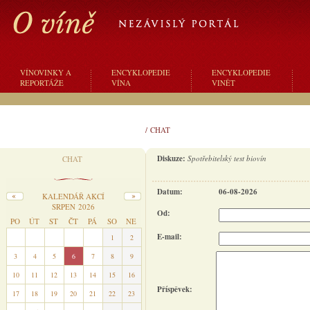
VÍNOVINKY A
ENCYKLOPEDIE
ENCYKLOPEDIE
REPORTÁŽE
VÍNA
VINĚT
/
CHAT
Diskuze:
Spotřebitelský test biovín
CHAT
Datum:
06-08-2026
KALENDÁŘ AKCÍ
SRPEN 2026
Od:
PO
ÚT
ST
ČT
PÁ
SO
NE
E-mail:
27
28
29
30
31
1
2
3
4
5
6
7
8
9
10
11
12
13
14
15
16
Příspěvek:
17
18
19
20
21
22
23