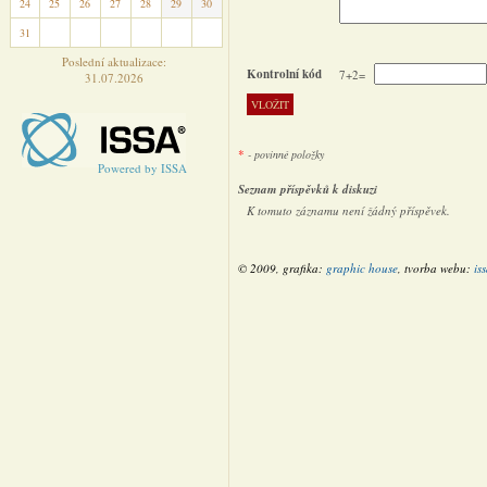
24
25
26
27
28
29
30
31
1
2
3
4
5
6
Poslední aktualizace:
Kontrolní kód
7+2=
31.07.2026
*
- povinné položky
Powered by ISSA
Seznam příspěvků k diskuzi
K tomuto záznamu není žádný příspěvek.
© 2009, grafika:
graphic house
, tvorba webu:
is