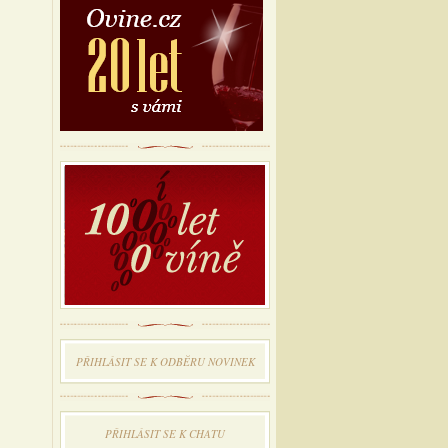
PŘIHLÁSIT SE K ODBĔRU NOVINEK
PŘIHLÁSIT SE K CHATU