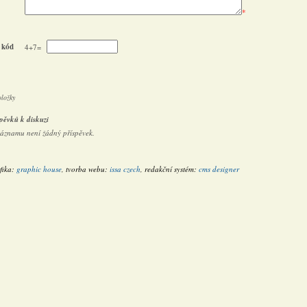
*
 kód
4+7=
oložky
pěvků k diskuzi
záznamu není žádný příspěvek.
fika:
graphic house
, tvorba webu:
issa czech
, redakční systém:
cms designer