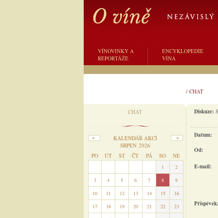
VÍNOVINKY A
ENCYKLOPEDIE
REPORTÁŽE
VÍNA
/
CHAT
Diskuze:
S
CHAT
Datum:
KALENDÁŘ AKCÍ
SRPEN 2026
Od:
PO
ÚT
ST
ČT
PÁ
SO
NE
E-mail:
27
28
29
30
31
1
2
3
4
5
6
7
8
9
10
11
12
13
14
15
16
Příspěvek
17
18
19
20
21
22
23