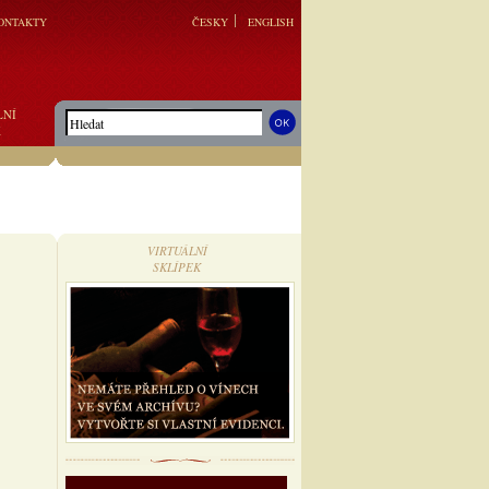
ONTAKTY
ČESKY
ENGLISH
LNÍ
K
VIRTUÁLNÍ
SKLÍPEK