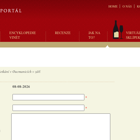
HOME
O NÁS
K
ENCYKLOPEDIE
RECENZE
JAK NA
VIRTUÁ
VINĚT
TO?
SKLÍPE
etkání v Oucmanicích v září
08-08-2026
*
*
: