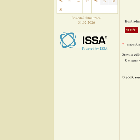
24
25
26
27
28
29
30
31
1
2
3
4
5
6
Poslední aktualizace:
Kontrolní
31.07.2026
*
- povinné p
Powered by ISSA
Seznam přís
K tomuto 
© 2009, gra