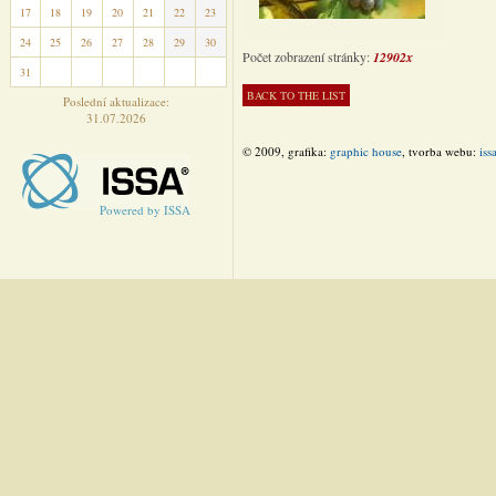
17
18
19
20
21
22
23
24
25
26
27
28
29
30
Počet zobrazení stránky:
12902x
31
1
2
3
4
5
6
Poslední aktualizace:
31.07.2026
© 2009, grafika:
graphic house
, tvorba webu:
iss
Powered by ISSA