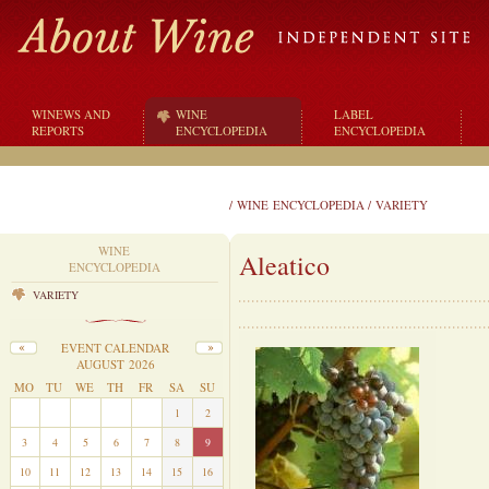
WINEWS AND
WINE
LABEL
REPORTS
ENCYCLOPEDIA
ENCYCLOPEDIA
/
WINE ENCYCLOPEDIA
/
VARIETY
WINE
Aleatico
ENCYCLOPEDIA
VARIETY
EVENT CALENDAR
AUGUST 2026
MO
TU
WE
TH
FR
SA
SU
27
28
29
30
31
1
2
3
4
5
6
7
8
9
10
11
12
13
14
15
16